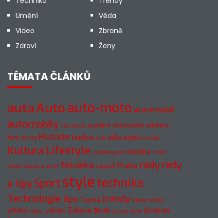
Technika
Trendy
Umění
Věda
Video
Zbraně
Zdraví
Ženy
TÉMATA ČLÁNKŮ
Auto
auto-moto
auta
automobil
automobily
cestování
elektro
bydlení
bez obalu
Historie
hudba
jídlo a pití
film
Filmy
jídlo
koncert
Kultura
Lifestyle
muzika
motorsport
muži
rady
rady
Novinka
Praha
návod
móda a vizáž
Móda
style
technika
a tipy
Sport
Technologie
trendy
tipy
Toyota
Video
vztah
zdraví
Zábava
vztahy
Škoda
Škodovka
výběr
Škoda Auto