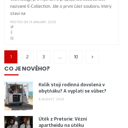
nazvané E-Collection. Jde o první část souboru, který
staví na
POSTED ON 13 JANUARY, 2025
1
2
3
…
10
CO JE NOVÉHO?
Kolik stojí rodinná dovolená v
obytňáku? A vyplatí se vůbec?
8 AUGUST, 2026
Útěk z Pretorie: Vězni
apartheidu na útěku