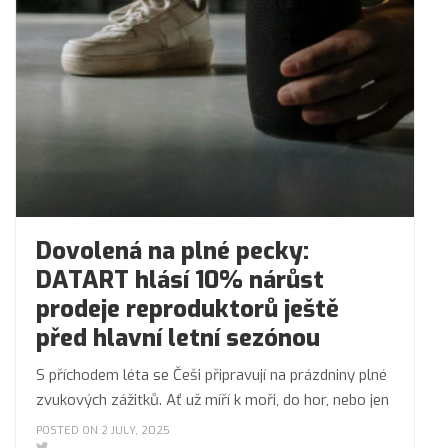
Dovolená na plné pecky:
DATART hlásí 10% nárůst
prodeje reproduktorů ještě
před hlavní letní sezónou
S příchodem léta se Češi připravují na prázdniny plné
zvukových zážitků. Ať už míří k moři, do hor, nebo jen
POSTED ON 2 JULY, 2025