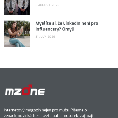
6 AUGUST, 2026
Myslíte si, že LinkedIn není pro
influencery? Omyl!
31 JULY, 2026
Internetový magazín nejen pro muže. Píšeme o
ženách, novinkách ze světa aut a motorek, zajímají