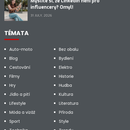
Myslíte si, že LinkedIn není pro
influencery? Omyl!
31 JULY, 2026
TÉMATA
Auto-moto
Bez obalu
Blog
Bydlení
Cestování
Elektro
Filmy
Historie
Hry
Hudba
Jídlo a pití
Kultura
Lifestyle
Literatura
Móda a vizáž
Příroda
Sport
Style