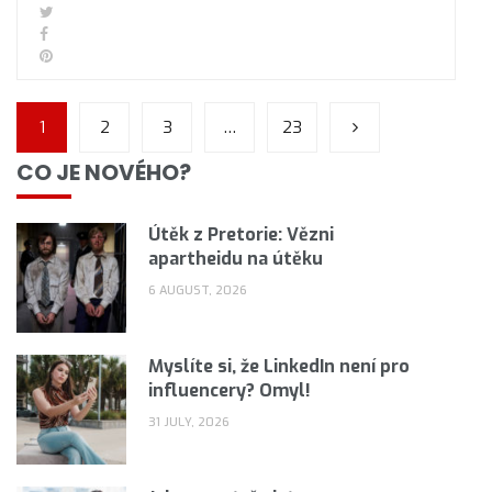
1
2
3
…
23
CO JE NOVÉHO?
Útěk z Pretorie: Vězni
apartheidu na útěku
6 AUGUST, 2026
Myslíte si, že LinkedIn není pro
influencery? Omyl!
31 JULY, 2026