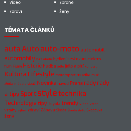
Video
Zbraně
Zdraví
Ženy
TÉMATA ČLÁNKŮ
auto-moto
auta
Auto
automobil
automobily
cestování
elektro
bydlení
bez obalu
Historie
hudba
jídlo a pití
film
Filmy
jídlo
koncert
Kultura
Lifestyle
muzika
motorsport
muži
rady
rady
Novinka
Praha
návod
móda a vizáž
Móda
style
technika
a tipy
Sport
Technologie
trendy
tipy
Toyota
Video
vztah
zdraví
Zábava
vztahy
Škoda
Škodovka
výběr
Škoda Auto
ženy