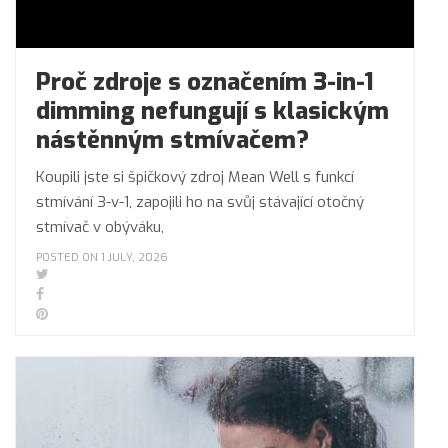
Proč zdroje s označením 3-in-1
dimming nefungují s klasickým
nástěnným stmívačem?
Koupili jste si špičkový zdroj Mean Well s funkcí
stmívání 3-v-1, zapojili ho na svůj stávající otočný
stmívač v obýváku,
POSTED ON 1 JULY, 2026