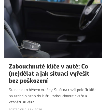
Zabouchnuté klíče v autě: Co
(ne)dělat a jak situaci vyřešit
bez poškození
Stane se to během vteřiny. Stačí na chvíli položit klíče
na sedadlo nebo do kufru, zabouchnout dveře a
vzápětí uslyšet
POSTED ON 2 JULY, 2026