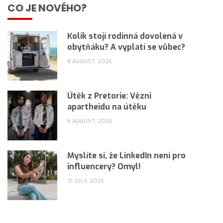
CO JE NOVÉHO?
Kolik stojí rodinná dovolená v
obytňáku? A vyplatí se vůbec?
8 AUGUST, 2026
Útěk z Pretorie: Vězni
apartheidu na útěku
6 AUGUST, 2026
Myslíte si, že LinkedIn není pro
influencery? Omyl!
31 JULY, 2026