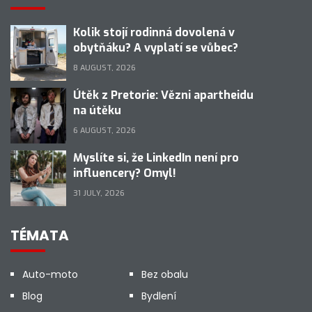
Kolik stojí rodinná dovolená v
obytňáku? A vyplatí se vůbec?
8 AUGUST, 2026
Útěk z Pretorie: Vězni apartheidu
na útěku
6 AUGUST, 2026
Myslíte si, že LinkedIn není pro
influencery? Omyl!
31 JULY, 2026
TÉMATA
Auto-moto
Bez obalu
Blog
Bydlení