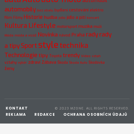
automobil
automobily
cestování
elektro
bydlení
bez obalu
Historie
hudba
jídlo a pití
film
Filmy
jídlo
koncert
Kultura
Lifestyle
muzika
motorsport
muži
rady
rady
Novinka
Praha
návod
móda a vizáž
Móda
style
technika
a tipy
Sport
Technologie
trendy
tipy
Toyota
Video
vztah
zdraví
Zábava
vztahy
Škoda
Škodovka
výběr
Škoda Auto
ženy
KONTAKT
© 2023 MZONE. ALL RIGHTS RESERVED.
REKLAMA
REDAKCE
OCHRANA OSOBNÍCH ÚDAJŮ