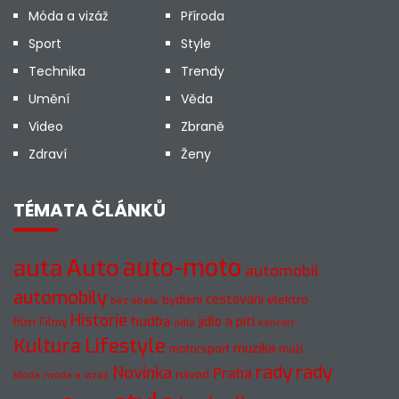
Móda a vizáž
Příroda
Sport
Style
Technika
Trendy
Umění
Věda
Video
Zbraně
Zdraví
Ženy
TÉMATA ČLÁNKŮ
Auto
auto-moto
auta
automobil
automobily
cestování
elektro
bydlení
bez obalu
Historie
hudba
jídlo a pití
film
Filmy
jídlo
koncert
Kultura
Lifestyle
muzika
motorsport
muži
rady
rady
Novinka
Praha
návod
móda a vizáž
Móda