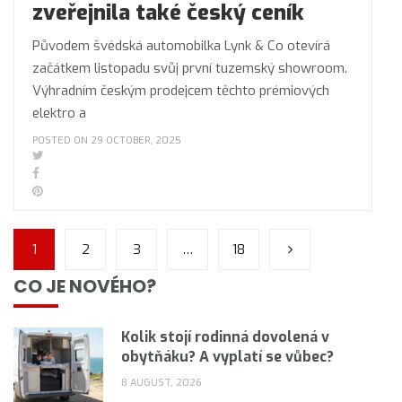
zveřejnila také český ceník
Původem švédská automobilka Lynk & Co otevírá
začátkem listopadu svůj první tuzemský showroom.
Výhradním českým prodejcem těchto prémiových
elektro a
POSTED ON 29 OCTOBER, 2025
1
2
3
…
18
CO JE NOVÉHO?
Kolik stojí rodinná dovolená v
obytňáku? A vyplatí se vůbec?
8 AUGUST, 2026