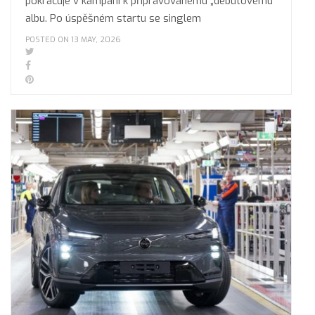
pokračuje v kampani k připravovanému „debutovému“
albu. Po úspěšném startu se singlem
POSTED ON 13 MAY, 2026