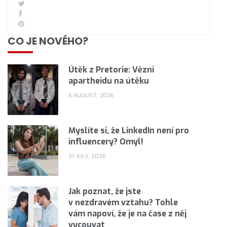
CO JE NOVÉHO?
Útěk z Pretorie: Vězni
apartheidu na útěku
6 AUGUST, 2026
Myslíte si, že LinkedIn není pro
influencery? Omyl!
31 JULY, 2026
Jak poznat, že jste
v nezdravém vztahu? Tohle
vám napoví, že je na čase z něj
vycouvat