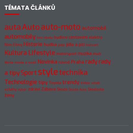
TÉMATA ČLÁNKŮ
auto-moto
auta
Auto
automobil
automobily
cestování
elektro
bydlení
bez obalu
Historie
hudba
jídlo a pití
film
Filmy
jídlo
koncert
Kultura
Lifestyle
muzika
motorsport
muži
rady
rady
Novinka
Praha
návod
móda a vizáž
Móda
style
technika
a tipy
Sport
Technologie
trendy
tipy
Toyota
Video
vztah
zdraví
Zábava
vztahy
Škoda
Škodovka
výběr
Škoda Auto
ženy