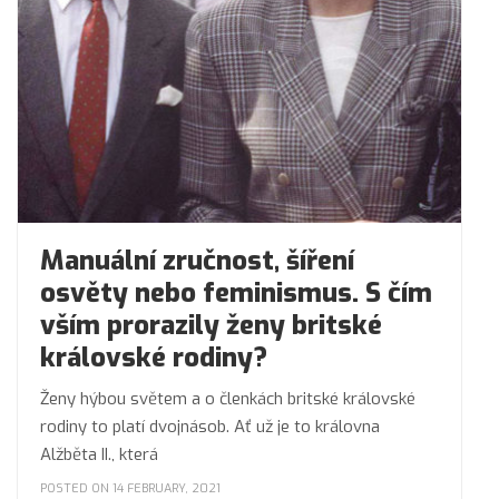
Manuální zručnost, šíření
osvěty nebo feminismus. S čím
vším prorazily ženy britské
královské rodiny?
Ženy hýbou světem a o členkách britské královské
rodiny to platí dvojnásob. Ať už je to královna
Alžběta II., která
POSTED ON 14 FEBRUARY, 2021