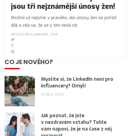
jsou tři nejznámější únosy žen!
Možná už nejsme v pravěku, ale únosy žen se pořád
dějí a zdá se, že se s tím nedá nic
POSTED ON 6 JANUARY, 2019
CO JE NOVÉHO?
Myslíte si, že LinkedIn není pro
influencery? Omyl!
31 JULY, 2026
Jak poznat, že jste
v nezdravém vztahu? Tohle
vám napoví, že je na čase z něj
vycouvat