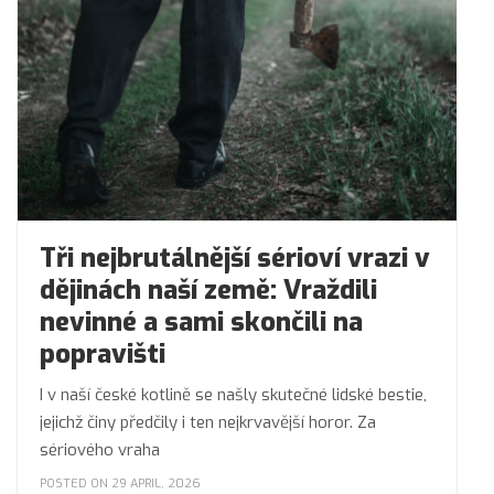
Tři nejbrutálnější sérioví vrazi v
dějinách naší země: Vraždili
nevinné a sami skončili na
popravišti
I v naší české kotlině se našly skutečné lidské bestie,
jejichž činy předčily i ten nejkrvavější horor. Za
sériového vraha
POSTED ON 29 APRIL, 2026