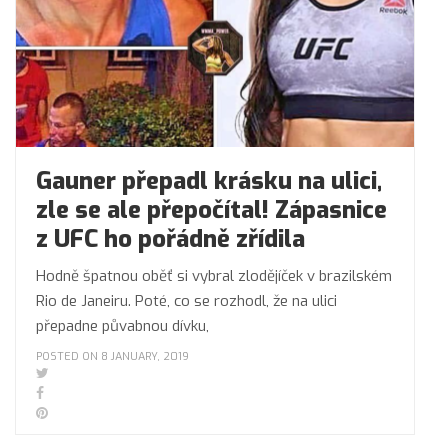
Gauner přepadl krásku na ulici,
zle se ale přepočítal! Zápasnice
z UFC ho pořádně zřídila
Hodně špatnou oběť si vybral zlodějíček v brazilském
Rio de Janeiru. Poté, co se rozhodl, že na ulici
přepadne půvabnou dívku,
POSTED ON 8 JANUARY, 2019