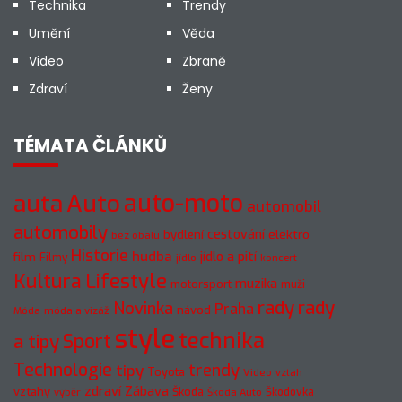
Technika
Trendy
Umění
Věda
Video
Zbraně
Zdraví
Ženy
TÉMATA ČLÁNKŮ
auto-moto
auta
Auto
automobil
automobily
cestování
elektro
bydlení
bez obalu
Historie
hudba
jídlo a pití
film
Filmy
jídlo
koncert
Kultura
Lifestyle
muzika
motorsport
muži
rady
rady
Novinka
Praha
návod
móda a vizáž
Móda
style
technika
a tipy
Sport
Technologie
trendy
tipy
Toyota
Video
vztah
zdraví
Zábava
vztahy
Škoda
Škodovka
výběr
Škoda Auto