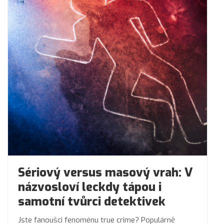
Sériový versus masový vrah: V
názvosloví leckdy tápou i
samotní tvůrci detektivek
Jste fanoušci fenoménu true crime? Populárně