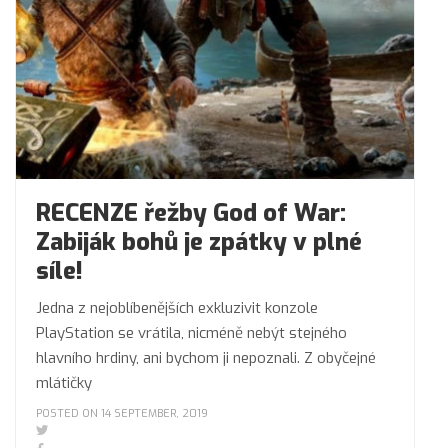
RECENZE řežby God of War:
Zabiják bohů je zpátky v plné
síle!
Jedna z nejoblíbenějších exkluzivit konzole
PlayStation se vrátila, nicméně nebýt stejného
hlavního hrdiny, ani bychom ji nepoznali. Z obyčejné
mlátičky
POSTED ON 14 SEPTEMBER, 2019