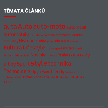
TÉMATA ČLÁNKŮ
Auto
auto-moto
auta
automobil
automobily
cestování
elektro
bydlení
bez obalu
Historie
hudba
jídlo a pití
film
Filmy
jídlo
koncert
Kultura
Lifestyle
muzika
motorsport
muži
rady
rady
Novinka
Praha
návod
móda a vizáž
Móda
style
technika
a tipy
Sport
Technologie
trendy
tipy
Toyota
Video
vztah
zdraví
Zábava
vztahy
Škoda
Škodovka
výběr
Škoda Auto
ženy