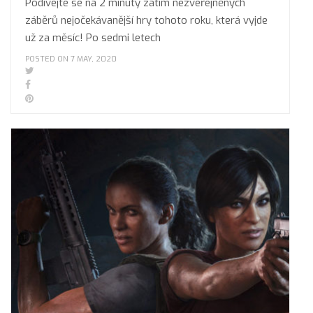
Podívejte se na 2 minuty zatím nezveřejněných
záběrů nejočekávanější hry tohoto roku, která vyjde
už za měsíc! Po sedmi letech
POSTED ON 7 MAY, 2020