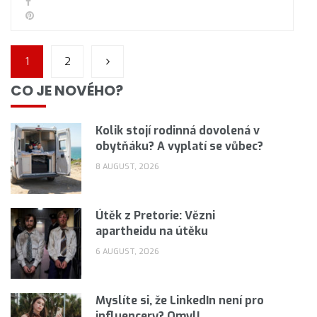
1
2
CO JE NOVÉHO?
Kolik stojí rodinná dovolená v
obytňáku? A vyplatí se vůbec?
8 AUGUST, 2026
Útěk z Pretorie: Vězni
apartheidu na útěku
6 AUGUST, 2026
Myslíte si, že LinkedIn není pro
influencery? Omyl!