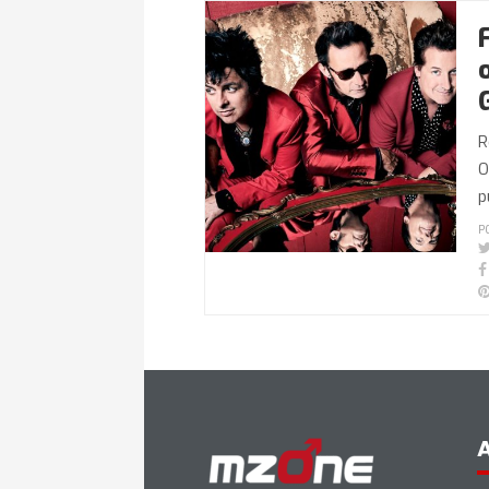
R
O
p
P