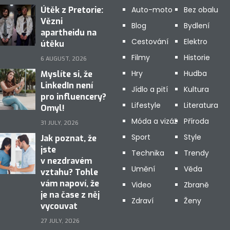
Útěk z Pretorie:
Auto-moto
Bez obalu
Vězni
Blog
Bydlení
apartheidu na
Cestování
Elektro
útěku
Filmy
Historie
6 AUGUST, 2026
Hry
Hudba
Myslíte si, že
LinkedIn není
Jídlo a pití
Kultura
pro influencery?
Lifestyle
Literatura
Omyl!
Móda a vizáž
Příroda
31 JULY, 2026
Sport
Style
Jak poznat, že
jste
Technika
Trendy
v nezdravém
Umění
Věda
vztahu? Tohle
vám napoví, že
Video
Zbraně
je na čase z něj
Zdraví
Ženy
vycouvat
27 JULY, 2026