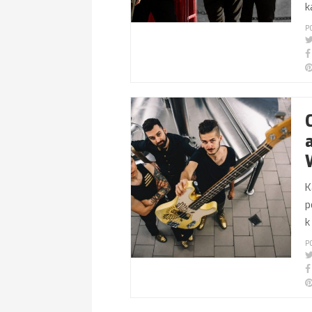
k
P
K
p
k
P