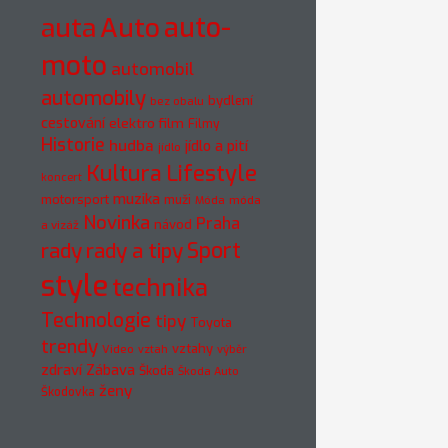
auto-
auta
Auto
moto
automobil
automobily
bydlení
bez obalu
cestování
elektro
film
Filmy
Historie
hudba
jídlo a pití
jídlo
Kultura
Lifestyle
koncert
muzika
motorsport
muži
móda
Móda
Novinka
Praha
návod
a vizáž
rady
rady a tipy
Sport
style
technika
Technologie
tipy
Toyota
trendy
vztahy
Video
vztah
výběr
zdraví
Zábava
Škoda
Škoda Auto
ženy
Škodovka