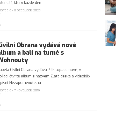
alendář, který každý den
OSTED ON 5 DECEMBER, 2023
Civilní Obrana vydává nové
album a balí na turné s
Wohnouty
apela Civilní Obrana vydává 7. listopadu nové, v
ořadí čtvrté album s názvem Zlatá deska a videoklip
 písni Nezapomenutelná,
OSTED ON 7 NOVEMBER, 2019