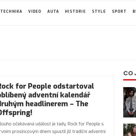
TECHNIKA
VIDEO
AUTA
HISTORIE
STYLE
SPORT
B
CO 
Rock for People odstartoval
oblíbený adventní kalendář
druhým headlinerem – The
Offspring!
louho očekávaná událost je tady, Rock for People s
rvním prosincovým dnem spustil již tradiční adventní