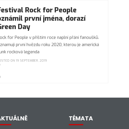
Festival Rock for People
oznámil první jména, dorazí
Green Day
ock for People v příštím roce naplní přání fanoušků.
znamují první hvězdu roku 2020, kterou je americká
unk rocková legenda
OSTED ON 19 SEPTEMBER, 2019
AKTUÁLNĚ
TÉMATA