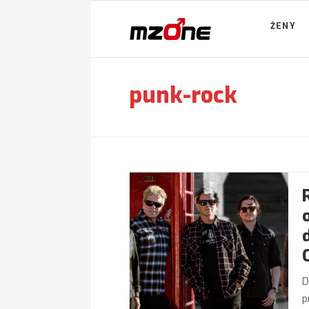
ŽENY
punk-rock
D
p