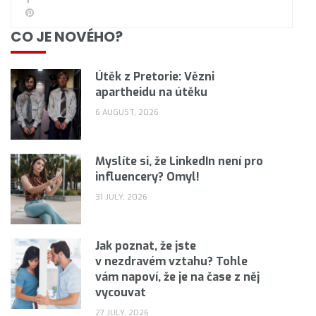
CO JE NOVÉHO?
Útěk z Pretorie: Vězni
apartheidu na útěku
6 AUGUST, 2026
Myslíte si, že LinkedIn není pro
influencery? Omyl!
31 JULY, 2026
Jak poznat, že jste
v nezdravém vztahu? Tohle
vám napoví, že je na čase z něj
vycouvat
27 JULY, 2026