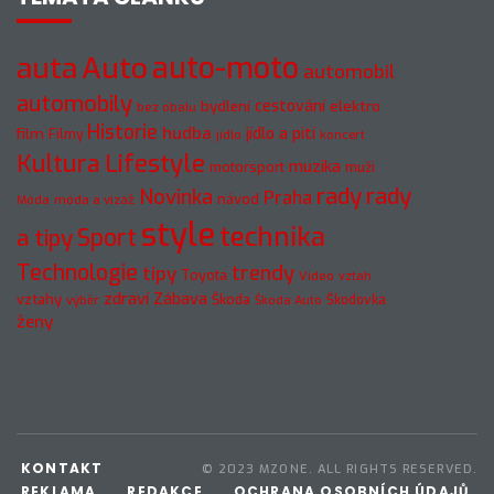
auto-moto
auta
Auto
automobil
automobily
cestování
elektro
bydlení
bez obalu
Historie
hudba
jídlo a pití
film
Filmy
jídlo
koncert
Kultura
Lifestyle
muzika
motorsport
muži
rady
rady
Novinka
Praha
návod
móda a vizáž
Móda
style
technika
a tipy
Sport
Technologie
trendy
tipy
Toyota
Video
vztah
zdraví
Zábava
vztahy
Škoda
Škodovka
výběr
Škoda Auto
ženy
KONTAKT
© 2023 MZONE. ALL RIGHTS RESERVED.
REKLAMA
REDAKCE
OCHRANA OSOBNÍCH ÚDAJŮ