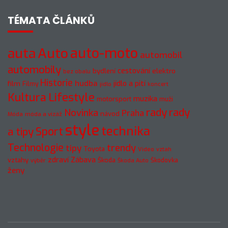
TÉMATA ČLÁNKŮ
auto-moto
auta
Auto
automobil
automobily
cestování
elektro
bydlení
bez obalu
Historie
hudba
jídlo a pití
film
Filmy
jídlo
koncert
Kultura
Lifestyle
muzika
motorsport
muži
rady
rady
Novinka
Praha
návod
móda a vizáž
Móda
style
technika
a tipy
Sport
Technologie
trendy
tipy
Toyota
Video
vztah
zdraví
Zábava
vztahy
Škoda
Škodovka
výběr
Škoda Auto
ženy