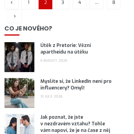
1
2
3
4
…
8
CO JE NOVÉHO?
Útěk z Pretorie: Vězni
apartheidu na útěku
6 AUGUST, 2026
Myslíte si, že LinkedIn není pro
influencery? Omyl!
31 JULY, 2026
Jak poznat, že jste
v nezdravém vztahu? Tohle
vám napoví, že je na čase z něj