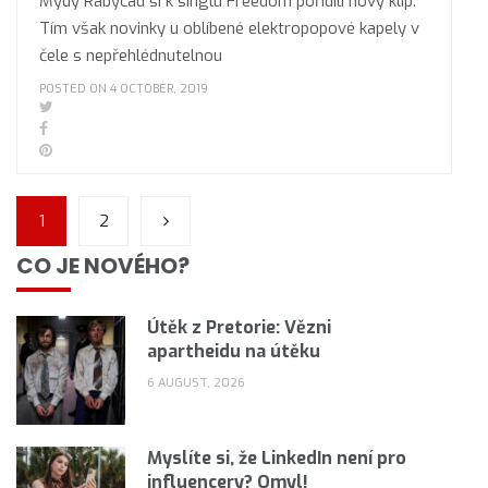
Mydy Rabycad si k singlu Freedom pořídili nový klip.
Tím však novinky u oblíbené elektropopové kapely v
čele s nepřehlédnutelnou
POSTED ON 4 OCTOBER, 2019
1
2
CO JE NOVÉHO?
Útěk z Pretorie: Vězni
apartheidu na útěku
6 AUGUST, 2026
Myslíte si, že LinkedIn není pro
influencery? Omyl!