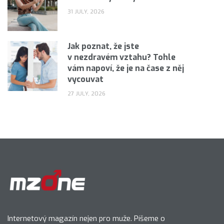
31 JULY, 2026
Jak poznat, že jste
v nezdravém vztahu? Tohle
vám napoví, že je na čase z něj
vycouvat
27 JULY, 2026
Internetový magazín nejen pro muže. Píšeme o