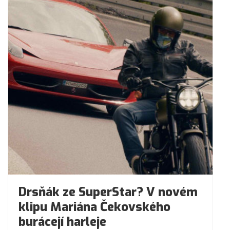
Drsňák ze SuperStar? V novém
klipu Mariána Čekovského
burácejí harleje