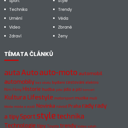
Sport
Style
Technika
Trendy
Umění
Věda
Video
Zbraně
Zdraví
Ženy
TÉMATA ČLÁNKŮ
auto-moto
auta
Auto
automobil
automobily
cestování
elektro
bydlení
bez obalu
Historie
hudba
jídlo a pití
film
Filmy
jídlo
koncert
Kultura
Lifestyle
muzika
motorsport
muži
rady
rady
Novinka
Praha
návod
móda a vizáž
Móda
style
technika
a tipy
Sport
Technologie
trendy
tipy
Toyota
Video
vztah