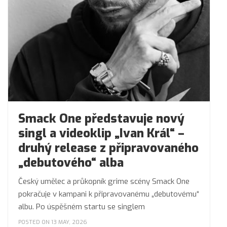
Smack One představuje nový
singl a videoklip „Ivan Král“ –
druhý release z připravovaného
„debutového“ alba
Český umělec a průkopník grime scény Smack One
pokračuje v kampani k připravovanému „debutovému“
albu. Po úspěšném startu se singlem
POSTED ON 13 MAY, 2026