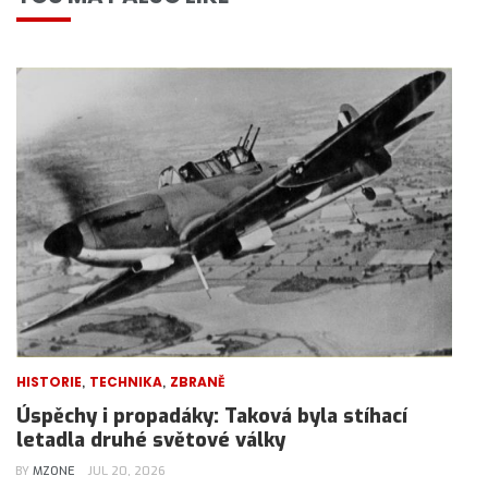
,
,
HISTORIE
TECHNIKA
ZBRANĚ
Úspěchy i propadáky: Taková byla stíhací
letadla druhé světové války
BY
MZONE
JUL 20, 2026