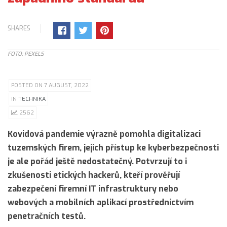
SHARES
FOTO: PEXELS
POSTED ON 7 AUGUST, 2022
IN
TECHNIKA
2562
Kovidová pandemie výrazně pomohla digitalizaci
tuzemských firem, jejich přístup ke kyberbezpečnosti
je ale pořád ještě nedostatečný. Potvrzují to i
zkušenosti etických hackerů, kteří prověřují
zabezpečení firemní IT infrastruktury nebo
webových a mobilních aplikací prostřednictvím
penetračních testů.