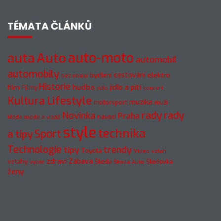
TÉMATA ČLÁNKŮ
auto-moto
auta
Auto
automobil
automobily
cestování
elektro
bydlení
bez obalu
Historie
hudba
jídlo a pití
film
Filmy
jídlo
koncert
Kultura
Lifestyle
muzika
motorsport
muži
rady
rady
Novinka
Praha
návod
móda a vizáž
Móda
style
technika
a tipy
Sport
Technologie
trendy
tipy
Toyota
Video
vztah
zdraví
Zábava
vztahy
Škoda
Škodovka
výběr
Škoda Auto
ženy