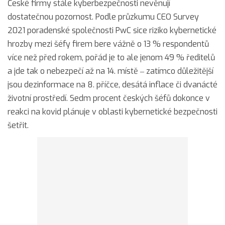
České firmy stále kyberbezpečnosti nevěnují
dostatečnou pozornost. Podle průzkumu CEO Survey
2021 poradenské společnosti PwC sice riziko kybernetické
hrozby mezi šéfy firem bere vážně o 13 % respondentů
více než před rokem, pořád je to ale jenom 49 % ředitelů
a jde tak o nebezpečí až na 14. místě ‒ zatímco důležitější
jsou dezinformace na 8. příčce, desátá inflace či dvanácté
životní prostředí. Sedm procent českých šéfů dokonce v
reakci na kovid plánuje v oblasti kybernetické bezpečnosti
šetřit.