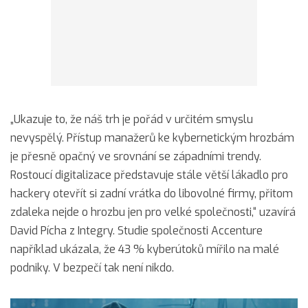
„Ukazuje to, že náš trh je pořád v určitém smyslu
nevyspělý. Přístup manažerů ke kybernetickým hrozbám
je přesně opačný ve srovnání se západními trendy.
Rostoucí digitalizace představuje stále větší lákadlo pro
hackery otevřít si zadní vrátka do libovolné firmy, přitom
zdaleka nejde o hrozbu jen pro velké společnosti,“ uzavírá
David Pícha z Integry. Studie společnosti Accenture
například ukázala, že 43 % kyberútoků mířilo na malé
podniky. V bezpečí tak není nikdo.