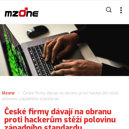
Mzone
České firmy dávají na obranu proti hackerům stěží
>
polovinu západního standardu
České firmy dávají na obranu
proti hackerům stěží polovinu
západního standardu