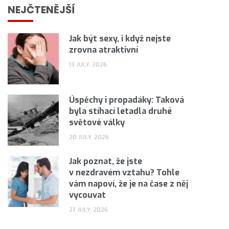
NEJČTENĚJŠÍ
Jak být sexy, i když nejste
zrovna atraktivní
13 JULY, 2026
Úspěchy i propadáky: Taková
byla stíhací letadla druhé
světové války
20 JULY, 2026
Jak poznat, že jste
v nezdravém vztahu? Tohle
vám napoví, že je na čase z něj
vycouvat
27 JULY, 2026