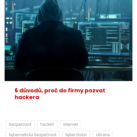
6 důvodů, proč do firmy pozvat
hackera
bezpečnost
hackeři
internet
kybernetická bezpečnost
kyberzločin
obrana