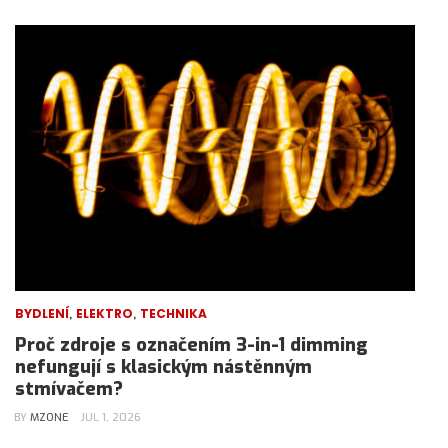
,
,
BYDLENÍ
ELEKTRO
TECHNIKA
Proč zdroje s označením 3-in-1 dimming
nefungují s klasickým nástěnným
stmívačem?
BY
MZONE
JUL 1, 2026