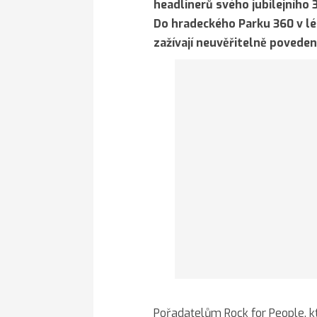
headlinerů svého jubilejního 
Do hradeckého Parku 360 v lét
zažívají neuvěřitelně povede
Pořadatelům Rock for People, kte