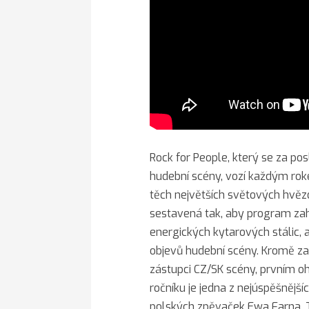
Rock for People, který se za po
hudební scény, vozí každým roke
těch největších světových hvěz
sestavená tak, aby program zahr
energických kytarových stálic, a
objevů hudební scény. Kromě zah
zástupci CZ/SK scény, prvním 
ročníku je jedna z nejúspěšnějš
polských zpěvaček Ewa Farna. 