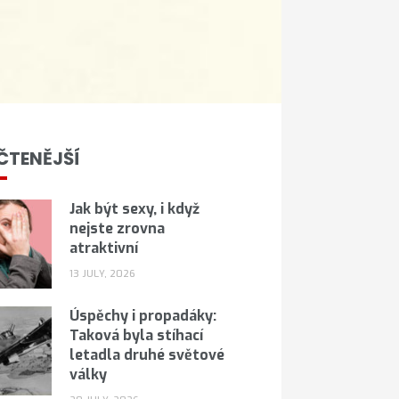
ČTENĚJŠÍ
Jak být sexy, i když
nejste zrovna
atraktivní
13 JULY, 2026
Úspěchy i propadáky:
Taková byla stíhací
letadla druhé světové
války