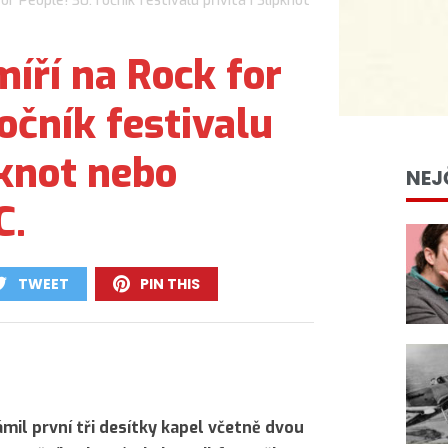
or People! 30. ročník festivalu přivítá i Slipknot
míří na Rock for
ročník festivalu
pknot nebo
NEJ
C.
TWEET
PIN THIS
0
0
mil první tři desítky kapel včetně dvou