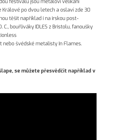
u festivalu jsou metaloví velikáni
ce Králové po dvou letech a oslaví zde 30
ou těšit například i na irskou post-
 C., bouřliváky IDLES z Bristolu, fanoušky
ionless
et nebo švédské metalisty In Flames.
šlape, se můžete přesvědčit například v