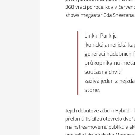
360 vrací po roce, kdy v červe
shows megastar Eda Sheerana.
Linkin Park je
ikonická americká k
generaci hudebních 
průkopníky nu-metal
současné chvíli
zažívá jeden z nejzd
storie.
Jejich debutové album Hybrid T
přelomu tisíciletí otevřelo d
mainstreamovému publiku a skli