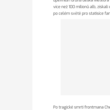
upevnila i druhá deska Meteora 
více než 100 milionů alb, získa
po celém světě pro statisíce fa
Po tragické smrti frontmana Ch