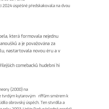
nci 2024 úspěšně předskakovala na dvou
apela, která formovala nejednu
fanoušků a je považována za
u, nastartovala novou éru a v
ařilejších comebacků hudební hi
heory (2000) na
veře tvrdým kytarovým riffům směrem k
dilo obrovský úspěch. Ten stvrdila a