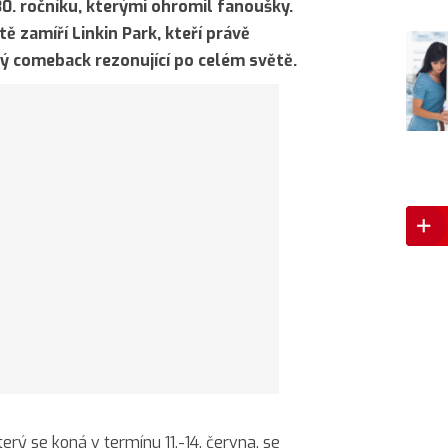
30. ročníku, kterými ohromil fanoušky.
ě zamíří Linkin Park, kteří právě
ný comeback rezonující po celém světě.
rý se koná v termínu 11.-14. června, se