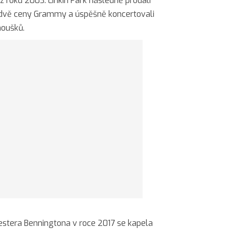
z roku 2003. Linkin Park následně prodali
li dvě ceny Grammy a úspěšně koncertovali
noušků.
estera Benningtona v roce 2017 se kapela