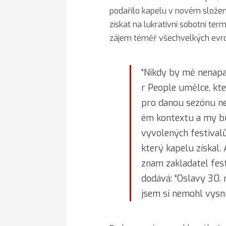
podařilo kapelu v novém slože
získat na lukrativní sobotní ter
zájem téměř všechvelkých evro
“Nikdy by mě nenapa
r People umělce, kte
pro danou sezónu ne
ém kontextu a my b
vyvolených festivalů
který kapelu získal. 
znam zakladatel fes
dodává: “Oslavy 30. 
jsem si nemohl vysní