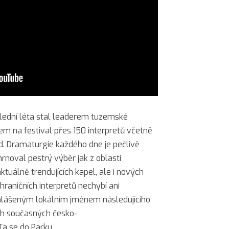
slední léta stal leaderem tuzemské
m na festival přes 150 interpretů včetně
d. Dramaturgie každého dne je pečlivě
noval pestrý výběr jak z oblasti
ktuálně trendujících kapel, ale i nových
raničních interpretů nechybí ani
ohlášeným lokálním jménem následujícího
ích současných česko-
Ta se do Parku