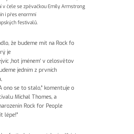
ní v čele se zpěvačkou Emily Armstrong
mín i přes enormní
pských festivalů.
dlo, že budeme mít na Rock fo
rý je
jvíc ‚hot jménem‘ v celosvětov
udeme jedním z prvních
,
A ono se to stalo,” komentuje o
tivalu Michal Thomes, a
narozenin Rock for People
t lépe!”