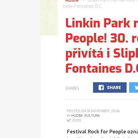
Mzone
Linkin Park míří na Rock f
>
nebo Fontaines D.C.
Linkin Park 
People! 30. 
přivítá i Sli
Fontaines D.
SHARE
SHARES
0
POSTED ON 18 NOVEMBER, 2024
IN
HUDBA
,
KULTURA
2000
Festival Rock for People ozná