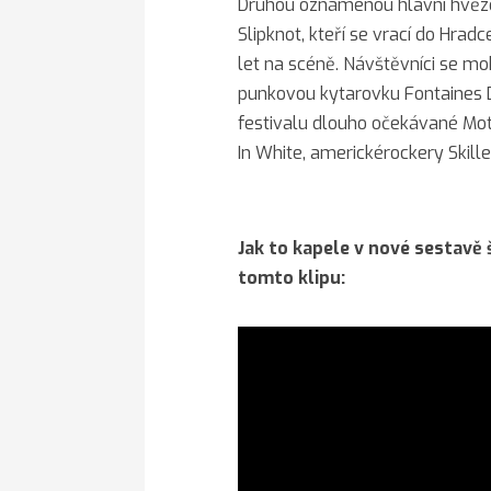
Druhou oznámenou hlavní hvězdo
Slipknot, kteří se vrací do Hrad
let na scéně. Návštěvníci se moh
punkovou kytarovku Fontaines D.
festivalu dlouho očekávané Mot
In White, americkérockery Skill
Jak to kapele v nové sestavě 
tomto klipu: