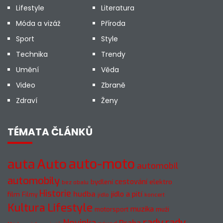
Lifestyle
Literatura
Móda a vizáž
Příroda
Sport
Style
Technika
Trendy
Umění
Věda
Video
Zbraně
Zdraví
Ženy
TÉMATA ČLÁNKŮ
Auto
auto-moto
auta
automobil
automobily
cestování
elektro
bydlení
bez obalu
Historie
hudba
jídlo a pití
film
Filmy
jídlo
koncert
Kultura
Lifestyle
muzika
motorsport
muži
rady
rady