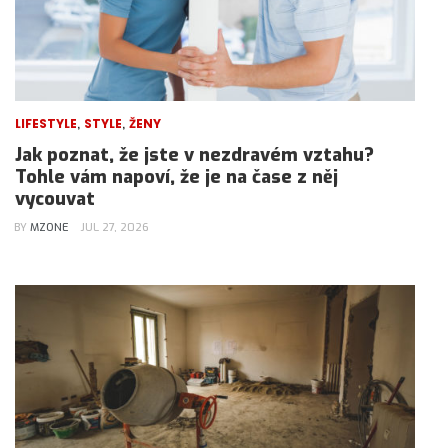
,
,
LIFESTYLE
STYLE
ŽENY
Jak poznat, že jste v nezdravém vztahu?
Tohle vám napoví, že je na čase z něj
vycouvat
BY
MZONE
JUL 27, 2026