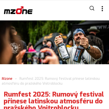
Mzone
Rumfest 2025: Rumový festival přinese latinskou
>
atmosféru do pražského Vnitroblocku
Rumfest 2025: Rumový festival
přinese latinskou atmosféru do
pražského Vnitroblocku