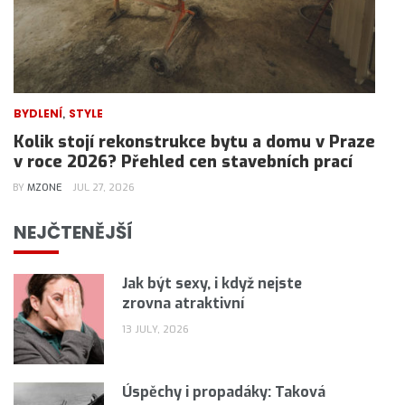
,
BYDLENÍ
STYLE
Kolik stojí rekonstrukce bytu a domu v Praze
v roce 2026? Přehled cen stavebních prací
BY
MZONE
JUL 27, 2026
NEJČTENĚJŠÍ
Jak být sexy, i když nejste
zrovna atraktivní
13 JULY, 2026
Úspěchy i propadáky: Taková