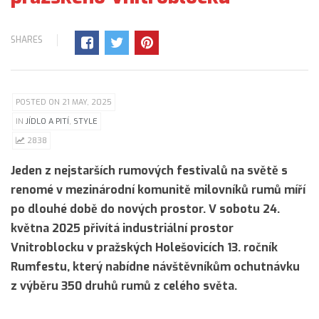
SHARES
POSTED ON 21 MAY, 2025
IN
JÍDLO A PITÍ
,
STYLE
2838
Jeden z nejstarších rumových festivalů na světě s
renomé v mezinárodní komunitě milovníků rumů míří
po dlouhé době do nových prostor. V sobotu 24.
května 2025 přivítá industriální prostor
Vnitroblocku v pražských Holešovicích 13. ročník
Rumfestu, který nabídne návštěvníkům ochutnávku
z výběru 350 druhů rumů z celého světa.