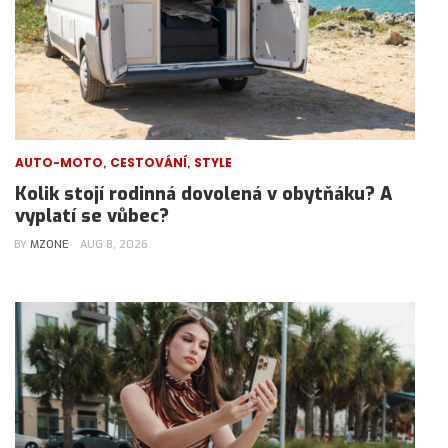
,
,
AUTO-MOTO
CESTOVÁNÍ
STYLE
Kolik stojí rodinná dovolená v obytňáku? A
vyplatí se vůbec?
BY
MZONE
AUG 8, 2026