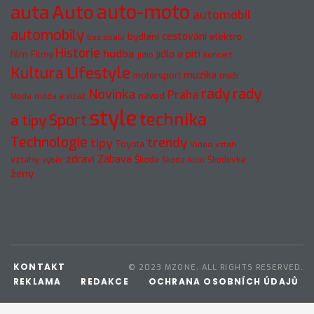
auto-moto
auta
Auto
automobil
automobily
cestování
elektro
bydlení
bez obalu
Historie
hudba
jídlo a pití
film
Filmy
jídlo
koncert
Kultura
Lifestyle
muzika
motorsport
muži
rady
rady
Novinka
Praha
návod
móda a vizáž
Móda
style
technika
a tipy
Sport
Technologie
trendy
tipy
Toyota
Video
vztah
zdraví
Zábava
vztahy
Škoda
Škodovka
výběr
Škoda Auto
ženy
KONTAKT
© 2023 MZONE. ALL RIGHTS RESERVED.
REKLAMA
REDAKCE
OCHRANA OSOBNÍCH ÚDAJŮ