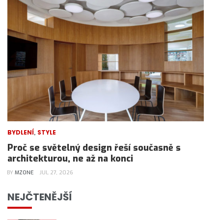
,
BYDLENÍ
STYLE
Proč se světelný design řeší současně s
architekturou, ne až na konci
BY
MZONE
JUL 27, 2026
NEJČTENĚJŠÍ