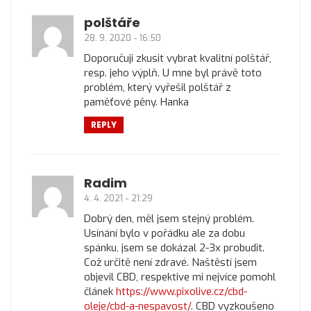
polštáře
28. 9. 2020 - 16:50
Doporučuji zkusit vybrat kvalitní polštář,
resp. jeho výplň. U mne byl právě toto
problém, který vyřešil polštář z
paměťové pěny. Hanka
REPLY
Radim
4. 4. 2021 - 21:29
Dobrý den, měl jsem stejný problém.
Usínání bylo v pořádku ale za dobu
spánku, jsem se dokázal 2-3x probudit.
Což určitě není zdravé. Naštěstí jsem
objevil CBD, respektive mi nejvíce pomohl
článek
https://www.pixolive.cz/cbd-
oleje/cbd-a-nespavost/
. CBD vyzkoušeno