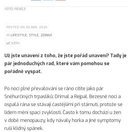
FOTO: PEXELS
POSTED ON 30 MAY, 2025
IN
LIFESTYLE
,
STYLE
,
ZDRAVÍ
6894
Už jste unavení z toho, že jste pořád unavení? Tady je
pár jednoduchých rad, které vám pomohou se
pořádně vyspat.
Po noci plné převalování se ráno cítíte jako pár
Sněhurčiných trpaslíků: Dřímal a Rejpal. Bezesné noci a
ospalá rána se stávají častějšími při stárnutí, protože se
lidem mění spací zvyklosti. Často k tomu dochází u žen
v době menopauzy, kdy návaly horka a jiné symptomy
ruší klidný spánek.