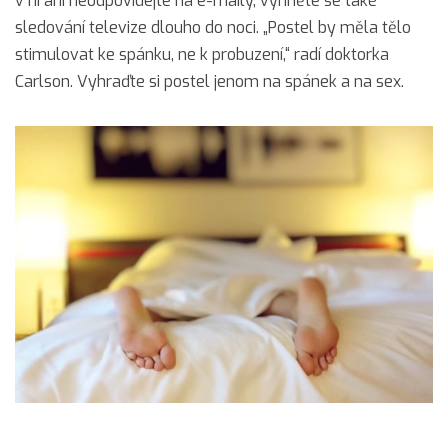
v ní ani neodpovídejte na e-maily, vyhněte se také
sledování televize dlouho do noci. „Postel by měla tělo
stimulovat ke spánku, ne k probuzení,“ radí doktorka
Carlson. Vyhraďte si postel jenom na spánek a na sex.