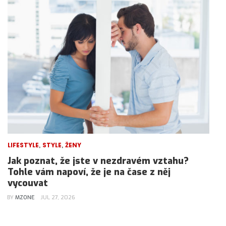
,
,
LIFESTYLE
STYLE
ŽENY
Jak poznat, že jste v nezdravém vztahu?
Tohle vám napoví, že je na čase z něj
vycouvat
BY
MZONE
JUL 27, 2026