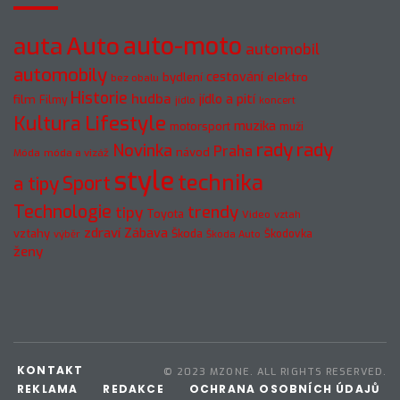
auto-moto
auta
Auto
automobil
automobily
cestování
elektro
bydlení
bez obalu
Historie
hudba
jídlo a pití
film
Filmy
jídlo
koncert
Kultura
Lifestyle
muzika
motorsport
muži
rady
rady
Novinka
Praha
návod
móda a vizáž
Móda
style
technika
a tipy
Sport
Technologie
trendy
tipy
Toyota
Video
vztah
zdraví
Zábava
vztahy
Škoda
Škodovka
výběr
Škoda Auto
ženy
KONTAKT
© 2023 MZONE. ALL RIGHTS RESERVED.
REKLAMA
REDAKCE
OCHRANA OSOBNÍCH ÚDAJŮ