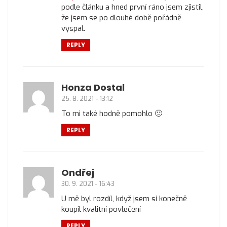
podle článku a hned první ráno jsem zjistil,
že jsem se po dlouhé době pořádně
vyspal.
REPLY
Honza Dostal
25. 8. 2021 - 13:12
To mi také hodně pomohlo 🙂
REPLY
Ondřej
30. 9. 2021 - 16:43
U mě byl rozdíl, když jsem si konečně
koupil kvalitní povlečení
REPLY