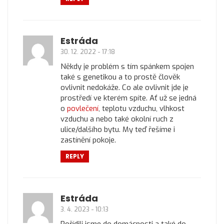
Estráda
30. 12. 2022 - 17:18
Někdy je problém s tím spánkem spojen
také s genetikou a to prostě člověk
ovlivnit nedokáže. Co ale ovlivnit jde je
prostředí ve kterém spíte. Ať už se jedná
o
povlečení
, teplotu vzduchu, vlhkost
vzduchu a nebo také okolní ruch z
ulice/dalšího bytu. My teď řešíme i
zastínění pokoje.
REPLY
Estráda
3. 4. 2023 - 10:13
Pořídili jsme do domácnosti a také do