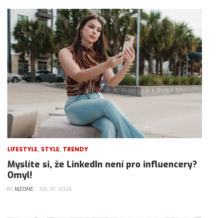
,
,
LIFESTYLE
STYLE
TRENDY
Myslíte si, že LinkedIn není pro influencery?
Omyl!
BY
MZONE
JUL 31, 2026