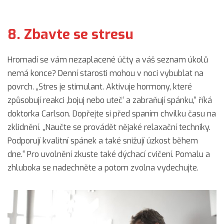
8. Zbavte se stresu
Hromadí se vám nezaplacené účty a váš seznam úkolů
nemá konce? Denní starosti mohou v noci vybublat na
povrch. „Stres je stimulant. Aktivuje hormony, které
způsobují reakci ‚bojuj nebo uteč‘ a zabraňují spánku,“ říká
doktorka Carlson. Dopřejte si před spaním chvilku času na
zklidnění. „Naučte se provádět nějaké relaxační techniky.
Podporují kvalitní spánek a také snižují úzkost během
dne.“ Pro uvolnění zkuste také dýchací cvičení. Pomalu a
zhluboka se nadechněte a potom zvolna vydechujte.