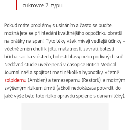
cukrovce 2. typu.
Pokud máte problémy s usínáním a často se budíte,
možná jste se při hledání kvalitnějšího odpočinku obrátili
na prášky na spaní. Tyto léky však mívají vedlejší účinky –
včetně změn chuti k jídlu, malátnosti, závratí, bolesti
břicha, sucha v ústech, bolesti hlavy nebo podivných snů.
Nedávná studie uveřejněná v časopise British Medical
Journal našla spojitost mezi několika hypnotiky, včetně
zolpidemu
(Ambien) a temazepamu (Restoril), a možným
zvýšeným rizikem úmrtí (ačkoli nedokázala potvrdit, do
jaké výše bylo toto riziko opravdu spojené s danými léky).