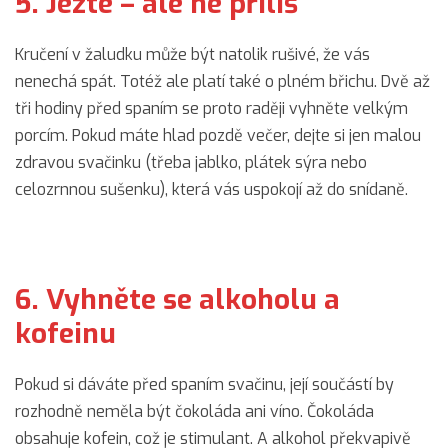
5. Jezte – ale ne příliš
Kručení v žaludku může být natolik rušivé, že vás
nenechá spát. Totéž ale platí také o plném břichu. Dvě až
tři hodiny před spaním se proto raději vyhněte velkým
porcím. Pokud máte hlad pozdě večer, dejte si jen malou
zdravou svačinku (třeba jablko, plátek sýra nebo
celozrnnou sušenku), která vás uspokojí až do snídaně.
6. Vyhněte se alkoholu a
kofeinu
Pokud si dáváte před spaním svačinu, její součástí by
rozhodně neměla být čokoláda ani víno. Čokoláda
obsahuje kofein, což je stimulant. A alkohol překvapivě