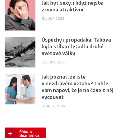
Jak být sexy, i když nejste
zrovna atraktivní
13 JULY, 2026
Úspěchy i propadáky: Taková
byla stíhací letadla druhé
světové války
20 JULY, 2026
Jak poznat, že jste
v nezdravém vztahu? Tohle
vám napoví, že je na čase z něj
vycouvat
27 JULY, 2026