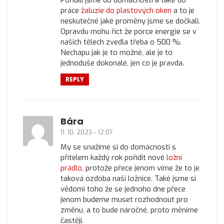
práce
žaluzie do plastových oken
a to je
neskutečné jaké proměny jsme se dočkali.
Opravdu mohu říct že porce energie se v
našich tělech zvedla třeba o 500 %.
Nechápu jak je to možné, ale je to
jednoduše dokonalé, jen co je pravda.
REPLY
Bára
11. 10. 2023 - 12:07
My se snažíme si do domácnosti s
přítelem každý rok pořídit nové
ložní
prádlo
, protože přece jenom víme že to je
taková ozdoba naší ložnice. Také jsme si
vědomi toho že se jednoho dne přece
jenom budeme muset rozhodnout pro
změnu, a to bude náročné, proto měníme
častěji.