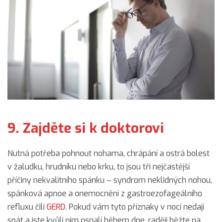
9. Zajděte si k doktorovi
Nutná potřeba pohnout nohama, chrápání a ostrá bolest
v žaludku, hrudníku nebo krku, to jsou tři nejčastější
příčiny nekvalitního spánku – syndrom neklidných nohou,
spánková apnoe a onemocnění z gastroezofageálního
refluxu čili
GERD
. Pokud vám tyto příznaky v noci nedají
spát a jste kvůli nim ospalí během dne, raději běžte na