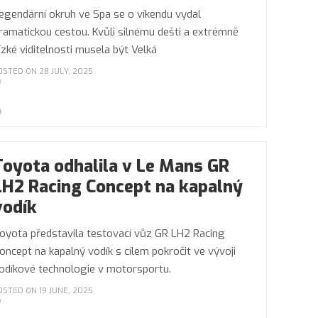
egendární okruh ve Spa se o víkendu vydal
ramatickou cestou. Kvůli silnému dešti a extrémně
ízké viditelnosti musela být Velká
OSTED ON 28 JULY, 2025
Toyota odhalila v Le Mans GR
LH2 Racing Concept na kapalný
vodík
oyota představila testovací vůz GR LH2 Racing
oncept na kapalný vodík s cílem pokročit ve vývoji
odíkové technologie v motorsportu.
OSTED ON 19 JUNE, 2025