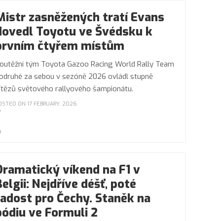
Mistr zasněžených tratí Evans
dovedl Toyotu ve Švédsku k
prvním čtyřem místům
outěžní tým Toyota Gazoo Racing World Rally Team
odruhé za sebou v sezóně 2026 ovládl stupně
ítězů světového rallyového šampionátu.
OSTED ON 17 FEBRUARY, 2026
Dramatický víkend na F1 v
Belgii: Nejdříve déšť, poté
radost pro Čechy. Staněk na
pódiu ve Formuli 2