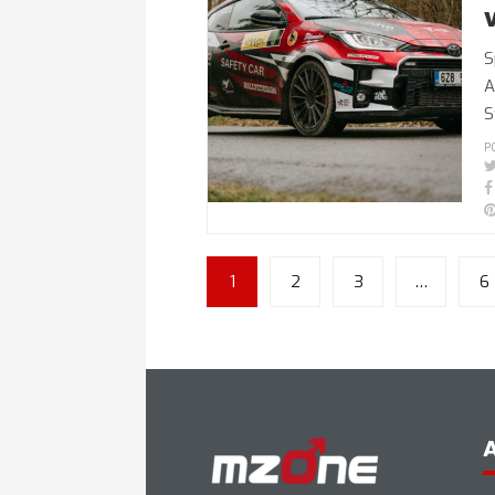
S
A
S
P
1
2
3
…
6