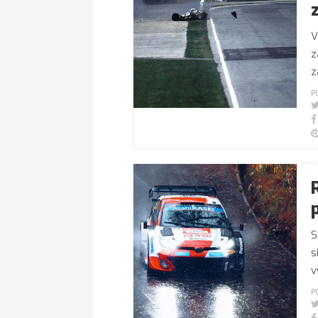
V
z
z
P
S
s
v
P