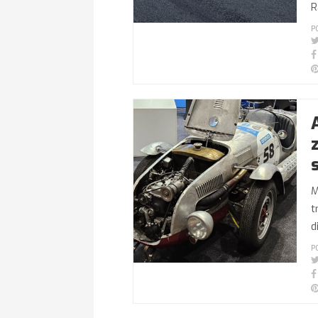
R
P
M
t
d
P