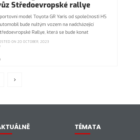
vůz Středoevropské rallye
portovní model Toyota GR Yaris od společnosti HS
utomobil bude nultým vozem na nadcházející
tředoevropské Rallye, která se bude konat
OSTED ON 20 OCTOBER, 2023
AKTUÁLNĚ
TÉMATA