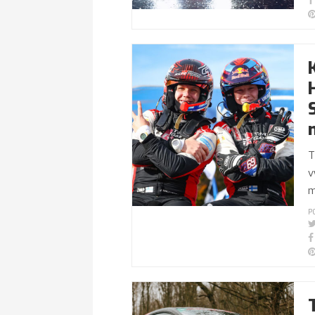
T
v
m
P