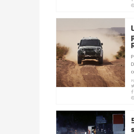
P
D
c
P