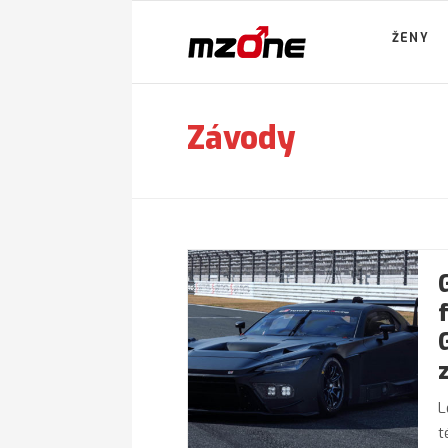
ŽENY
Závody
L
t