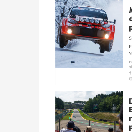
S
p
v
P