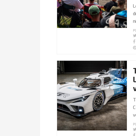
L
d
n
P
T
C
v
P