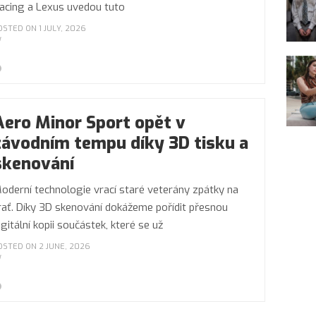
acing a Lexus uvedou tuto
OSTED ON 1 JULY, 2026
Aero Minor Sport opět v
závodním tempu díky 3D tisku a
skenování
oderní technologie vrací staré veterány zpátky na
rať. Díky 3D skenování dokážeme pořídit přesnou
igitální kopii součástek, které se už
OSTED ON 2 JUNE, 2026