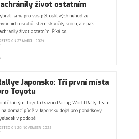
zachránily život ostatním
ybrali jsme pro vás pět ošklivých nehod ze
ávodních okruhů, které skončily smrtí, ale pak
achránily život ostatním. Říká se,
OSTED ON 27 MARCH, 2024
Rallye Japonsko: Tři první místa
pro Toyotu
outěžní tým Toyota Gazoo Racing World Rally Team
i na domácí půdě v Japonsku dojel pro pohádkový
ýsledek v podobě
OSTED ON 20 NOVEMBER, 2023