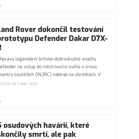
Land Rover dokončil testování
prototypu Defender Dakar D7X-
R
řípravy legendární britské dobrodružné značky
efender na vstup do mistrovství světa v cross
ountry soutěžích (W2RC) nabírají na obrátkách. V
OSTED ON 11 MAY, 2025
5 osudových havárií, které
skončily smrtí, ale pak