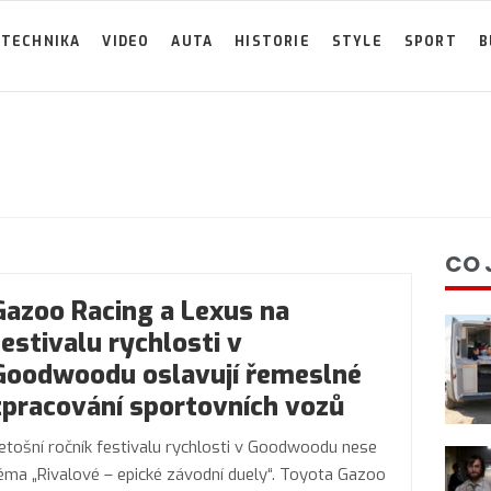
TECHNIKA
VIDEO
AUTA
HISTORIE
STYLE
SPORT
B
CO 
Gazoo Racing a Lexus na
festivalu rychlosti v
Goodwoodu oslavují řemeslné
zpracování sportovních vozů
etošní ročník festivalu rychlosti v Goodwoodu nese
éma „Rivalové – epické závodní duely“. Toyota Gazoo