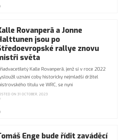
Kalle Rovanperä a Jonne
Halttunen jsou po
Středoevropské rallye znovu
mistři světa
řiadvacetiletý Kalle Rovanperä, jenž si v roce 2022
ysloužil uznání coby historicky nejmladší držitel
istrovského titulu ve WRC, se nyní
OSTED ON 31 OCTOBER, 2023
Tomáš Enge bude řídit zaváděcí