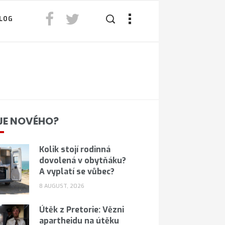
LOG
JE NOVÉHO?
Kolik stojí rodinná
dovolená v obytňáku?
A vyplatí se vůbec?
8 AUGUST, 2026
Útěk z Pretorie: Vězni
apartheidu na útěku