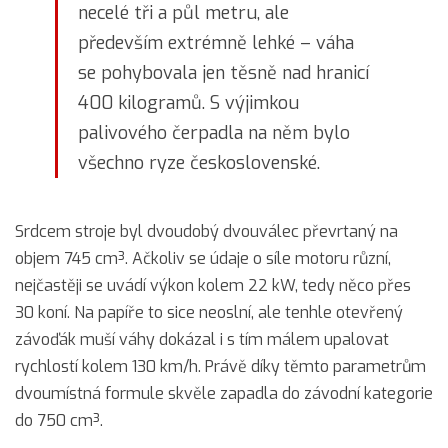
necelé tři a půl metru, ale
především extrémně lehké – váha
se pohybovala jen těsně nad hranicí
400 kilogramů. S výjimkou
palivového čerpadla na něm bylo
všechno ryze československé.
Srdcem stroje byl dvoudobý dvouválec převrtaný na
objem 745 cm³. Ačkoliv se údaje o síle motoru různí,
nejčastěji se uvádí výkon kolem 22 kW, tedy něco přes
30 koní. Na papíře to sice neoslní, ale tenhle otevřený
závoďák muší váhy dokázal i s tím málem upalovat
rychlostí kolem 130 km/h. Právě díky těmto parametrům
dvoumístná formule skvěle zapadla do závodní kategorie
do 750 cm³.