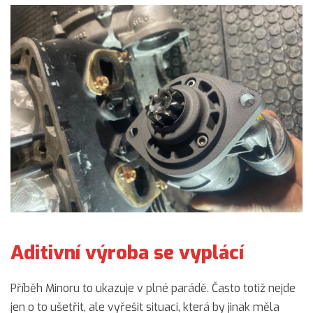
Aditivní výroba se vyplácí
Příběh Minoru to ukazuje v plné parádě. Často totiž nejde
jen o to ušetřit, ale vyřešit situaci, která by jinak měla