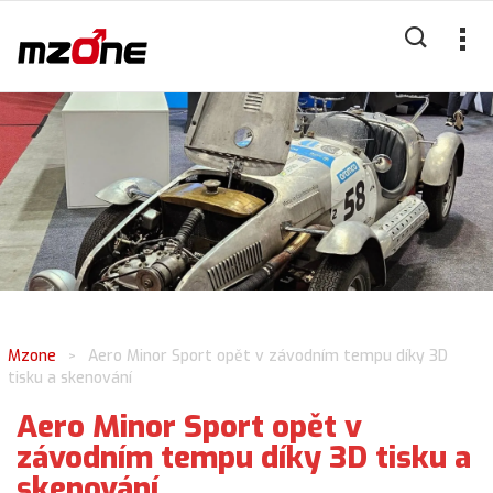
Mzone
Aero Minor Sport opět v závodním tempu díky 3D
>
tisku a skenování
Aero Minor Sport opět v
závodním tempu díky 3D tisku a
skenování