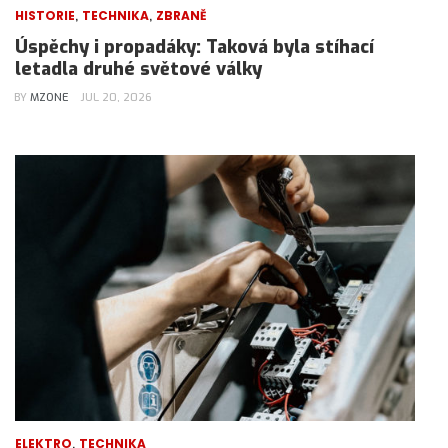
,
,
HISTORIE
TECHNIKA
ZBRANĚ
Úspěchy i propadáky: Taková byla stíhací
letadla druhé světové války
BY
MZONE
JUL 20, 2026
,
ELEKTRO
TECHNIKA