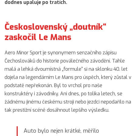
dodnes upaluje po tratích.
Československý „doutník“
zaskočil Le Mans
Aero Minor Sport je synonymem senzačního zápisu
Čechoslováků do historie poválečného závodění. Tahle
malá a lehká dvoumístná „formule“ si na sklonku 40. let
dojela na legendárním Le Mans pro úspěch, který zůstal v
podstatě nepřekonán. Byl to vrchol pro naše
konstruktéry i závodníky. Ani dnes, po tolika letech, se
žádnému jinému českému stroji nebo jezdci nepodařilo na
tak prestižní scéně dosáhnout lepšího výsledku.
Auto bylo nejen krátké, měřilo