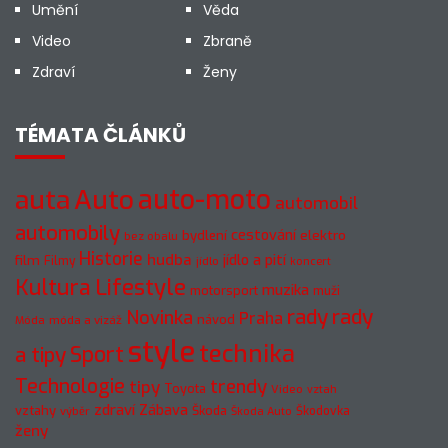
Umění
Věda
Video
Zbraně
Zdraví
Ženy
TÉMATA ČLÁNKŮ
Auto
auto-moto
auta
automobil
automobily
cestování
elektro
bydlení
bez obalu
Historie
hudba
jídlo a pití
film
Filmy
jídlo
koncert
Kultura
Lifestyle
muzika
motorsport
muži
rady
rady
Novinka
Praha
návod
móda a vizáž
Móda
style
technika
a tipy
Sport
Technologie
trendy
tipy
Toyota
Video
vztah
zdraví
Zábava
vztahy
Škoda
Škodovka
výběr
Škoda Auto
ženy