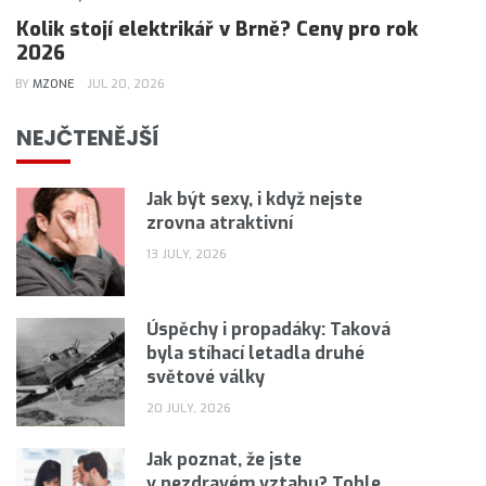
Kolik stojí elektrikář v Brně? Ceny pro rok
2026
BY
MZONE
JUL 20, 2026
NEJČTENĚJŠÍ
Jak být sexy, i když nejste
zrovna atraktivní
13 JULY, 2026
Úspěchy i propadáky: Taková
byla stíhací letadla druhé
světové války
20 JULY, 2026
Jak poznat, že jste
v nezdravém vztahu? Tohle