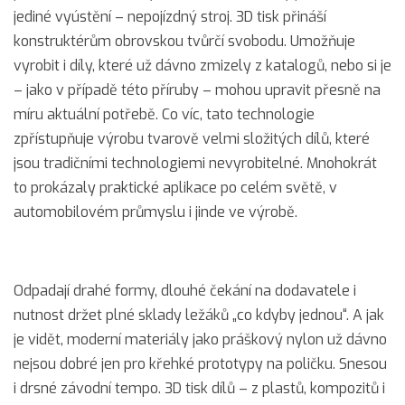
jediné vyústění – nepojízdný stroj. 3D tisk přináší
konstruktérům obrovskou tvůrčí svobodu. Umožňuje
vyrobit i díly, které už dávno zmizely z katalogů, nebo si je
– jako v případě této příruby – mohou upravit přesně na
míru aktuální potřebě. Co víc, tato technologie
zpřístupňuje výrobu tvarově velmi složitých dílů, které
jsou tradičními technologiemi nevyrobitelné. Mnohokrát
to prokázaly praktické aplikace po celém světě, v
automobilovém průmyslu i jinde ve výrobě.
Odpadají drahé formy, dlouhé čekání na dodavatele i
nutnost držet plné sklady ležáků „co kdyby jednou“. A jak
je vidět, moderní materiály jako práškový nylon už dávno
nejsou dobré jen pro křehké prototypy na poličku. Snesou
i drsné závodní tempo. 3D tisk dílů – z plastů, kompozitů i