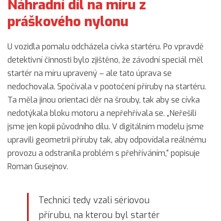
Náhradní díl na míru z
práškového nylonu
U vozidla pomalu odcházela cívka startéru. Po vpravdě
detektivní činnosti bylo zjištěno, že závodní speciál měl
startér na míru upravený – ale tato úprava se
nedochovala. Spočívala v pootočení příruby na startéru.
Ta měla jinou orientaci děr na šrouby, tak aby se cívka
nedotýkala bloku motoru a nepřehřívala se. „Neřešili
jsme jen kopii původního dílu. V digitálním modelu jsme
upravili geometrii příruby tak, aby odpovídala reálnému
provozu a odstranila problém s přehříváním,“ popisuje
Roman Gusejnov.
Technici tedy vzali sériovou
přírubu, na kterou byl startér