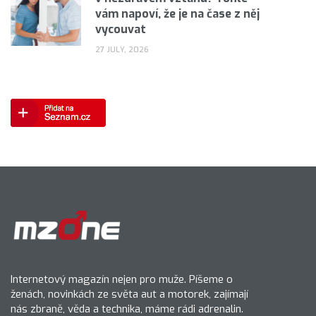
vám napoví, že je na čase z něj
vycouvat
27 JULY, 2026
Internetový magazín nejen pro muže. Píšeme o
ženách, novinkách ze světa aut a motorek, zajímají
nás zbraně, věda a technika, máme rádi adrenalin.