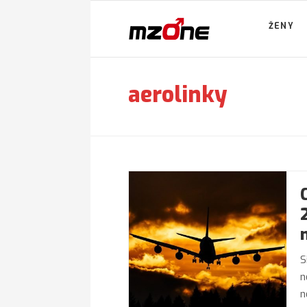
ŽENY
aerolinky
S
n
n