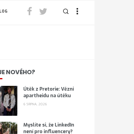
LOG
JE NOVÉHO?
Útěk z Pretorie: Vězni
apartheidu na útěku
6 SRPNA, 2026
Myslíte si, že LinkedIn
není pro influencery?