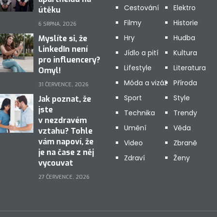
Cestování
Elektro
útěku
Filmy
Historie
6 SRPNA, 2026
Hry
Hudba
Myslíte si, že
LinkedIn není
Jídlo a pití
Kultura
pro influencery?
Lifestyle
Literatura
Omyl!
Móda a vizáž
Příroda
31 ČERVENCE, 2026
Sport
Style
Jak poznat, že
jste
Technika
Trendy
v nezdravém
Umění
Věda
vztahu? Tohle
vám napoví, že
Video
Zbraně
je na čase z něj
Zdraví
Ženy
vycouvat
27 ČERVENCE, 2026