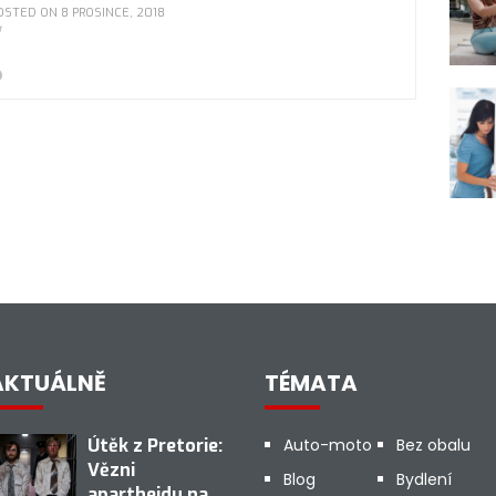
OSTED ON 8 PROSINCE, 2018
AKTUÁLNĚ
TÉMATA
Útěk z Pretorie:
Auto-moto
Bez obalu
Vězni
Blog
Bydlení
apartheidu na