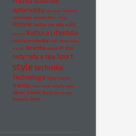
moto
automobil
automobily
bydlení
bez obalu
cestování
elektro
film
Filmy
Historie
hudba
jídlo a pití
jídlo
Kultura
Lifestyle
koncert
muzika
motorsport
muži
móda
Móda
Novinka
Praha
návod
a vizáž
rady
rady a tipy
Sport
style
technika
Technologie
tipy
Toyota
trendy
vztahy
Video
vztah
výběr
zdraví
Zábava
Škoda
Škoda Auto
ženy
Škodovka