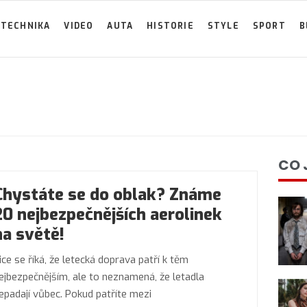
TECHNIKA
VIDEO
AUTA
HISTORIE
STYLE
SPORT
B
CO 
Chystáte se do oblak? Známe
20 nejbezpečnějších aerolinek
na světě!
ice se říká, že letecká doprava patří k těm
ejbezpečnějším, ale to neznamená, že letadla
epadají vůbec. Pokud patříte mezi