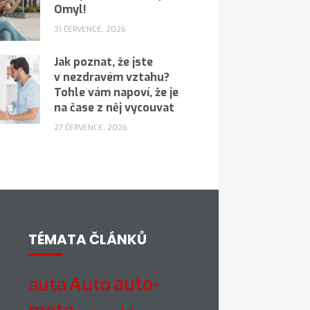
Omyl!
31 ČERVENCE, 2026
Jak poznat, že jste
v nezdravém vztahu?
Tohle vám napoví, že je
na čase z něj vycouvat
27 ČERVENCE, 2026
TÉMATA ČLÁNKŮ
auto-
auta
Auto