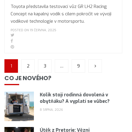
Toyota představila testovací vůz GR LH2 Racing
Concept na kapalný vodík s cílem pokročit ve vývoji
vodíkové technologie v motorsportu.
POSTED ON 19 ČERVNA, 2025
1
2
3
…
9
CO JE NOVÉHO?
Kolik stojí rodinná dovolená v
obytňáku? A vyplatí se vůbec?
8 SRPNA, 2026
Útěk z Pretorie: Vězni