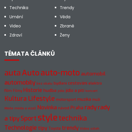
Technika
Trendy
Umění
Věda
Video
Zbraně
Zdraví
Ženy
TÉMATA ČLÁNKŮ
Auto
auto-moto
auta
automobil
automobily
cestování
elektro
bydlení
bez obalu
Historie
hudba
jídlo a pití
film
Filmy
jídlo
koncert
Kultura
Lifestyle
muzika
motorsport
muži
rady
rady
Novinka
Praha
návod
móda a vizáž
Móda
style
technika
a tipy
Sport
Technologie
trendy
tipy
Toyota
Video
vztah