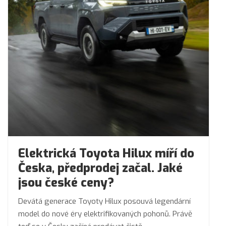
Elektrická Toyota Hilux míří do
Česka, předprodej začal. Jaké
jsou české ceny?
Devátá generace Toyoty Hilux posouvá legendární
model do nové éry elektrifikovaných pohonů. Právě