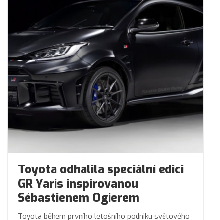
Toyota odhalila speciální edici
GR Yaris inspirovanou
Sébastienem Ogierem
Toyota během prvního letošního podniku světového