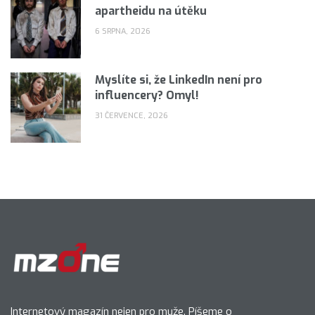
apartheidu na útěku
6 SRPNA, 2026
Myslíte si, že LinkedIn není pro
influencery? Omyl!
31 ČERVENCE, 2026
Internetový magazín nejen pro muže. Píšeme o