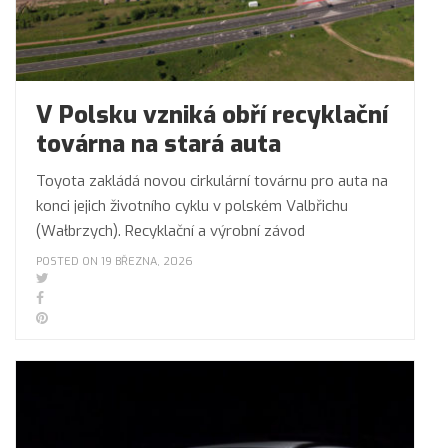
V Polsku vzniká obří recyklační
továrna na stará auta
Toyota zakládá novou cirkulární továrnu pro auta na
konci jejich životního cyklu v polském Valbřichu
(Wałbrzych). Recyklační a výrobní závod
POSTED ON 19 BŘEZNA, 2026