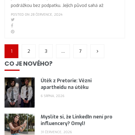
podrážkou bez podpatku. Jejich původ sahá až
POSTED ON 28 ČERVENCE, 2024
1
2
3
…
7
CO JE NOVÉHO?
Útěk z Pretorie: Vězni
apartheidu na útěku
6 SRPNA, 2026
Myslíte si, že LinkedIn není pro
influencery? Omyl!
31 ČERVENCE, 2026