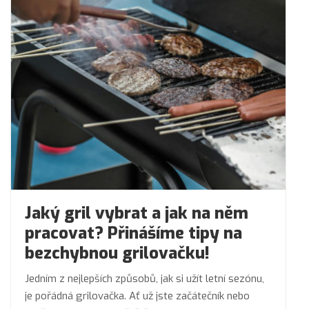
Jaký gril vybrat a jak na něm
pracovat? Přinášíme tipy na
bezchybnou grilovačku!
Jedním z nejlepších způsobů, jak si užít letní sezónu,
je pořádná grilovačka. Ať už jste začátečník nebo