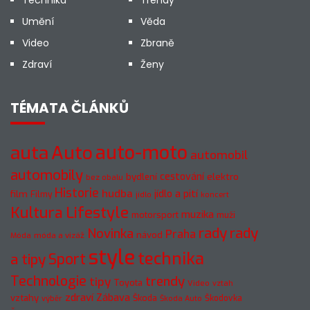
Technika
Trendy
Umění
Věda
Video
Zbraně
Zdraví
Ženy
TÉMATA ČLÁNKŮ
auto-moto
auta
Auto
automobil
automobily
cestování
elektro
bydlení
bez obalu
Historie
hudba
jídlo a pití
film
Filmy
jídlo
koncert
Kultura
Lifestyle
muzika
motorsport
muži
rady
rady
Novinka
Praha
návod
móda a vizáž
Móda
style
technika
a tipy
Sport
Technologie
trendy
tipy
Toyota
Video
vztah
zdraví
Zábava
vztahy
Škoda
Škodovka
výběr
Škoda Auto