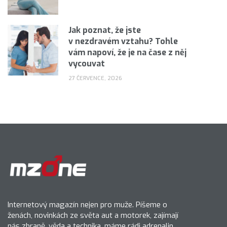
Jak poznat, že jste
v nezdravém vztahu? Tohle
vám napoví, že je na čase z něj
vycouvat
27 ČERVENCE, 2026
Internetový magazín nejen pro muže. Píšeme o
ženách, novinkách ze světa aut a motorek, zajímají
nás zbraně, věda a technika, máme rádi adrenalin.