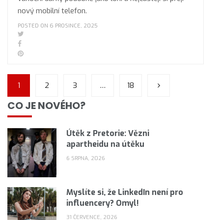
nový mobilní telefon.
POSTED ON 6 PROSINCE, 2025
1
2
3
…
18
CO JE NOVÉHO?
Útěk z Pretorie: Vězni
apartheidu na útěku
6 SRPNA, 2026
Myslíte si, že LinkedIn není pro
influencery? Omyl!
31 ČERVENCE, 2026