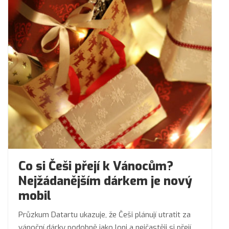
Co si Češi přejí k Vánocům?
Nejžádanějším dárkem je nový
mobil
Průzkum Datartu ukazuje, že Češi plánují utratit za
vánoční dárky podobně jako loni a nejčastěji si přejí