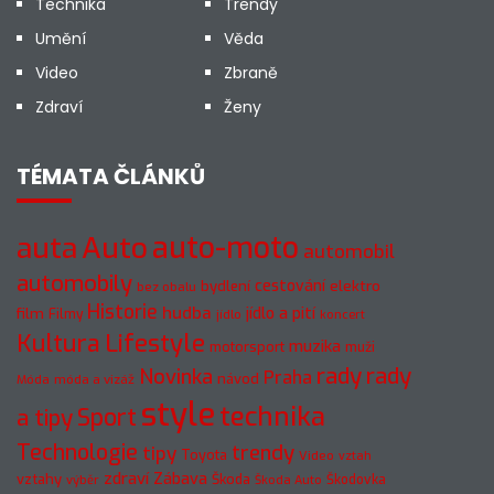
Technika
Trendy
Umění
Věda
Video
Zbraně
Zdraví
Ženy
TÉMATA ČLÁNKŮ
auto-moto
auta
Auto
automobil
automobily
cestování
elektro
bydlení
bez obalu
Historie
hudba
jídlo a pití
film
Filmy
jídlo
koncert
Kultura
Lifestyle
muzika
motorsport
muži
rady
rady
Novinka
Praha
návod
móda a vizáž
Móda
style
technika
a tipy
Sport
Technologie
trendy
tipy
Toyota
Video
vztah
zdraví
Zábava
vztahy
Škoda
Škodovka
výběr
Škoda Auto