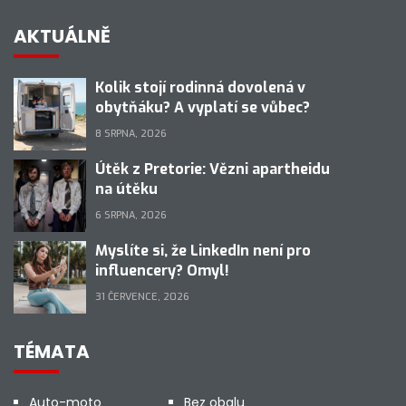
AKTUÁLNĚ
Kolik stojí rodinná dovolená v
obytňáku? A vyplatí se vůbec?
8 SRPNA, 2026
Útěk z Pretorie: Vězni apartheidu
na útěku
6 SRPNA, 2026
Myslíte si, že LinkedIn není pro
influencery? Omyl!
31 ČERVENCE, 2026
TÉMATA
Auto-moto
Bez obalu