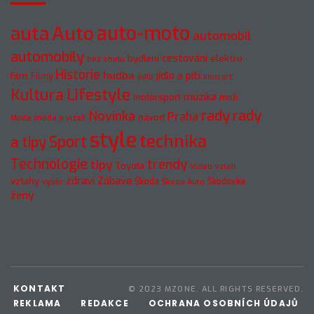
Auto
auto-moto
auta
automobil
automobily
cestování
elektro
bydlení
bez obalu
Historie
hudba
jídlo a pití
film
Filmy
jídlo
koncert
Kultura
Lifestyle
muzika
motorsport
muži
rady
rady
Novinka
Praha
návod
móda a vizáž
Móda
style
technika
a tipy
Sport
Technologie
trendy
tipy
Toyota
Video
vztah
zdraví
Zábava
vztahy
Škoda
Škodovka
výběr
Škoda Auto
ženy
KONTAKT
© 2023 MZONE. ALL RIGHTS RESERVED.
REKLAMA
REDAKCE
OCHRANA OSOBNÍCH ÚDAJŮ