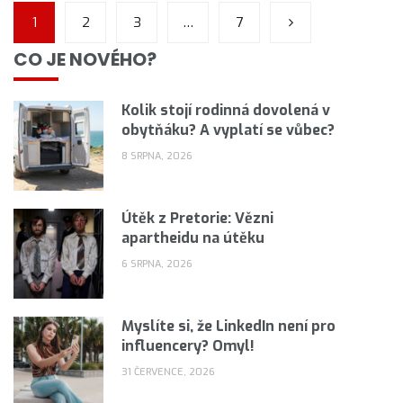
1
2
3
…
7
CO JE NOVÉHO?
Kolik stojí rodinná dovolená v
obytňáku? A vyplatí se vůbec?
8 SRPNA, 2026
Útěk z Pretorie: Vězni
apartheidu na útěku
6 SRPNA, 2026
Myslíte si, že LinkedIn není pro
influencery? Omyl!
31 ČERVENCE, 2026