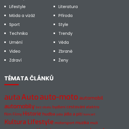
Lifestyle
Literatura
Móda a vizáž
Příroda
Sport
Style
Technika
Trendy
Umění
Věda
Video
Zbraně
Zdraví
Ženy
TÉMATA ČLÁNKŮ
auto-moto
auta
Auto
automobil
automobily
cestování
elektro
bydlení
bez obalu
Historie
hudba
jídlo a pití
film
Filmy
jídlo
koncert
Kultura
Lifestyle
muzika
motorsport
muži