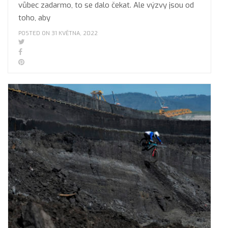
vůbec zadarmo, to se dalo čekat. Ale výzvy jsou od
toho, aby
POSTED ON 31 KVĚTNA, 2022