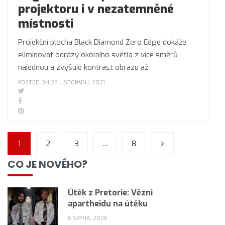
projektoru i v nezatemněné
místnosti
Projekční plocha Black Diamond Zero Edge dokáže
eliminovat odrazy okolního světla z více směrů
najednou a zvyšuje kontrast obrazu až
POSTED ON 23 LISTOPADU, 2021
1
2
3
…
8
CO JE NOVÉHO?
Útěk z Pretorie: Vězni
apartheidu na útěku
6 SRPNA, 2026