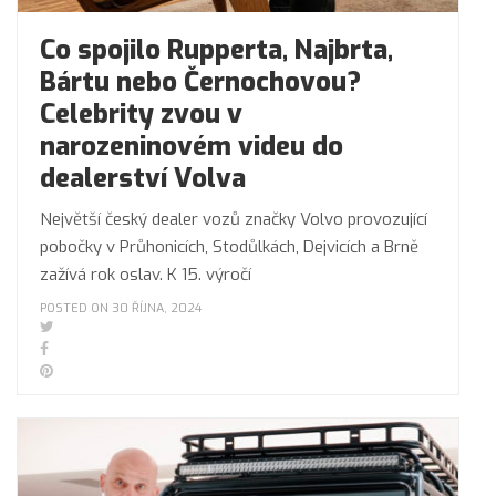
Co spojilo Rupperta, Najbrta,
Bártu nebo Černochovou?
Celebrity zvou v
narozeninovém videu do
dealerství Volva
Největší český dealer vozů značky Volvo provozující
pobočky v Průhonicích, Stodůlkách, Dejvicích a Brně
zažívá rok oslav. K 15. výročí
POSTED ON 30 ŘÍJNA, 2024