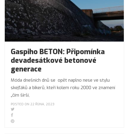
Gaspiho BETON: Připomínka
devadesátkové betonové
generace
Móda dnešních dnů se opět naplno nese ve stylu
skejťáků a bikerů, kteří kolem roku 2000 ve znamení
„čím širší,
POSTED ON 22 ŘÍJNA, 2023