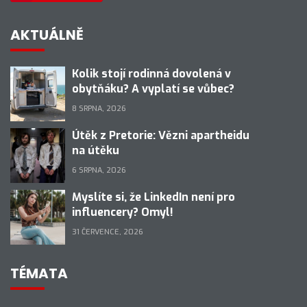
AKTUÁLNĚ
Kolik stojí rodinná dovolená v
obytňáku? A vyplatí se vůbec?
8 SRPNA, 2026
Útěk z Pretorie: Vězni apartheidu
na útěku
6 SRPNA, 2026
Myslíte si, že LinkedIn není pro
influencery? Omyl!
31 ČERVENCE, 2026
TÉMATA