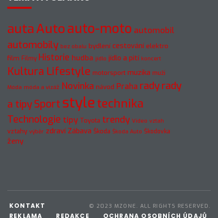
Auto
auto-moto
auta
automobil
automobily
cestování
elektro
bydlení
bez obalu
Historie
hudba
jídlo a pití
film
Filmy
jídlo
koncert
Kultura
Lifestyle
muzika
motorsport
muži
rady
rady
Novinka
Praha
návod
móda a vizáž
Móda
style
technika
a tipy
Sport
Technologie
trendy
tipy
Toyota
Video
vztah
zdraví
Zábava
vztahy
Škoda
Škodovka
výběr
Škoda Auto
ženy
KONTAKT
© 2023 MZONE. ALL RIGHTS RESERVED.
REKLAMA
REDAKCE
OCHRANA OSOBNÍCH ÚDAJŮ