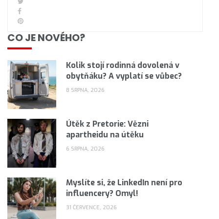
CO JE NOVÉHO?
Kolik stojí rodinná dovolená v
obytňáku? A vyplatí se vůbec?
8 SRPNA, 2026
Útěk z Pretorie: Vězni
apartheidu na útěku
6 SRPNA, 2026
Myslíte si, že LinkedIn není pro
influencery? Omyl!
31 ČERVENCE, 2026