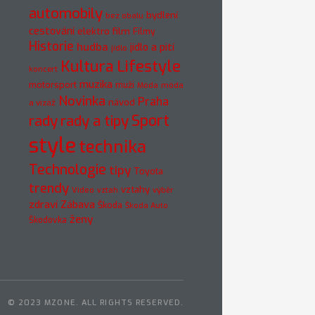
automobily
bydlení
bez obalu
cestování
elektro
film
Filmy
Historie
hudba
jídlo a pití
jídlo
Kultura
Lifestyle
koncert
muzika
motorsport
muži
móda
Móda
Novinka
Praha
návod
a vizáž
rady
rady a tipy
Sport
style
technika
Technologie
tipy
Toyota
trendy
vztahy
Video
vztah
výběr
zdraví
Zábava
Škoda
Škoda Auto
ženy
Škodovka
© 2023 MZONE. ALL RIGHTS RESERVED.