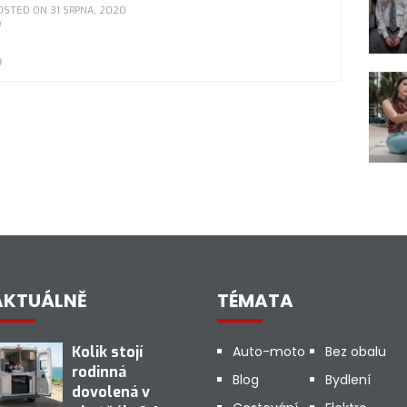
OSTED ON 31 SRPNA, 2020
AKTUÁLNĚ
TÉMATA
Kolik stojí
Auto-moto
Bez obalu
rodinná
Blog
Bydlení
dovolená v