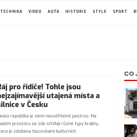
TECHNIKA
VIDEO
AUTA
HISTORIE
STYLE
SPORT
B
CO 
Ráj pro řidiče! Tohle jsou
nejzajímavější utajená místa a
silnice v Česku
eská republika je zemí neuvěřitelně pestrou. Na
além prostoru se zde střídají různé typy krajiny,
terá je zdobena tisícovkami kulturních