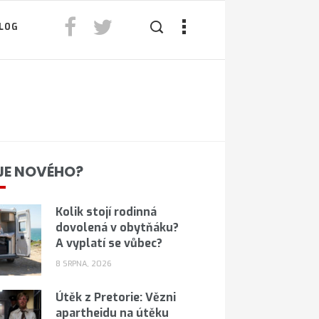
LOG
JE NOVÉHO?
Kolik stojí rodinná
dovolená v obytňáku?
A vyplatí se vůbec?
8 SRPNA, 2026
Útěk z Pretorie: Vězni
apartheidu na útěku