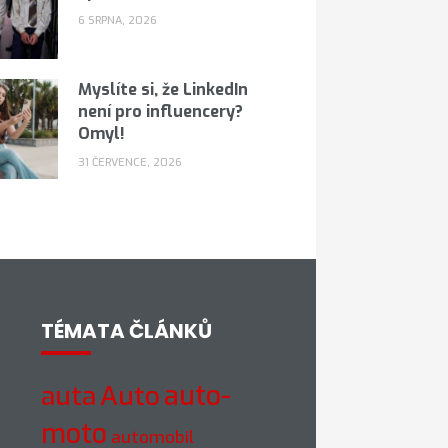
6 SRPNA, 2026
Myslíte si, že LinkedIn
není pro influencery?
Omyl!
31 ČERVENCE, 2026
TÉMATA ČLÁNKŮ
Auto
auto-
auta
moto
automobil