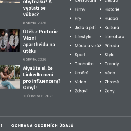
Cestování
Elektro
obytňáku? A
vyplatí se
Filmy
Historie
vůbec?
Hry
Hudba
8 SRPNA, 2026
Jídlo a pití
Kultura
Útěk z Pretorie:
Lifestyle
Literatura
Vězni
apartheidu na
Móda a vizáž
Příroda
útěku
Sport
Style
6 SRPNA, 2026
Technika
Trendy
Myslíte si, že
Umění
Věda
LinkedIn není
pro influencery?
Video
Zbraně
Omyl!
Zdraví
Ženy
31 ČERVENCE, 2026
CE
OCHRANA OSOBNÍCH ÚDAJŮ