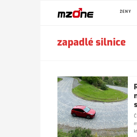
ŽENY
zapadlé silnice
Č
m
k