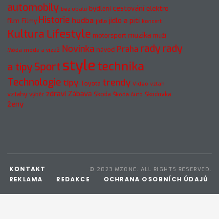
automobily
cestování
elektro
bydlení
bez obalu
Historie
hudba
jídlo a pití
film
Filmy
jídlo
koncert
Kultura
Lifestyle
muzika
motorsport
muži
rady
rady
Novinka
Praha
návod
móda a vizáž
Móda
style
technika
a tipy
Sport
Technologie
trendy
tipy
Toyota
Video
vztah
zdraví
Zábava
vztahy
Škoda
Škodovka
výběr
Škoda Auto
ženy
KONTAKT
© 2023 MZONE. ALL RIGHTS RESERVED.
REKLAMA
REDAKCE
OCHRANA OSOBNÍCH ÚDAJŮ