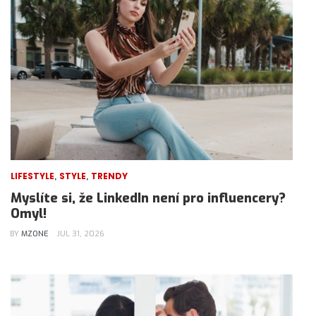
,
,
LIFESTYLE
STYLE
TRENDY
Myslíte si, že LinkedIn není pro influencery?
Omyl!
BY
MZONE
JUL 31, 2026