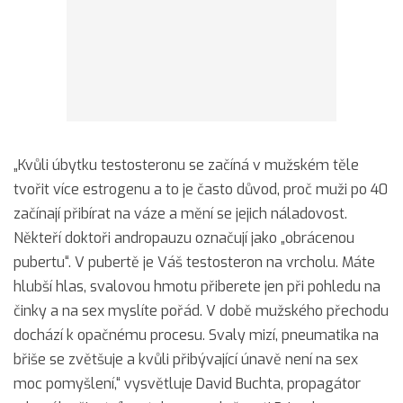
„Kvůli úbytku testosteronu se začíná v mužském těle
tvořit více estrogenu a to je často důvod, proč muži po 40
začínají přibírat na váze a mění se jejich náladovost.
Někteří doktoři andropauzu označují jako „obrácenou
pubertu“. V pubertě je Váš testosteron na vrcholu. Máte
hlubší hlas, svalovou hmotu přiberete jen při pohledu na
činky a na sex myslíte pořád. V době mužského přechodu
dochází k opačnému procesu. Svaly mizí, pneumatika na
břiše se zvětšuje a kvůli přibývající únavě není na sex
moc pomyšlení,“ vysvětluje David Buchta, propagátor