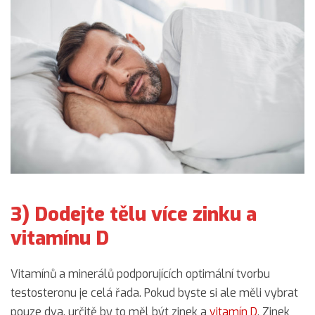
3) Dodejte tělu více zinku a
vitamínu D
Vitamínů a minerálů podporujících optimální tvorbu
testosteronu je celá řada. Pokud byste si ale měli vybrat
pouze dva, určitě by to měl být zinek a
vitamín D
. Zinek