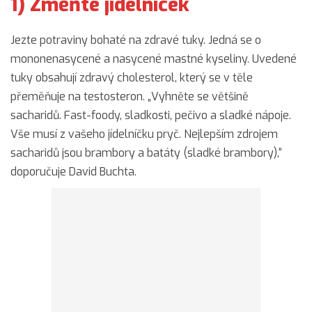
1) Změňte jídelníček
Jezte potraviny bohaté na zdravé tuky. Jedná se o
mononenasycené a nasycené mastné kyseliny. Uvedené
tuky obsahují zdravý cholesterol, který se v těle
přeměňuje na testosteron. „Vyhněte se většině
sacharidů. Fast-foody, sladkosti, pečivo a sladké nápoje.
Vše musí z vašeho jídelníčku pryč. Nejlepším zdrojem
sacharidů jsou brambory a batáty (sladké brambory),“
doporučuje David Buchta.