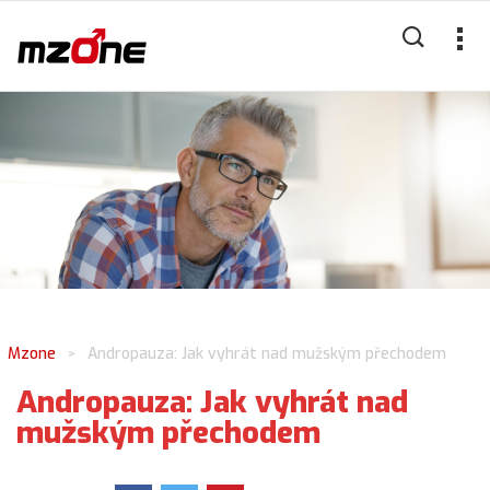
Mzone
Andropauza: Jak vyhrát nad mužským přechodem
>
Andropauza: Jak vyhrát nad
mužským přechodem