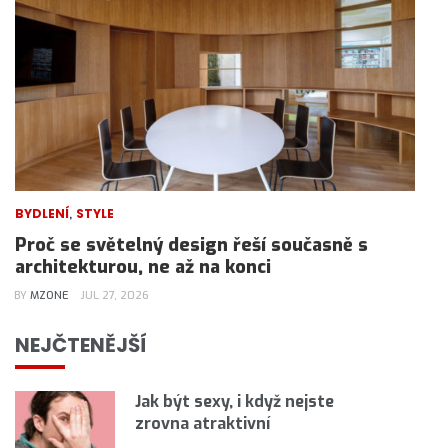
,
BYDLENÍ
STYLE
Proč se světelný design řeší současně s
architekturou, ne až na konci
BY
MZONE
JUL 27, 2026
NEJČTENĚJŠÍ
Jak být sexy, i když nejste
zrovna atraktivní