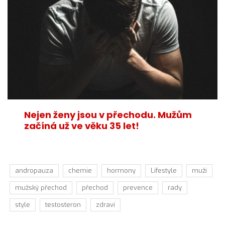
Nejen ženy jsou v přechodu. Mužům
začíná už ve věku 35 let!
andropauza
chemie
hormony
Lifestyle
muži
mužský přechod
přechod
prevence
rady
style
testosteron
zdraví