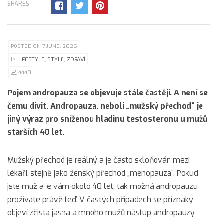
SHARES
POSTED ON 7 JUNE, 2026
IN
LIFESTYLE
,
STYLE
,
ZDRAVÍ
4440
Pojem andropauza se objevuje stále častěji. A není se
čemu divit. Andropauza, neboli „mužský přechod“ je
jiný výraz pro sníženou hladinu testosteronu u mužů
starších 40 let.
Mužský přechod je reálný a je často skloňován mezi
lékaři, stejně jako ženský přechod „menopauza“. Pokud
jste muž a je vám okolo 40 let, tak možná andropauzu
prožíváte právě teď. V častých případech se příznaky
objeví zčista jasna a mnoho mužů nástup andropauzy