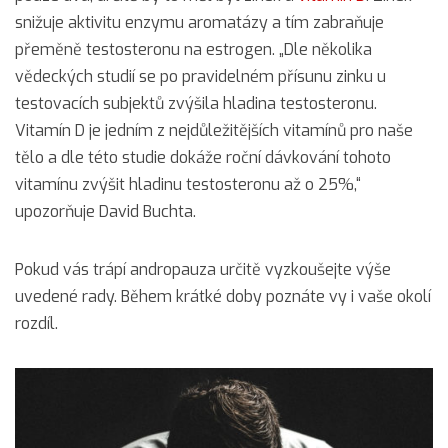
snižuje aktivitu enzymu aromatázy a tím zabraňuje
přeměně testosteronu na estrogen. „Dle několika
vědeckých studií se po pravidelném přísunu zinku u
testovacích subjektů zvýšila hladina testosteronu.
Vitamín D je jedním z nejdůležitějších vitamínů pro naše
tělo a dle této studie dokáže roční dávkování tohoto
vitamínu zvýšit hladinu testosteronu až o 25%,“
upozorňuje David Buchta.
Pokud vás trápí andropauza určitě vyzkoušejte výše
uvedené rady. Během krátké doby poznáte vy i vaše okolí
rozdíl.