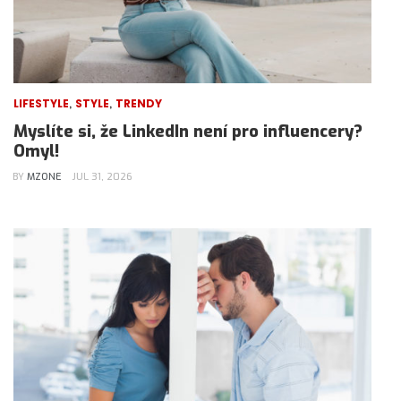
,
,
LIFESTYLE
STYLE
TRENDY
Myslíte si, že LinkedIn není pro influencery?
Omyl!
BY
MZONE
JUL 31, 2026