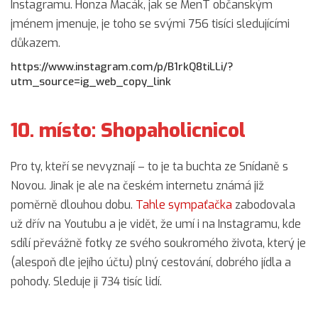
Instagramu. Honza Macák, jak se MenT občanským
jménem jmenuje, je toho se svými 756 tisíci sledujícími
důkazem.
https://www.instagram.com/p/B1rkQ8tiLLi/?
utm_source=ig_web_copy_link
10. místo: Shopaholicnicol
Pro ty, kteří se nevyznají – to je ta buchta ze Snídaně s
Novou. Jinak je ale na českém internetu známá již
poměrně dlouhou dobu.
Tahle sympaťačka
zabodovala
už dřív na Youtubu a je vidět, že umí i na Instagramu, kde
sdílí převážně fotky ze svého soukromého života, který je
(alespoň dle jejího účtu) plný cestování, dobrého jídla a
pohody. Sleduje ji 734 tisíc lidí.