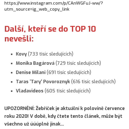
https://www.instagram.com/p/CAnWGFuJ-ww/?
utm_source=ig_web_copy_link
Další, kteří se do TOP 10
nevešli:
Kovy
(733 tisíc sledujících)
Monika Bagárová
(729 tisíc sledujících)
Denise Milani
(691 tisíc sledujících)
Taras ‘Tary’ Povoroznyk
(616 tisíc sledujících)
Vladavideos
(605 tisíc sledujících)
UPOZORNĚNÍ: Žebříček je aktuální k polovině července
roku 2020! V době, kdy čtete tento článek, může být
všechno už úúúplně jinak…