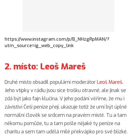
https://www.instagram.com/p/B_NHzgRpMAN/?
utm_source=ig_web_copy_link
2. místo: Leoš Mareš
Druhé místo obsadil populární moderátor
Leoš Mareš
.
Jeho vtípky v rádiu jsou sice trošku otravné, ale jinak se
zdá být jako fajn klučina. V jeho podání věříme, že mu i
závistiví Češi peníze přejí, ukazuje totiž že umí být úplně
normální člověk se srdcem na pravém místě. Tu a tam
někomu pomůže, tu a tam pošle nějaké ty peníze na
charitu a sem tam udělá milé překvápko pro své blízké.