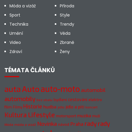
Móda a vizáž
Příroda
Sport
Style
Technika
Trendy
Umění
Věda
Video
Zbraně
Zdraví
Ženy
TÉMATA ČLÁNKŮ
Auto
auto-moto
auta
automobil
automobily
cestování
elektro
bydlení
bez obalu
Historie
hudba
jídlo a pití
film
Filmy
jídlo
koncert
Kultura
Lifestyle
muzika
motorsport
muži
rady
rady
Novinka
Praha
návod
móda a vizáž
Móda