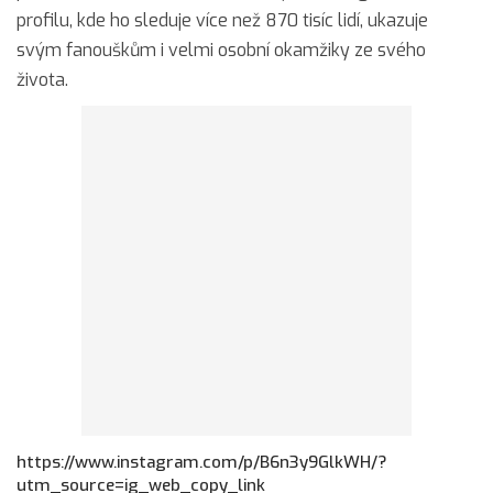
profilu, kde ho sleduje více než 870 tisíc lidí, ukazuje
svým fanouškům i velmi osobní okamžiky ze svého
života.
https://www.instagram.com/p/B6n3y9GlkWH/?
utm_source=ig_web_copy_link