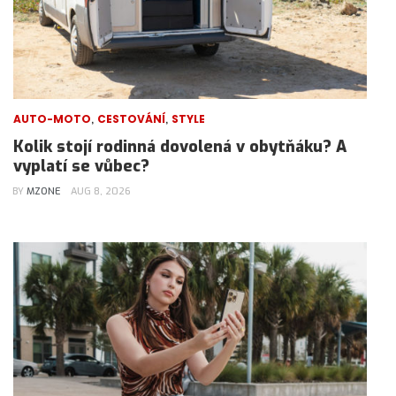
,
,
AUTO-MOTO
CESTOVÁNÍ
STYLE
Kolik stojí rodinná dovolená v obytňáku? A
vyplatí se vůbec?
BY
MZONE
AUG 8, 2026