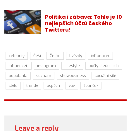
Politika i zábava: Tohle je 10
nejlepších účtů českého
Twitteru!
celebrity
Češi
Česko
hvězdy
influencer
influenceři
instagram
Lifestyle
počty sledujících
popularita
seznam
showbusiness
sociální sítě
style
trendy
úspěch
vliv
žebříček
Leave a reply