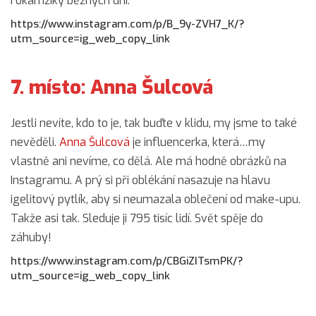
i okamžiky běžných dní.
https://www.instagram.com/p/B_9y-ZVH7_K/?
utm_source=ig_web_copy_link
7. místo: Anna Šulcová
Jestli nevíte, kdo to je, tak buďte v klidu, my jsme to také
nevěděli.
Anna Šulcová
je influencerka, která…my
vlastně ani nevíme, co dělá. Ale má hodně obrázků na
Instagramu. A prý si při oblékání nasazuje na hlavu
igelitový pytlík, aby si neumazala oblečení od make-upu.
Takže asi tak. Sleduje ji 795 tisíc lidí. Svět spěje do
záhuby!
https://www.instagram.com/p/CBGiZITsmPK/?
utm_source=ig_web_copy_link