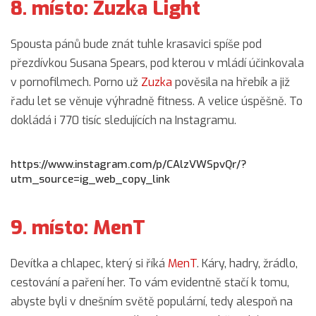
8. místo: Zuzka Light
Spousta pánů bude znát tuhle krasavici spíše pod
přezdívkou Susana Spears, pod kterou v mládí účinkovala
v pornofilmech. Porno už
Zuzka
pověsila na hřebík a již
řadu let se věnuje výhradně fitness. A velice úspěšně. To
dokládá i 770 tisíc sledujících na Instagramu.
https://www.instagram.com/p/CAlzVWSpvQr/?
utm_source=ig_web_copy_link
9. místo: MenT
Devítka a chlapec, který si říká
MenT
. Káry, hadry, žrádlo,
cestování a paření her. To vám evidentně stačí k tomu,
abyste byli v dnešním světě populární, tedy alespoň na