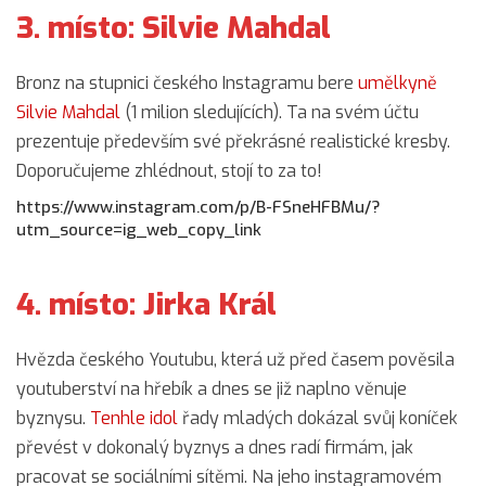
3. místo: Silvie Mahdal
Bronz na stupnici českého Instagramu bere
umělkyně
Silvie Mahdal
(1 milion sledujících). Ta na svém účtu
prezentuje především své překrásné realistické kresby.
Doporučujeme zhlédnout, stojí to za to!
https://www.instagram.com/p/B-FSneHFBMu/?
utm_source=ig_web_copy_link
4. místo: Jirka Král
Hvězda českého Youtubu, která už před časem pověsila
youtuberství na hřebík a dnes se již naplno věnuje
byznysu.
Tenhle idol
řady mladých dokázal svůj koníček
převést v dokonalý byznys a dnes radí firmám, jak
pracovat se sociálními sítěmi. Na jeho instagramovém