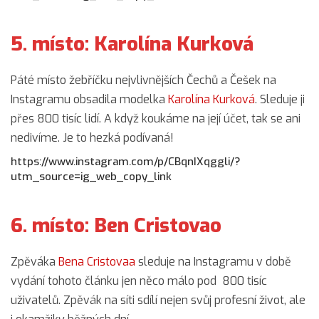
5. místo: Karolína Kurková
Páté místo žebříčku nejvlivnějších Čechů a Češek na
Instagramu obsadila modelka
Karolína Kurková
. Sleduje ji
přes 800 tisíc lidí. A když koukáme na její účet, tak se ani
nedivíme. Je to hezká podívaná!
https://www.instagram.com/p/CBqnIXqggli/?
utm_source=ig_web_copy_link
6. místo: Ben Cristovao
Zpěváka
Bena Cristovaa
sleduje na Instagramu v době
vydání tohoto článku jen něco málo pod 800 tisíc
uživatelů. Zpěvák na síti sdílí nejen svůj profesní život, ale