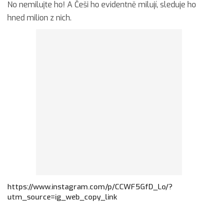
No nemilujte ho! A Češi ho evidentně milují, sleduje ho
hned milion z nich.
https://www.instagram.com/p/CCWF5GfD_Lo/?
utm_source=ig_web_copy_link