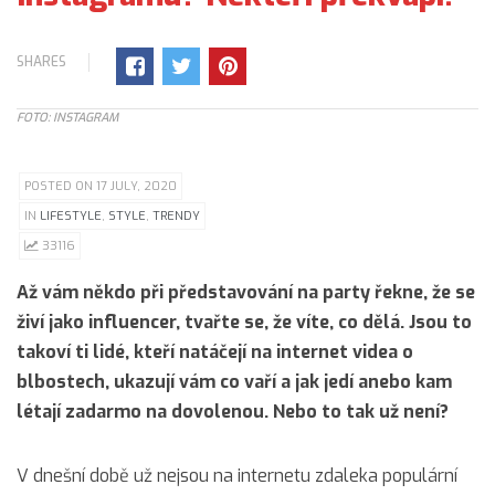
SHARES
FOTO: INSTAGRAM
POSTED ON 17 JULY, 2020
IN
LIFESTYLE
,
STYLE
,
TRENDY
33116
Až vám někdo při představování na party řekne, že se
živí jako influencer, tvařte se, že víte, co dělá. Jsou to
takoví ti lidé, kteří natáčejí na internet videa o
blbostech, ukazují vám co vaří a jak jedí anebo kam
létají zadarmo na dovolenou. Nebo to tak už není?
V dnešní době už nejsou na internetu zdaleka populární