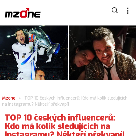
Mzone
TOP 10 českých influencerů: Kdo má kolik sledujících
>
na Instagramu? Někteří překvapí!
TOP 10 českých influencerů:
Kdo má kolik sledujících na
Instagramu? Někteří překvapí!