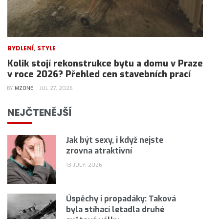
,
BYDLENÍ
STYLE
Kolik stojí rekonstrukce bytu a domu v Praze
v roce 2026? Přehled cen stavebních prací
BY
MZONE
JUL 27, 2026
NEJČTENĚJŠÍ
Jak být sexy, i když nejste
zrovna atraktivní
13 JULY, 2026
Úspěchy i propadáky: Taková
byla stíhací letadla druhé