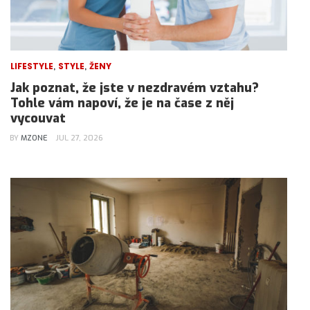
,
,
LIFESTYLE
STYLE
ŽENY
Jak poznat, že jste v nezdravém vztahu?
Tohle vám napoví, že je na čase z něj
vycouvat
BY
MZONE
JUL 27, 2026