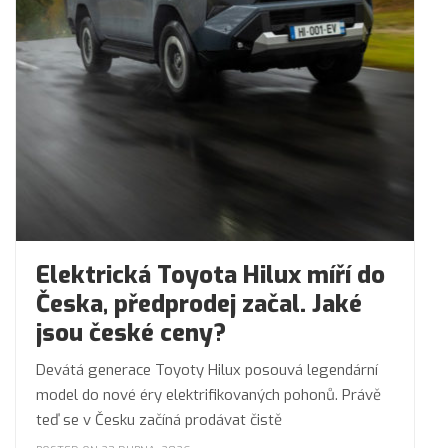
Elektrická Toyota Hilux míří do
Česka, předprodej začal. Jaké
jsou české ceny?
Devátá generace Toyoty Hilux posouvá legendární
model do nové éry elektrifikovaných pohonů. Právě
teď se v Česku začíná prodávat čistě