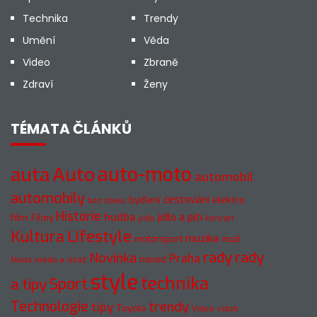
Technika
Trendy
Umění
Věda
Video
Zbraně
Zdraví
Ženy
TÉMATA ČLÁNKŮ
Auto
auto-moto
auta
automobil
automobily
cestování
elektro
bydlení
bez obalu
Historie
hudba
jídlo a pití
film
Filmy
jídlo
koncert
Kultura
Lifestyle
muzika
motorsport
muži
rady
rady
Novinka
Praha
návod
móda a vizáž
Móda
style
technika
a tipy
Sport
Technologie
trendy
tipy
Toyota
Video
vztah