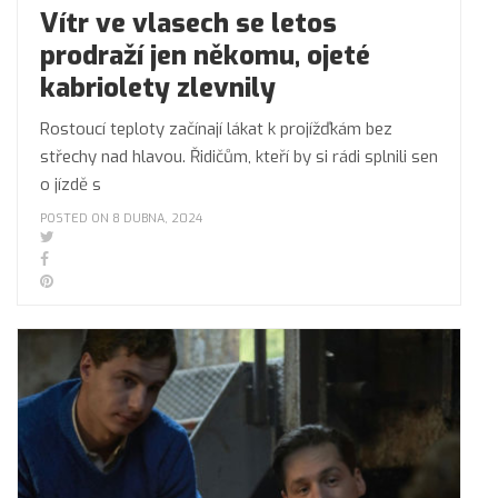
Vítr ve vlasech se letos
prodraží jen někomu, ojeté
kabriolety zlevnily
Rostoucí teploty začínají lákat k projížďkám bez
střechy nad hlavou. Řidičům, kteří by si rádi splnili sen
o jízdě s
POSTED ON 8 DUBNA, 2024