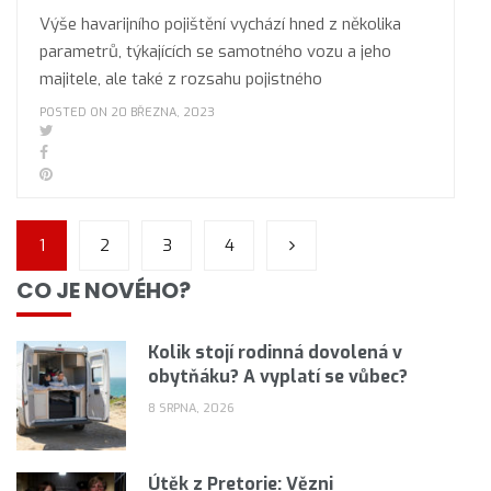
Výše havarijního pojištění vychází hned z několika
parametrů, týkajících se samotného vozu a jeho
majitele, ale také z rozsahu pojistného
POSTED ON 20 BŘEZNA, 2023
1
2
3
4
CO JE NOVÉHO?
Kolik stojí rodinná dovolená v
obytňáku? A vyplatí se vůbec?
8 SRPNA, 2026
Útěk z Pretorie: Vězni