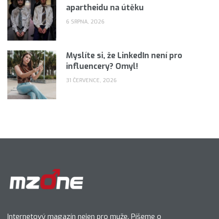
apartheidu na útěku
6 SRPNA, 2026
Myslíte si, že LinkedIn není pro
influencery? Omyl!
31 ČERVENCE, 2026
Internetový magazín nejen pro muže. Píšeme o