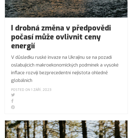
I drobná změna v předpovědi
počasí může ovlivnit ceny
energií
V důsledku ruské invaze na Ukrajinu se na pozadí
oslabujících makroekonomických podmínek a vysoké
inflace rozvíjí bezprecedentní nejistota ohledně
globálních
POSTED ON 1 ZÁŘÍ, 2023