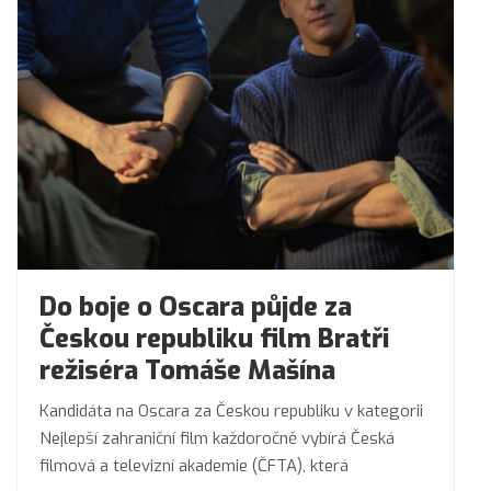
Do boje o Oscara půjde za
Českou republiku film Bratři
režiséra Tomáše Mašína
Kandidáta na Oscara za Českou republiku v kategorii
Nejlepší zahraniční film každoročně vybírá Česká
filmová a televizní akademie (ČFTA), která