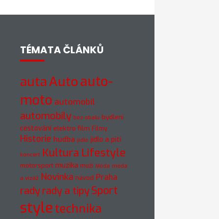
TÉMATA ČLÁNKŮ
auto-
auta
Auto
moto
automobil
automobily
bydlení
bez obalu
cestování
elektro
film
Filmy
Historie
hudba
jídlo a pití
jídlo
Kultura
Lifestyle
koncert
muzika
motorsport
muži
móda
Móda
Novinka
Praha
návod
a vizáž
rady
rady a tipy
Sport
style
technika