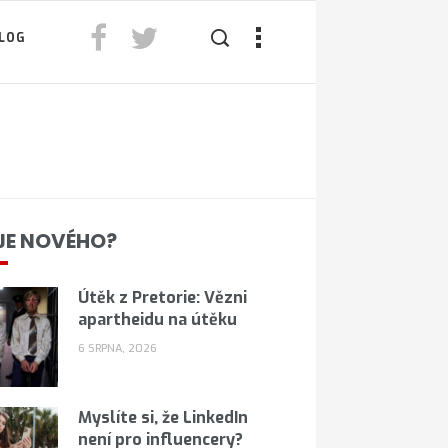
LOG
JE NOVÉHO?
Útěk z Pretorie: Vězni
apartheidu na útěku
6 SRPNA, 2026
Myslíte si, že LinkedIn
není pro influencery?