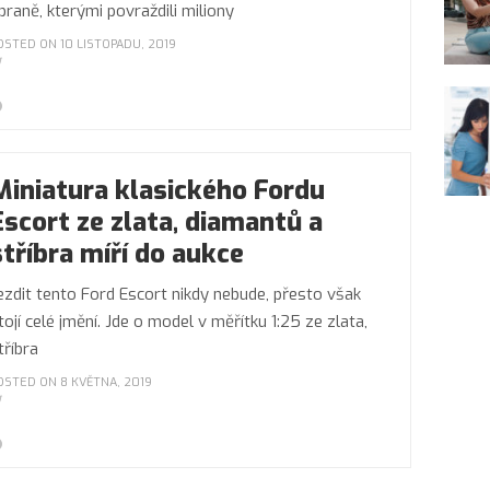
braně, kterými povraždili miliony
OSTED ON 10 LISTOPADU, 2019
Miniatura klasického Fordu
Escort ze zlata, diamantů a
stříbra míří do aukce
ezdit tento Ford Escort nikdy nebude, přesto však
tojí celé jmění. Jde o model v měřítku 1:25 ze zlata,
tříbra
OSTED ON 8 KVĚTNA, 2019