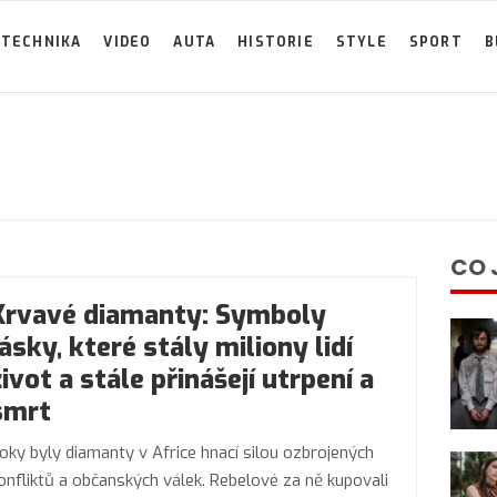
TECHNIKA
VIDEO
AUTA
HISTORIE
STYLE
SPORT
B
CO 
Krvavé diamanty: Symboly
lásky, které stály miliony lidí
život a stále přinášejí utrpení a
smrt
oky byly diamanty v Africe hnací silou ozbrojených
onfliktů a občanských válek. Rebelové za ně kupovali