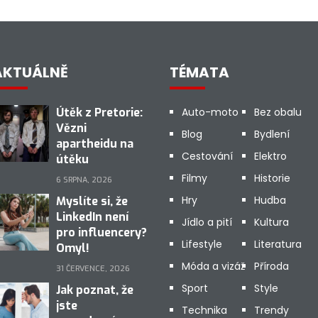
AKTUÁLNĚ
TÉMATA
Útěk z Pretorie:
Auto-moto
Bez obalu
Vězni
Blog
Bydlení
apartheidu na
Cestování
Elektro
útěku
Filmy
Historie
6 SRPNA, 2026
Hry
Hudba
Myslíte si, že
LinkedIn není
Jídlo a pití
Kultura
pro influencery?
Lifestyle
Literatura
Omyl!
Móda a vizáž
Příroda
31 ČERVENCE, 2026
Sport
Style
Jak poznat, že
jste
Technika
Trendy