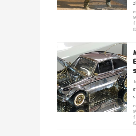
z
P
J
s
s
P