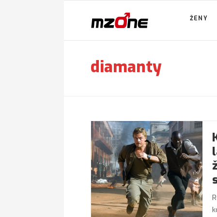
ŽENY
diamanty
R
k