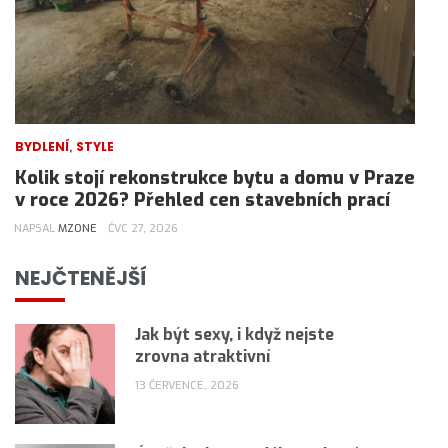
,
BYDLENÍ
STYLE
Kolik stojí rekonstrukce bytu a domu v Praze
v roce 2026? Přehled cen stavebních prací
NAPSAL
MZONE
ČVC 27, 2026
NEJČTENĚJŠÍ
Jak být sexy, i když nejste
zrovna atraktivní
13 ČERVENCE, 2026