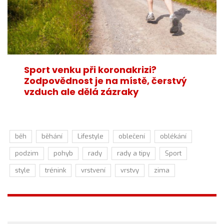
Sport venku při koronakrizi?
Zodpovědnost je na místě, čerstvý
vzduch ale dělá zázraky
běh
běhání
Lifestyle
oblečení
oblékání
podzim
pohyb
rady
rady a tipy
Sport
style
trénink
vrstvení
vrstvy
zima