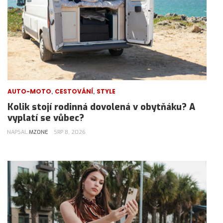
,
,
AUTO-MOTO
CESTOVÁNÍ
STYLE
Kolik stojí rodinná dovolená v obytňáku? A
vyplatí se vůbec?
NAPSAL
MZONE
SRP 8, 2026