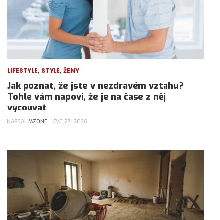
,
,
LIFESTYLE
STYLE
ŽENY
Jak poznat, že jste v nezdravém vztahu?
Tohle vám napoví, že je na čase z něj
vycouvat
NAPSAL
MZONE
ČVC 27, 2026