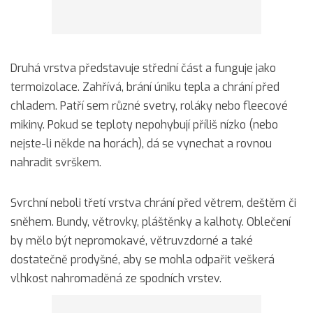
Druhá vrstva představuje střední část a funguje jako
termoizolace. Zahřívá, brání úniku tepla a chrání před
chladem. Patří sem různé svetry, roláky nebo fleecové
mikiny. Pokud se teploty nepohybují příliš nízko (nebo
nejste-li někde na horách), dá se vynechat a rovnou
nahradit svrškem.
Svrchní neboli třetí vrstva chrání před větrem, deštěm či
sněhem. Bundy, větrovky, pláštěnky a kalhoty. Oblečení
by mělo být nepromokavé, větruvzdorné a také
dostatečně prodyšné, aby se mohla odpařit veškerá
vlhkost nahromaděná ze spodních vrstev.