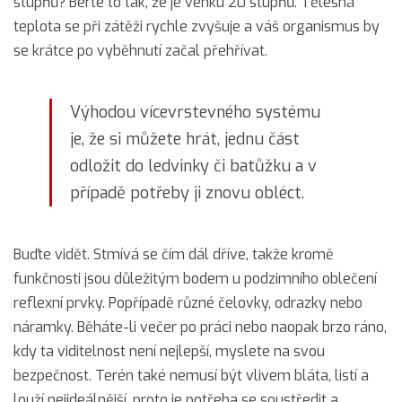
stupňů? Berte to tak, že je venku 20 stupňů. Tělesná
teplota se při zátěži rychle zvyšuje a váš organismus by
se krátce po vyběhnutí začal přehřívat.
Výhodou vícevrstevného systému
je, že si můžete hrát, jednu část
odložit do ledvinky či batůžku a v
případě potřeby ji znovu obléct.
Buďte vidět. Stmívá se čím dál dříve, takže kromě
funkčnosti jsou důležitým bodem u podzimního oblečení
reflexní prvky. Popřípadě různé čelovky, odrazky nebo
náramky. Běháte-li večer po práci nebo naopak brzo ráno,
kdy ta viditelnost není nejlepší, myslete na svou
bezpečnost. Terén také nemusí být vlivem bláta, listí a
louží nejideálnější, proto je potřeba se soustředit a