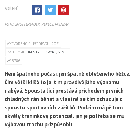
SDÍLENÍ
FOTO: SHUTTERSTOCK, PEXELS, PIXABAY
VYTVOŘENO 4 LISTOPADU, 2021
KATEGORIE
LIFESTYLE
,
SPORT
,
STYLE
3786
Není špatného počasí, jen špatně oblečeného běžce.
Čím větší klišé to je, tím pravdivějšího významu
nabývá. Spousta lidí přestává příchodem prvních
chladných rán běhat a vlastně se tím ochuzuje o
spoustu sportovních zážitků. Podzim má přitom
skvělý tréninkový potenciál, jen je potřeba se mu
výbavou trochu přizpůsobit.