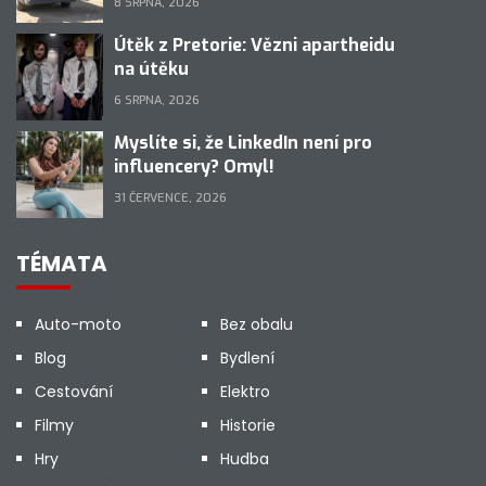
8 SRPNA, 2026
Útěk z Pretorie: Vězni apartheidu
na útěku
6 SRPNA, 2026
Myslíte si, že LinkedIn není pro
influencery? Omyl!
31 ČERVENCE, 2026
TÉMATA
Auto-moto
Bez obalu
Blog
Bydlení
Cestování
Elektro
Filmy
Historie
Hry
Hudba