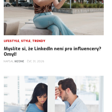
,
,
LIFESTYLE
STYLE
TRENDY
Myslíte si, že LinkedIn není pro influencery?
Omyl!
NAPSAL
MZONE
ČVC 31, 2026