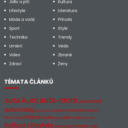
Jídlo a pití
Kultura
Lifestyle
Literatura
Móda a vizáž
Příroda
Sport
Style
Technika
Trendy
Umění
Věda
Video
Zbraně
Zdraví
Ženy
TÉMATA ČLÁNKŮ
Auto
auto-moto
auta
automobil
automobily
cestování
elektro
bydlení
bez obalu
Historie
hudba
jídlo a pití
film
Filmy
jídlo
koncert
Kultura
Lifestyle
muzika
motorsport
muži