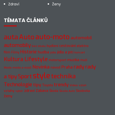
Zdraví
Ženy
TÉMATA ČLÁNKŮ
auto-moto
auta
Auto
automobil
automobily
cestování
elektro
bydlení
bez obalu
Historie
hudba
jídlo a pití
film
Filmy
jídlo
koncert
Kultura
Lifestyle
muzika
motorsport
muži
rady
rady
Novinka
Praha
návod
móda a vizáž
Móda
style
technika
a tipy
Sport
Technologie
trendy
tipy
Toyota
Video
vztah
zdraví
Zábava
vztahy
Škoda
Škodovka
výběr
Škoda Auto
ženy