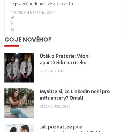
je pravděpodobné, že jste často
POSTED ON 8 BŘEZNA, 2022
CO JE NOVÉHO?
Útěk z Pretorie: Vězni
apartheidu na útěku
6 SRPNA, 2026
Myslíte si, že LinkedIn není pro
influencery? Omyl!
31 ČERVENCE, 2026
Jak poznat, že jste