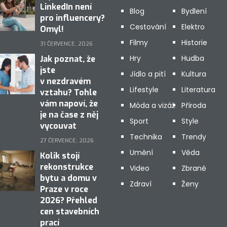
LinkedIn není
Blog
Bydlení
pro influencery?
Cestování
Elektro
Omyl!
Filmy
Historie
31 ČERVENCE, 2026
Hry
Hudba
Jak poznat, že
jste
Jídlo a pití
Kultura
v nezdravém
Lifestyle
Literatura
vztahu? Tohle
vám napoví, že
Móda a vizáž
Příroda
je na čase z něj
Sport
Style
vycouvat
Technika
Trendy
27 ČERVENCE, 2026
Umění
Věda
Kolik stojí
rekonstrukce
Video
Zbraně
bytu a domu v
Zdraví
Ženy
Praze v roce
2026? Přehled
cen stavebních
prací