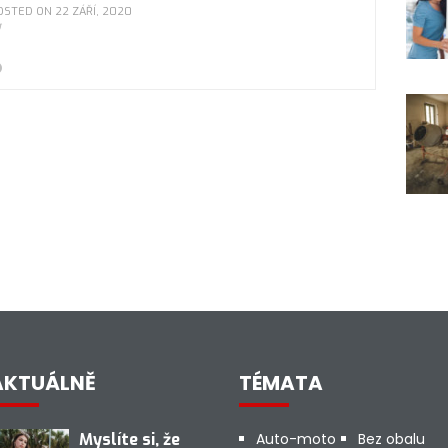
OSTED ON 22 ZÁŘÍ, 2020
AKTUÁLNĚ
TÉMATA
Myslíte si, že
Auto-moto
Bez obalu