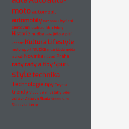
auto-
auta
Auto
moto
automobil
automobily
bydlení
bez obalu
cestování
elektro
film
Filmy
Historie
hudba
jídlo a pití
jídlo
Kultura
Lifestyle
koncert
muzika
motorsport
muži
móda
Móda
Novinka
Praha
návod
a vizáž
rady
rady a tipy
Sport
style
technika
Technologie
tipy
Toyota
trendy
vztahy
Video
vztah
výběr
zdraví
Zábava
Škoda
Škoda Auto
ženy
Škodovka