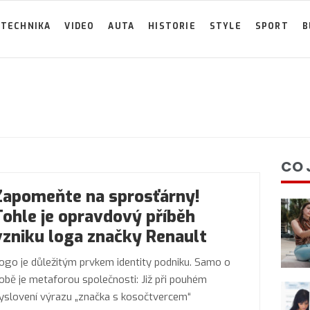
TECHNIKA
VIDEO
AUTA
HISTORIE
STYLE
SPORT
B
CO 
Zapomeňte na sprosťárny!
Tohle je opravdový příběh
vzniku loga značky Renault
ogo je důležitým prvkem identity podniku. Samo o
obě je metaforou společnosti: Již při pouhém
yslovení výrazu „značka s kosočtvercem“