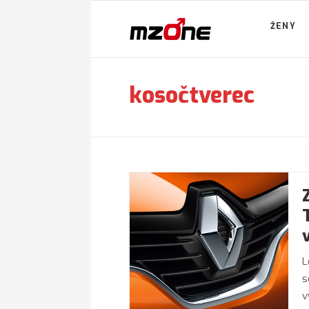
ŽENY
kosočtverec
L
s
v