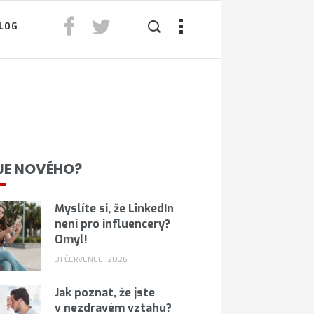
LOG
JE NOVÉHO?
Myslíte si, že LinkedIn
není pro influencery?
Omyl!
31 ČERVENCE, 2026
Jak poznat, že jste
v nezdravém vztahu?