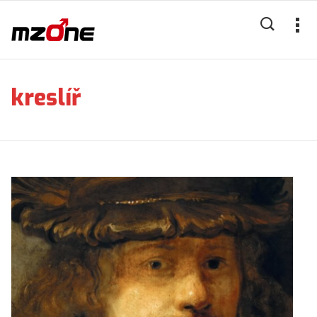
kreslíř