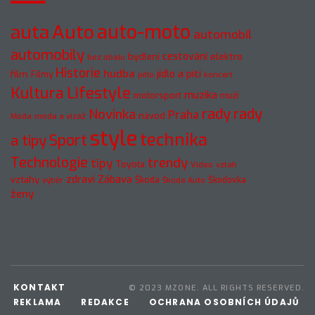
auto-moto
auta
Auto
automobil
automobily
cestování
elektro
bydlení
bez obalu
Historie
hudba
jídlo a pití
film
Filmy
jídlo
koncert
Kultura
Lifestyle
muzika
motorsport
muži
rady
rady
Novinka
Praha
návod
móda a vizáž
Móda
style
technika
a tipy
Sport
Technologie
trendy
tipy
Toyota
Video
vztah
zdraví
Zábava
vztahy
Škoda
Škodovka
výběr
Škoda Auto
ženy
KONTAKT
© 2023 MZONE. ALL RIGHTS RESERVED.
REKLAMA
REDAKCE
OCHRANA OSOBNÍCH ÚDAJŮ