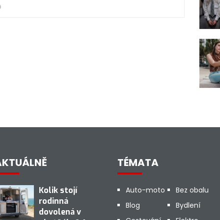
AKTUÁLNĚ
TÉMATA
Kolik stojí
Auto-moto
Bez obalu
rodinná
Blog
Bydlení
dovolená v