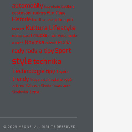
automobily
bydlení
bez obalu
cestování
elektro
film
Filmy
Historie
hudba
jídlo a pití
jídlo
Kultura
Lifestyle
koncert
muzika
motorsport
muži
móda
Móda
Novinka
Praha
návod
a vizáž
rady
rady a tipy
Sport
style
technika
Technologie
tipy
Toyota
trendy
vztahy
Video
vztah
výběr
zdraví
Zábava
Škoda
Škoda Auto
ženy
Škodovka
© 2023 MZONE. ALL RIGHTS RESERVED.