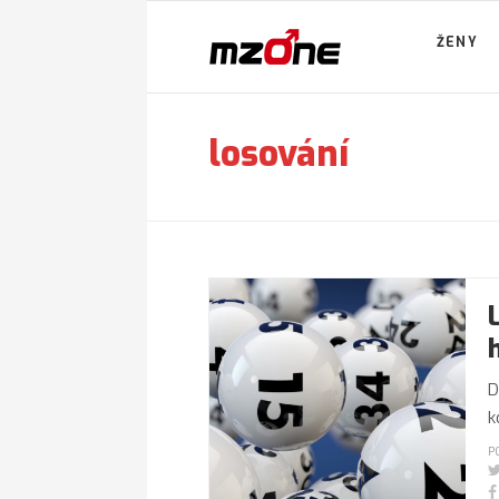
ŽENY
losování
D
k
P