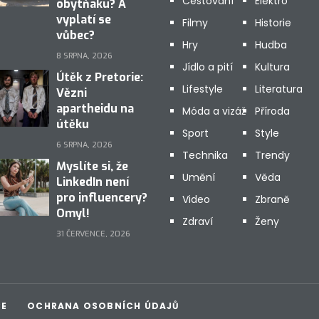
Cestování
Elektro
obytňáku? A
vyplatí se
Filmy
Historie
vůbec?
Hry
Hudba
8 SRPNA, 2026
Jídlo a pití
Kultura
Útěk z Pretorie:
Lifestyle
Literatura
Vězni
apartheidu na
Móda a vizáž
Příroda
útěku
Sport
Style
6 SRPNA, 2026
Technika
Trendy
Myslíte si, že
Umění
Věda
LinkedIn není
pro influencery?
Video
Zbraně
Omyl!
Zdraví
Ženy
31 ČERVENCE, 2026
CE
OCHRANA OSOBNÍCH ÚDAJŮ