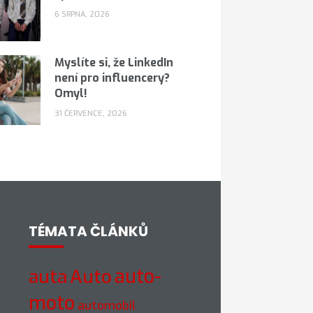
6 SRPNA, 2026
Myslíte si, že LinkedIn
není pro influencery?
Omyl!
31 ČERVENCE, 2026
TÉMATA ČLÁNKŮ
Auto
auto-
auta
moto
automobil