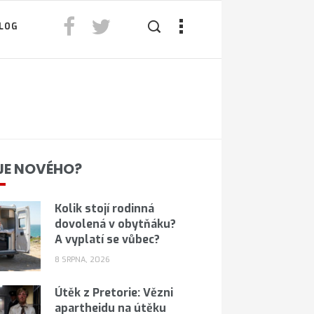
LOG
JE NOVÉHO?
Kolik stojí rodinná
dovolená v obytňáku?
A vyplatí se vůbec?
8 SRPNA, 2026
Útěk z Pretorie: Vězni
apartheidu na útěku