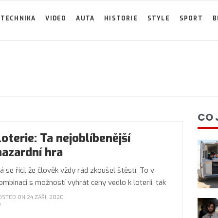
TECHNIKA
VIDEO
AUTA
HISTORIE
STYLE
SPORT
B
CO 
Loterie: Ta nejoblíbenější
hazardní hra
á se říci, že člověk vždy rád zkoušel štěstí. To v
ombinaci s možností vyhrát ceny vedlo k loterii, tak
OSTED ON 24 ZÁŘÍ, 2020