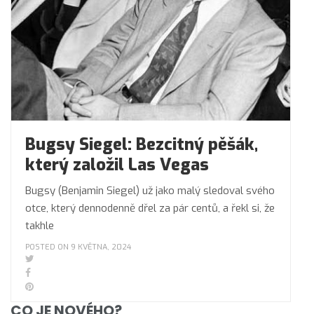
Bugsy Siegel: Bezcitný pěšák,
který založil Las Vegas
Bugsy (Benjamin Siegel) už jako malý sledoval svého
otce, který dennodenně dřel za pár centů, a řekl si, že
takhle
POSTED ON 9 KVĚTNA, 2024
CO JE NOVÉHO?