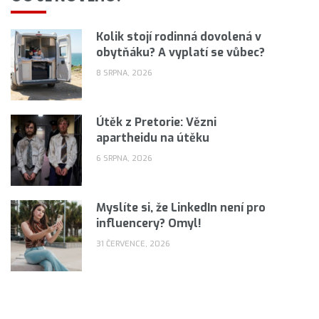
Kolik stojí rodinná dovolená v
obytňáku? A vyplatí se vůbec?
8 SRPNA, 2026
Útěk z Pretorie: Vězni
apartheidu na útěku
6 SRPNA, 2026
Myslíte si, že LinkedIn není pro
influencery? Omyl!
31 ČERVENCE, 2026