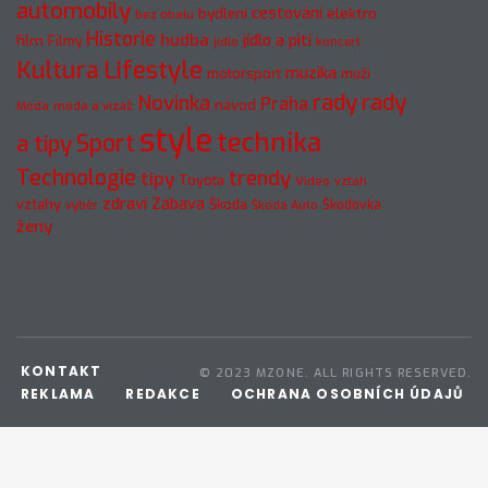
automobily
cestování
elektro
bydlení
bez obalu
Historie
hudba
jídlo a pití
film
Filmy
jídlo
koncert
Kultura
Lifestyle
muzika
motorsport
muži
rady
rady
Novinka
Praha
návod
móda a vizáž
Móda
style
technika
a tipy
Sport
Technologie
trendy
tipy
Toyota
Video
vztah
zdraví
Zábava
vztahy
Škoda
Škodovka
výběr
Škoda Auto
ženy
KONTAKT
© 2023 MZONE. ALL RIGHTS RESERVED.
REKLAMA
REDAKCE
OCHRANA OSOBNÍCH ÚDAJŮ