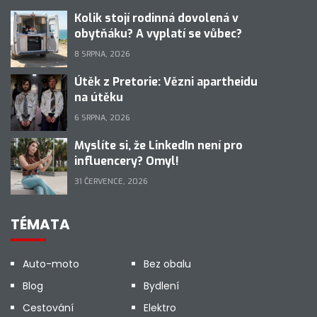
Kolik stojí rodinná dovolená v
obytňáku? A vyplatí se vůbec?
8 SRPNA, 2026
Útěk z Pretorie: Vězni apartheidu
na útěku
6 SRPNA, 2026
Myslíte si, že LinkedIn není pro
influencery? Omyl!
31 ČERVENCE, 2026
TÉMATA
Auto-moto
Bez obalu
Blog
Bydlení
Cestování
Elektro