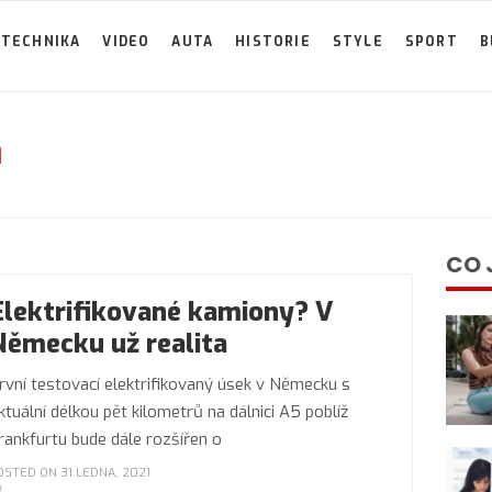
TECHNIKA
VIDEO
AUTA
HISTORIE
STYLE
SPORT
B
a
CO 
Elektrifikované kamiony? V
Německu už realita
rvní testovací elektrifikovaný úsek v Německu s
ktuální délkou pět kilometrů na dálnici A5 poblíž
rankfurtu bude dále rozšířen o
OSTED ON 31 LEDNA, 2021