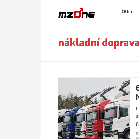
ŽENY
nákladní doprav
P
a
F
P