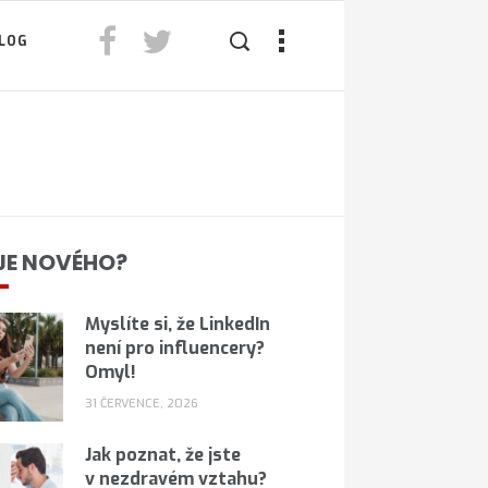
LOG
JE NOVÉHO?
Myslíte si, že LinkedIn
není pro influencery?
Omyl!
31 ČERVENCE, 2026
Jak poznat, že jste
v nezdravém vztahu?