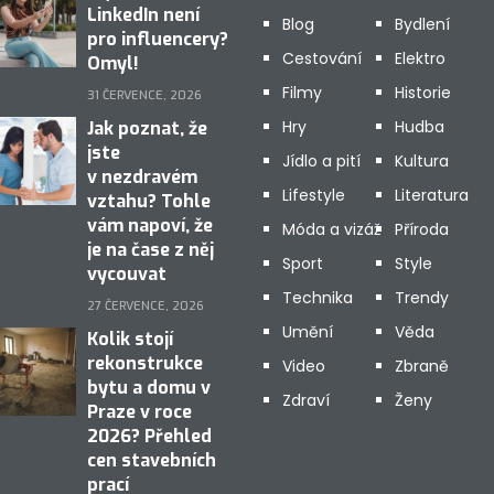
LinkedIn není
Blog
Bydlení
pro influencery?
Cestování
Elektro
Omyl!
Filmy
Historie
31 ČERVENCE, 2026
Hry
Hudba
Jak poznat, že
jste
Jídlo a pití
Kultura
v nezdravém
Lifestyle
Literatura
vztahu? Tohle
vám napoví, že
Móda a vizáž
Příroda
je na čase z něj
Sport
Style
vycouvat
Technika
Trendy
27 ČERVENCE, 2026
Umění
Věda
Kolik stojí
rekonstrukce
Video
Zbraně
bytu a domu v
Zdraví
Ženy
Praze v roce
2026? Přehled
cen stavebních
prací