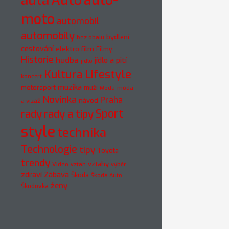
auto-
auta
Auto
moto
automobil
automobily
bydlení
bez obalu
cestování
elektro
film
Filmy
Historie
hudba
jídlo a pití
jídlo
Kultura
Lifestyle
koncert
muzika
motorsport
muži
móda
Móda
Novinka
Praha
návod
a vizáž
rady
rady a tipy
Sport
style
technika
Technologie
tipy
Toyota
trendy
vztahy
Video
vztah
výběr
zdraví
Zábava
Škoda
Škoda Auto
ženy
Škodovka