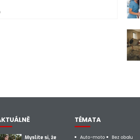
AKTUÁLNĚ
TÉMATA
Myslíte si, že
Auto-moto
Bez obalu