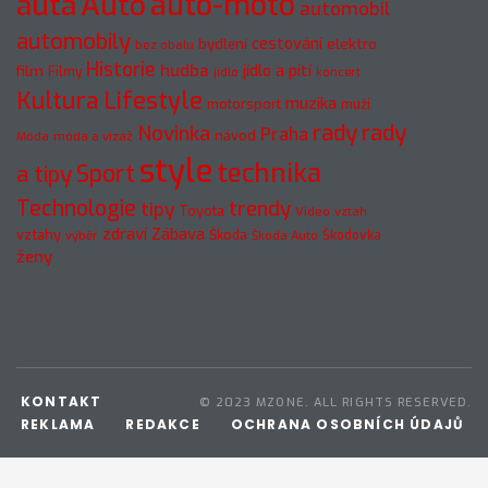
Auto
auto-moto
auta
automobil
automobily
cestování
elektro
bydlení
bez obalu
Historie
hudba
jídlo a pití
film
Filmy
jídlo
koncert
Kultura
Lifestyle
muzika
motorsport
muži
rady
rady
Novinka
Praha
návod
móda a vizáž
Móda
style
technika
a tipy
Sport
Technologie
trendy
tipy
Toyota
Video
vztah
zdraví
Zábava
vztahy
Škoda
Škodovka
výběr
Škoda Auto
ženy
KONTAKT
© 2023 MZONE. ALL RIGHTS RESERVED.
REKLAMA
REDAKCE
OCHRANA OSOBNÍCH ÚDAJŮ