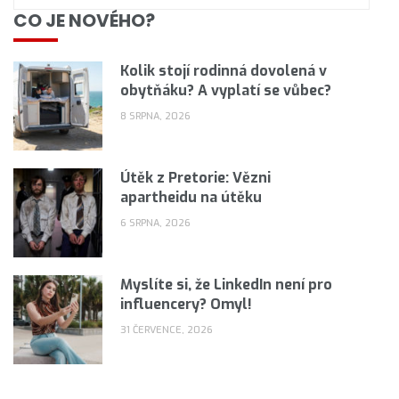
CO JE NOVÉHO?
Kolik stojí rodinná dovolená v
obytňáku? A vyplatí se vůbec?
8 SRPNA, 2026
Útěk z Pretorie: Vězni
apartheidu na útěku
6 SRPNA, 2026
Myslíte si, že LinkedIn není pro
influencery? Omyl!
31 ČERVENCE, 2026