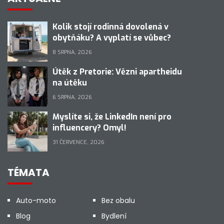
Kolik stojí rodinná dovolená v
obytňáku? A vyplatí se vůbec?
8 SRPNA, 2026
Útěk z Pretorie: Vězni apartheidu
na útěku
6 SRPNA, 2026
Myslíte si, že LinkedIn není pro
influencery? Omyl!
31 ČERVENCE, 2026
TÉMATA
Auto-moto
Bez obalu
Blog
Bydlení