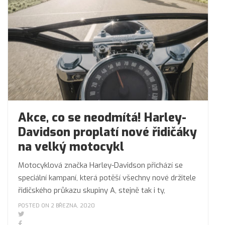
Akce, co se neodmítá! Harley-
Davidson proplatí nové řidičáky
na velký motocykl
Motocyklová značka Harley-Davidson přichází se
speciální kampaní, která potěší všechny nové držitele
řidičského průkazu skupiny A, stejně tak i ty,
POSTED ON 2 BŘEZNA, 2020