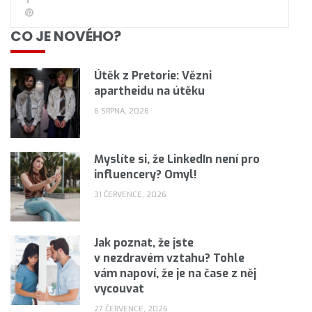
CO JE NOVÉHO?
Útěk z Pretorie: Vězni
apartheidu na útěku
6 SRPNA, 2026
Myslíte si, že LinkedIn není pro
influencery? Omyl!
31 ČERVENCE, 2026
Jak poznat, že jste
v nezdravém vztahu? Tohle
vám napoví, že je na čase z něj
vycouvat
27 ČERVENCE, 2026