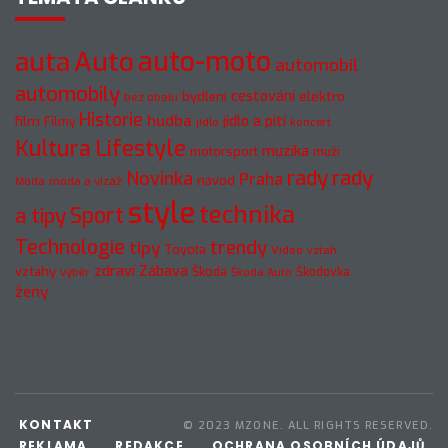
auto-moto
auta
Auto
automobil
automobily
cestování
elektro
bydlení
bez obalu
Historie
hudba
jídlo a pití
film
Filmy
jídlo
koncert
Kultura
Lifestyle
muzika
motorsport
muži
rady
rady
Novinka
Praha
návod
móda a vizáž
Móda
style
technika
a tipy
Sport
Technologie
trendy
tipy
Toyota
Video
vztah
zdraví
Zábava
vztahy
Škoda
Škodovka
výběr
Škoda Auto
ženy
KONTAKT
© 2023 MZONE. ALL RIGHTS RESERVED.
REKLAMA
REDAKCE
OCHRANA OSOBNÍCH ÚDAJŮ