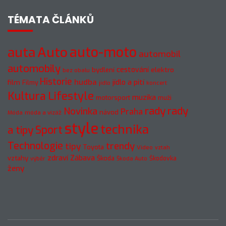
TÉMATA ČLÁNKŮ
auto-moto
auta
Auto
automobil
automobily
cestování
elektro
bydlení
bez obalu
Historie
hudba
jídlo a pití
film
Filmy
jídlo
koncert
Kultura
Lifestyle
muzika
motorsport
muži
rady
rady
Novinka
Praha
návod
móda a vizáž
Móda
style
technika
a tipy
Sport
Technologie
trendy
tipy
Toyota
Video
vztah
zdraví
Zábava
vztahy
Škoda
Škodovka
výběr
Škoda Auto
ženy