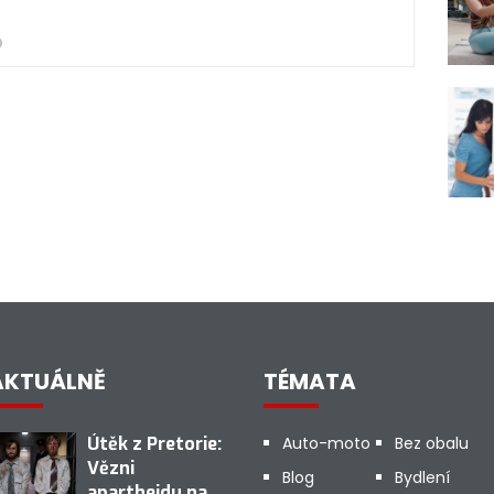
AKTUÁLNĚ
TÉMATA
Útěk z Pretorie:
Auto-moto
Bez obalu
Vězni
Blog
Bydlení
apartheidu na