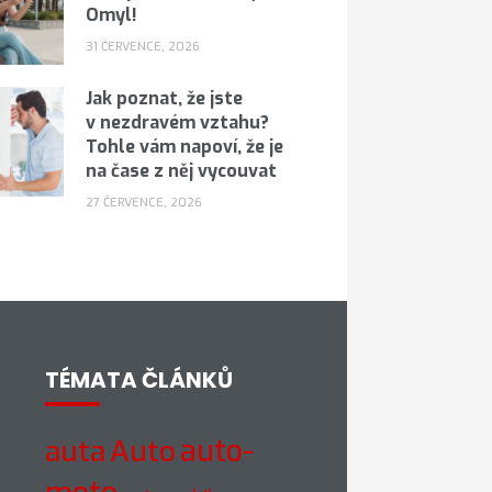
Omyl!
31 ČERVENCE, 2026
Jak poznat, že jste
v nezdravém vztahu?
Tohle vám napoví, že je
na čase z něj vycouvat
27 ČERVENCE, 2026
TÉMATA ČLÁNKŮ
auto-
auta
Auto