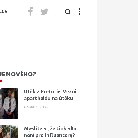
LOG
JE NOVÉHO?
Útěk z Pretorie: Vězni
apartheidu na útěku
6 SRPNA, 2026
Myslíte si, že LinkedIn
není pro influencery?