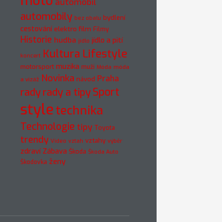
moto
automobil
automobily
bydlení
bez obalu
cestování
elektro
film
Filmy
Historie
hudba
jídlo a pití
jídlo
Kultura
Lifestyle
koncert
muzika
motorsport
muži
móda
Móda
Novinka
Praha
návod
a vizáž
rady
rady a tipy
Sport
style
technika
Technologie
tipy
Toyota
trendy
vztahy
Video
vztah
výběr
zdraví
Zábava
Škoda
Škoda Auto
ženy
Škodovka