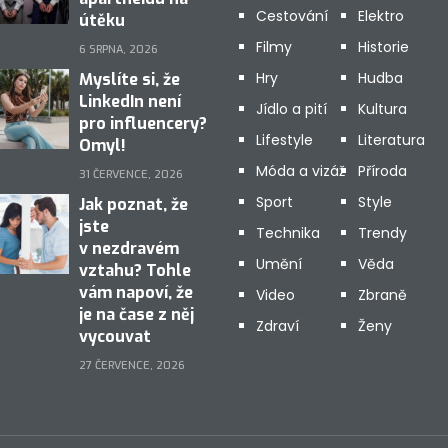
Cestování
Elektro
útěku
Filmy
Historie
6 SRPNA, 2026
Hry
Hudba
Myslíte si, že
LinkedIn není
Jídlo a pití
Kultura
pro influencery?
Lifestyle
Literatura
Omyl!
Móda a vizáž
Příroda
31 ČERVENCE, 2026
Sport
Style
Jak poznat, že
jste
Technika
Trendy
v nezdravém
Umění
Věda
vztahu? Tohle
vám napoví, že
Video
Zbraně
je na čase z něj
Zdraví
Ženy
vycouvat
27 ČERVENCE, 2026