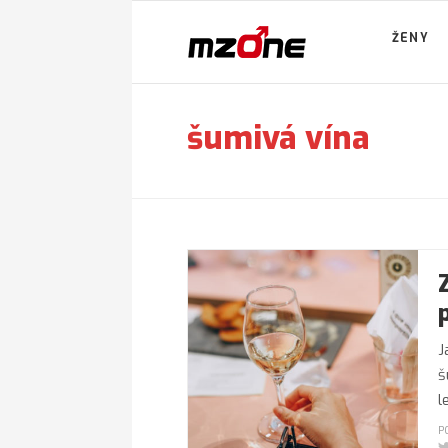
ŽENY
šumivá vína
J
š
l
P