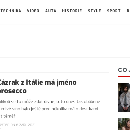
TECHNIKA
VIDEO
AUTA
HISTORIE
STYLE
SPORT
B
CO 
Zázrak z Itálie má jméno
prosecco
akkoli se to může zdát divné, toto dnes tak oblíbené
umivé víno bylo ještě před několika málo desítkami
et téměř
OSTED ON 6 ZÁŘÍ, 2021