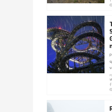
P
s
v
P