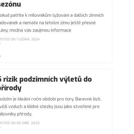
sezónu
okud patříte k milovníkům lyžování a dalších zimních
adovánek a nemáte na letošní zimu ještě přesné
lány, možná vás zaujmou informace
OSTED ON 1 LEDNA, 2024
5 rizik podzimních výletů do
přírody
odzim je ideální roční období pro túry. Barevné listí,
věží vzduch a klidné stezky jsou jako stvořené pro
ilovníky přírody.
OSTED ON 30 ZÁŘÍ, 2023