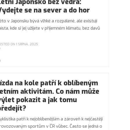
Letní Japonsko bez vedra:
Vydejte se na sever a do hor
éto v Japonsku bývá vlhké a rozpálené, ale existují
ísta, kde si jej užijete v příjemném klimatu, bez davů
OSTED ON 1 SRPNA, 2025
Jízda na kole patří k oblíbeným
letním aktivitám. Co nám může
výlet pokazit a jak tomu
předejít?
yklistika patří k nejoblíbenějším a zároveň k nejčastěji
rovozovaným sportům v ČR vůbec. Často se jedná o