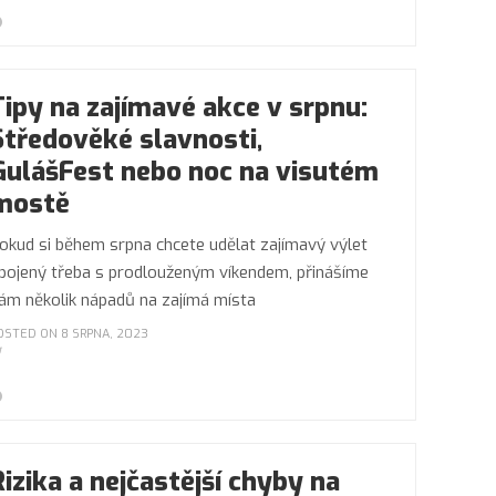
Tipy na zajímavé akce v srpnu:
Středověké slavnosti,
GulášFest nebo noc na visutém
mostě
okud si během srpna chcete udělat zajímavý výlet
pojený třeba s prodlouženým víkendem, přinášíme
ám několik nápadů na zajímá místa
OSTED ON 8 SRPNA, 2023
Rizika a nejčastější chyby na