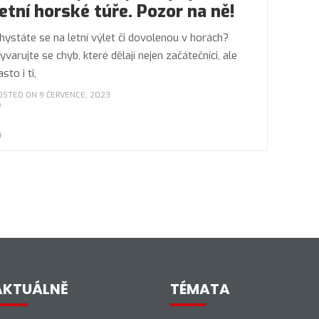
letní horské túře. Pozor na ně!
hystáte se na letní výlet či dovolenou v horách?
yvarujte se chyb, které dělají nejen začátečníci, ale
asto i ti,
OSTED ON 9 ČERVENCE, 2023
AKTUÁLNĚ
TÉMATA