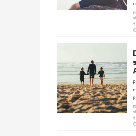
r
P
R
m
p
P