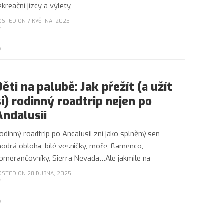
ekreační jízdy a výlety,
OSTED ON 7 KVĚTNA, 2025
Děti na palubě: Jak přežít (a užít
si) rodinný roadtrip nejen po
Andalusii
odinný roadtrip po Andalusii zní jako splněný sen –
odrá obloha, bílé vesničky, moře, flamenco,
omerančovníky, Sierra Nevada…Ale jakmile na
OSTED ON 28 DUBNA, 2025