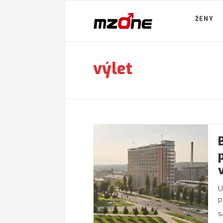
ŽENY
výlet
U
P
s