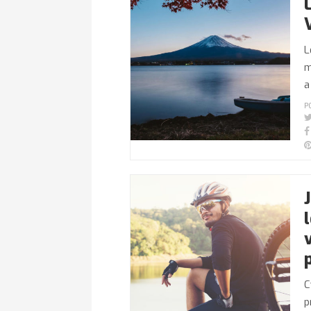
L
m
a
P
C
p