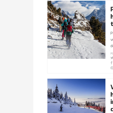
P
v
d
P