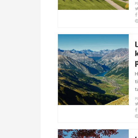
P
H
t
t
P