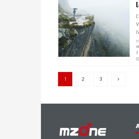
C
V
č
P
1
2
3