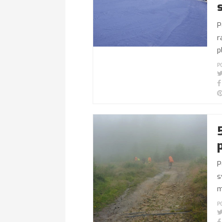
P
r
p
P
P
s
m
P