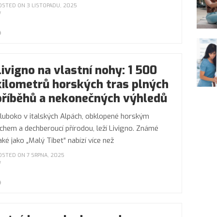
OSTED ON 3 LISTOPADU, 2025
Livigno na vlastní nohy: 1 500
kilometrů horských tras plných
příběhů a nekonečných výhledů
luboko v italských Alpách, obklopené horským
ichem a dechberoucí přírodou, leží Livigno. Známé
aké jako „Malý Tibet“ nabízí více než
OSTED ON 7 SRPNA, 2025