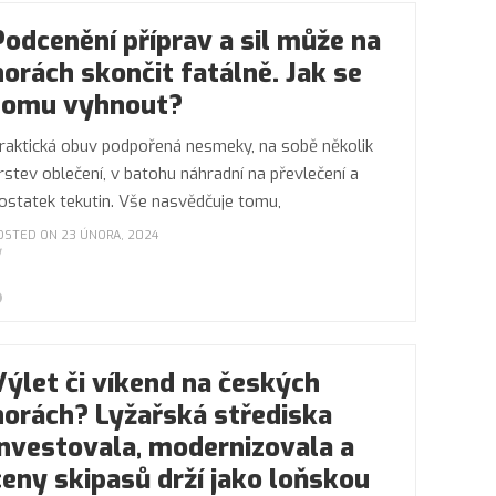
Podcenění příprav a sil může na
horách skončit fatálně. Jak se
tomu vyhnout?
raktická obuv podpořená nesmeky, na sobě několik
rstev oblečení, v batohu náhradní na převlečení a
ostatek tekutin. Vše nasvědčuje tomu,
OSTED ON 23 ÚNORA, 2024
Výlet či víkend na českých
horách? Lyžařská střediska
investovala, modernizovala a
ceny skipasů drží jako loňskou