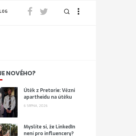
LOG
JE NOVÉHO?
Útěk z Pretorie: Vězni
apartheidu na útěku
6 SRPNA, 2026
Myslíte si, že LinkedIn
není pro influencery?