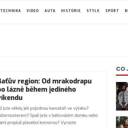
TECHNIKA
VIDEO
AUTA
HISTORIE
STYLE
SPORT
B
CO 
Baťův region: Od mrakodrapu
po lázně během jediného
víkendu
ž jste někdy jeli pojízdnou kanceláří ve výtahu?
áternosterem? Spali jste v baťovském domku nebo
ami propluli plavební komorou? Vyrazte