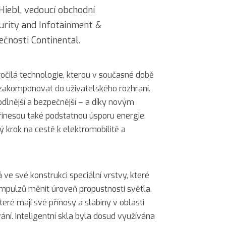
 Hiebl, vedoucí obchodní
urity and Infotainment &
ečnosti Continental.
kročilá technologie, kterou v současné době
zakomponovat do uživatelského rozhraní.
dlnější a bezpečnější – a díky novým
řinesou také podstatnou úsporu energie.
ý krok na cestě k elektromobilitě a
á ve své konstrukci speciální vrstvy, které
impulzů měnit úroveň propustnosti světla.
teré mají své přínosy a slabiny v oblasti
vání. Inteligentní skla byla dosud využívána