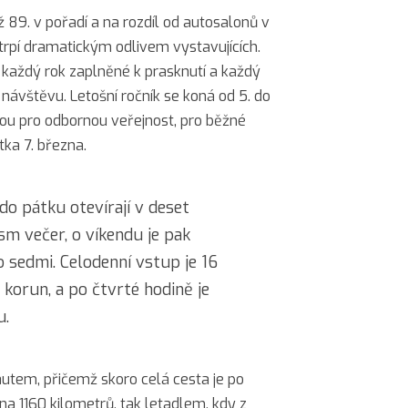
ž 89. v pořadí a na rozdíl od autosalonů v
etrpí dramatickým odlivem vystavujících.
e každý rok zaplněné k prasknutí a každý
 návštěvu. Letošní ročník se koná od 5. do
jsou pro odbornou veřejnost, pro běžné
tka 7. března.
do pátku otevírají v deset
osm večer, o víkendu je pak
o sedmi. Celodenní vstup je 16
 korun, a po čtvrté hodině je
u.
utem, přičemž skoro celá cesta je po
rna 1160 kilometrů, tak letadlem, kdy z