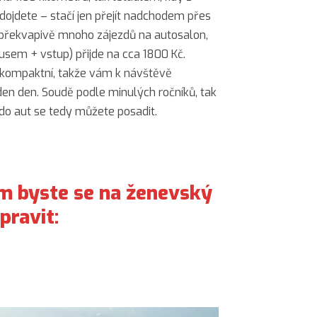
 dojdete – stačí jen přejít nadchodem přes
te překvapivě mnoho zájezdů na autosalon,
usem + vstup) přijde na cca 1800 Kč.
 kompaktní, takže vám k návštěvě
den den. Soudě podle minulých ročníků, tak
do aut se tedy můžete posadit.
ým byste se na ženevský
pravit: