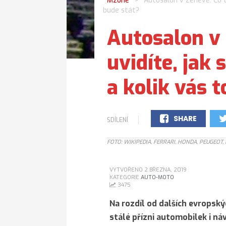
Mzone
Autosalon v Ženevě: Co t
>
bude stát?
Autosalon v
uvidíte, jak
a kolik vás 
SHARE
SDÍLENÍ
0
FOTO: WIKIPEDIA, FERRARI, HONDA, PEUGEOT
VYTVOŘENO 2 BŘEZNA, 2019
KATEGORIE
AUTO-MOTO
3475
Na rozdíl od dalších evropsk
stálé přízni automobilek i ná