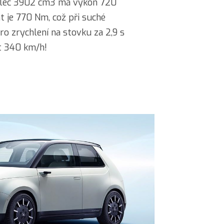
lec 3902 cm3 má výkon 720
t je 770 Nm, což při suché
ro zrychlení na stovku za 2,9 s
t 340 km/h!