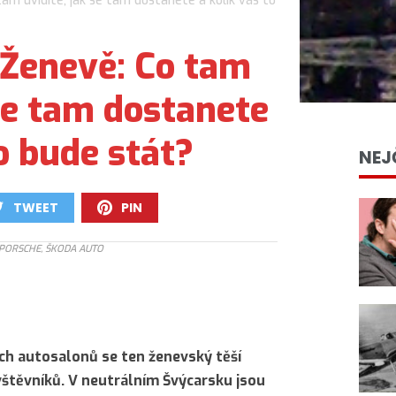
am uvidíte, jak se tam dostanete a kolik vás to
 Ženevě: Co tam
 se tam dostanete
to bude stát?
NEJ
TWEET
PIN
0
0
, PORSCHE, ŠKODA AUTO
ých autosalonů se ten ženevský těší
vštěvníků. V neutrálním Švýcarsku jsou