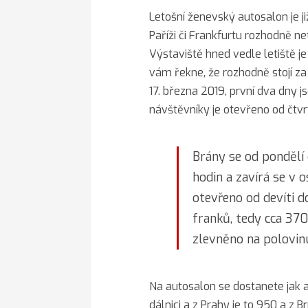
Letošní ženevský autosalon je ji
Paříži či Frankfurtu rozhodně n
Výstaviště hned vedle letiště j
vám řekne, že rozhodně stojí za
17. března 2019, první dva dny 
návštěvníky je otevřeno od čtvr
Brány se od pondělí 
hodin a zavírá se v 
otevřeno od devíti d
franků, tedy cca 370
zlevněno na polovin
Na autosalon se dostanete jak a
dálnici a z Prahy je to 950 a z B