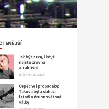
ČTENĚJŠÍ
Jak být sexy, i když
nejste zrovna
atraktivní
13 ČERVENCE, 2026
Úspěchy i propadáky:
Taková byla stíhací
letadla druhé světové
války