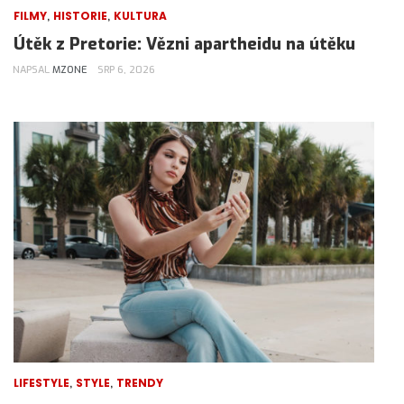
,
,
FILMY
HISTORIE
KULTURA
Útěk z Pretorie: Vězni apartheidu na útěku
NAPSAL
MZONE
SRP 6, 2026
,
,
LIFESTYLE
STYLE
TRENDY