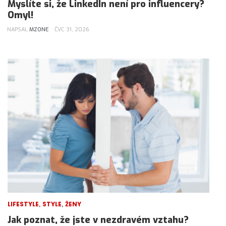
Myslíte si, že LinkedIn není pro influencery?
Omyl!
NAPSAL
MZONE
ČVC 31, 2026
,
,
LIFESTYLE
STYLE
ŽENY
Jak poznat, že jste v nezdravém vztahu?