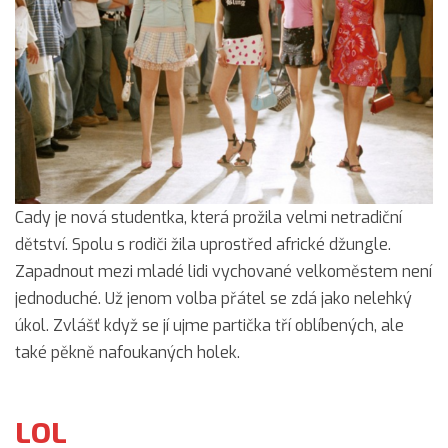
Cady je nová studentka, která prožila velmi netradiční
dětství. Spolu s rodiči žila uprostřed africké džungle.
Zapadnout mezi mladé lidi vychované velkoměstem není
jednoduché. Už jenom volba přátel se zdá jako nelehký
úkol. Zvlášť když se jí ujme partička tří oblíbených, ale
také pěkně nafoukaných holek.
LOL