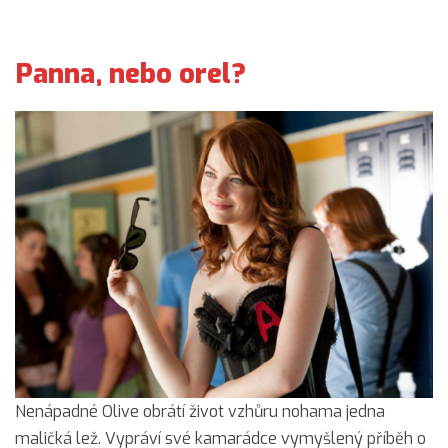
Panna, nebo orel?
Nenápadné Olive obrátí život vzhůru nohama jedna
maličká lež. Vypráví své kamarádce vymyšlený příběh o