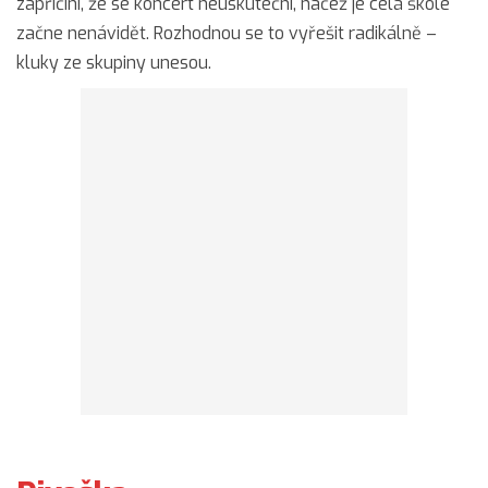
zapříčiní, že se koncert neuskuteční, načež je celá škole
začne nenávidět. Rozhodnou se to vyřešit radikálně –
kluky ze skupiny unesou.