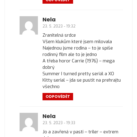
Nela
23. 5. 2023 - 19:32
Zranitelná srdce
Všem klukům které jsem milovala
Najednou jsme rodina – to je spíše
rodinný film ale to je jedno
A třeba horor Carrie (1976) – mega
dobrý
Summer I turned pretty seriál a XO
Kitty serial – jda se pustit na prehrajtu
všechno
ODPOVĚDĚT
Nela
23. 5. 2023 - 19:33
Jo a zavřená v pasti – triler – extrem