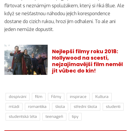
flirtovat s neznámým spolužákem, který si říká Blue. Ale
když se nešťastnou náhodou jejich korespondence
dostane do cizích rukou, hrozí jim odhalení. To ale ani
jeden nemůže dopustit.
Nejlepší filmy roku 2018:
Hollywood na scestí,
nejzajímavější film neměl
jít vůbec do kin!
dospívání
film
Filmy
inspirace
Kultura
mládí
romantika
škola
střední škola
studenti
studentská léta
teenageři
tipy