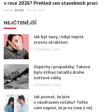
v roce 2026? Přehled cen stavebních prací
NAPSAL
MZONE
ČVC 27, 2026
NEJČTENĚJŠÍ
Jak být sexy, i když nejste
zrovna atraktivní
13 ČERVENCE, 2026
Úspěchy i propadáky: Taková
byla stíhací letadla druhé
světové války
20 ČERVENCE, 2026
Jak poznat, že jste
v nezdravém vztahu? Tohle
vám napoví, že je na čase z něj