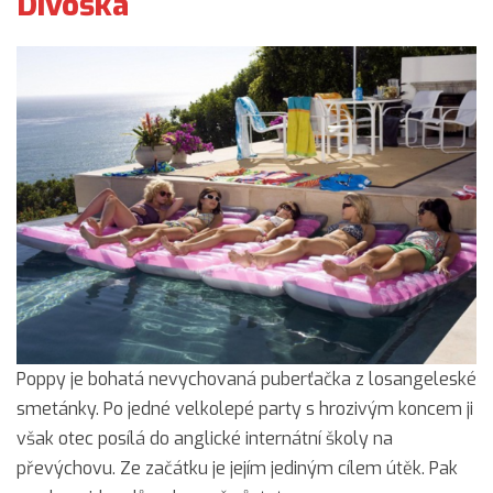
Divoška
Poppy je bohatá nevychovaná puberťačka z losangeleské
smetánky. Po jedné velkolepé party s hrozivým koncem ji
však otec posílá do anglické internátní školy na
převýchovu. Ze začátku je jejím jediným cílem útěk. Pak