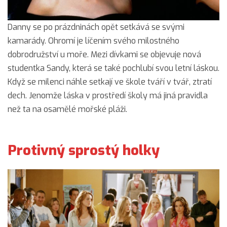
Danny se po prázdninách opět setkává se svými
kamarády. Ohromí je líčením svého milostného
dobrodružství u moře. Mezi dívkami se objevuje nová
studentka Sandy, která se také pochlubí svou letní láskou.
Když se milenci náhle setkají ve škole tváří v tvář, ztratí
dech. Jenomže láska v prostředí školy má jiná pravidla
než ta na osamělé mořské pláži.
Protivný sprostý holky