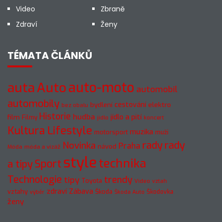
Video
Zbraně
Zdraví
Ženy
TÉMATA ČLÁNKŮ
auto-moto
auta
Auto
automobil
automobily
cestování
elektro
bydlení
bez obalu
Historie
hudba
jídlo a pití
film
Filmy
jídlo
koncert
Kultura
Lifestyle
muzika
motorsport
muži
rady
rady
Novinka
Praha
návod
móda a vizáž
Móda
style
technika
a tipy
Sport
Technologie
trendy
tipy
Toyota
Video
vztah
zdraví
Zábava
vztahy
Škoda
Škodovka
výběr
Škoda Auto
ženy