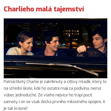
Charlieho malá tajemství
Patnáctiletý Charlie je zakřiknutý a citlivý mladík, který to
na střední škole, kde ho ostatní mají za podivína, nemá
vůbec jednoduché. Ze všeho nejvíce ho trápí pocit
samoty. I on se však dočká prvního milostného opojení. A
je tak krásné!