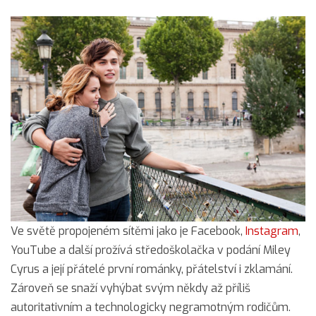
Ve světě propojeném sítěmi jako je Facebook,
Instagram
,
YouTube a další prožívá středoškolačka v podání Miley
Cyrus a její přátelé první románky, přátelství i zklamání.
Zároveň se snaží vyhýbat svým někdy až příliš
autoritativním a technologicky negramotným rodičům.