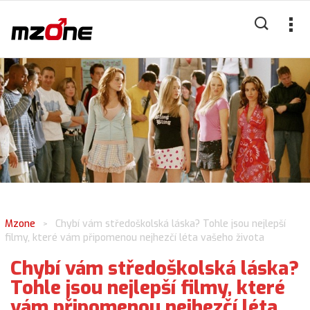
Mzone
Chybí vám středoškolská láska? Tohle jsou nejlepší
>
filmy, které vám připomenou nejhezčí léta vašeho života
Chybí vám středoškolská láska?
Tohle jsou nejlepší filmy, které
vám připomenou nejhezčí léta