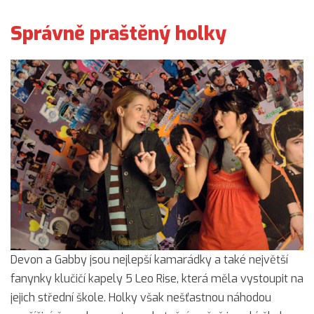
Správně praštěný holky
Devon a Gabby jsou nejlepší kamarádky a také největší
fanynky klučičí kapely 5 Leo Rise, která měla vystoupit na
jejich střední škole. Holky však nešťastnou náhodou