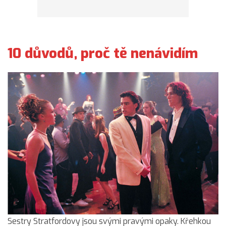
10 důvodů, proč tě nenávidím
Sestry Stratfordovy jsou svými pravými opaky. Křehkou