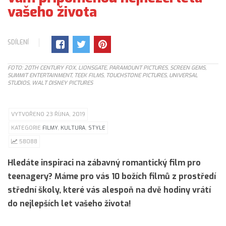
vašeho života
SDÍLENÍ
FOTO: 20TH CENTURY FOX, LIONSGATE, PARAMOUNT PICTURES, SCREEN GEMS,
SUMMIT ENTERTAINMENT, TEEK FILMS, TOUCHSTONE PICTURES, UNIVERSAL
STUDIOS, WALT DISNEY PICTURES
VYTVOŘENO 23 ŘÍJNA, 2019
KATEGORIE
FILMY
,
KULTURA
,
STYLE
58088
Hledáte inspiraci na zábavný romantický film pro
teenagery? Máme pro vás 10 božích filmů z prostředí
střední školy, které vás alespoň na dvě hodiny vrátí
do nejlepších let vašeho života!