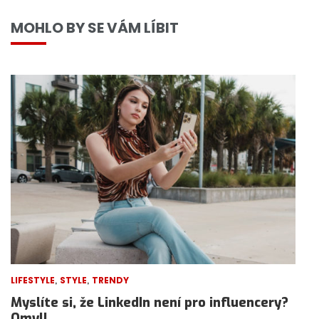
MOHLO BY SE VÁM LÍBIT
,
,
LIFESTYLE
STYLE
TRENDY
Myslíte si, že LinkedIn není pro influencery?
Omyl!