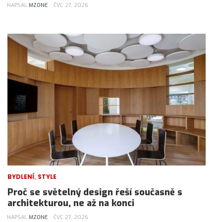
NAPSAL
MZONE
ČVC 27, 2026
,
BYDLENÍ
STYLE
Proč se světelný design řeší současně s
architekturou, ne až na konci
NAPSAL
MZONE
ČVC 27, 2026