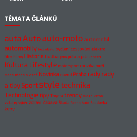
TÉMATA ČLÁNKŮ
auto-moto
auta
Auto
automobil
automobily
cestování
elektro
bydlení
bez obalu
Historie
hudba
jídlo a pití
film
Filmy
jídlo
koncert
Kultura
Lifestyle
muzika
motorsport
muži
rady
rady
Novinka
Praha
návod
móda a vizáž
Móda
style
technika
a tipy
Sport
Technologie
trendy
tipy
Toyota
Video
vztah
zdraví
Zábava
vztahy
Škoda
Škodovka
výběr
Škoda Auto
ženy