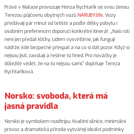
Právě v Malaze provozuje Honza Rychtařík se svou ženou
Terezou půjčovnu obytných vozů
NARUBY.life
. Vozy
předávají pár minut od letiště a podle délky pobytu i
osobním preferencím doporučí konkrétní itinerář. „Naší rolí
není jen předat klíčky. Lidem vysvětlíme, jak fungují
nádrže, kde bezpečně přespat a na co si dát pozor. Když si
nejsou jistí, zavolají a řešíme to hned. Pro nováčky je
důležité vědět, že na to nejsou sami,“ doplňuje Tereza
Rychtaříková.
Norsko: svoboda, která má
jasná pravidla
Norsko je symbolem roadtripu. Kvalitní silnice, minimální
provoz a dramatická příroda vytvářejí ideální podmínky