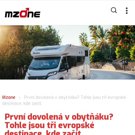
Mzone
První dovolená v obytňáku? Tohle jsou tři evropské
>
destinace, kde začít
První dovolená v obytňáku?
Tohle jsou tři evropské
destinace, kde začít