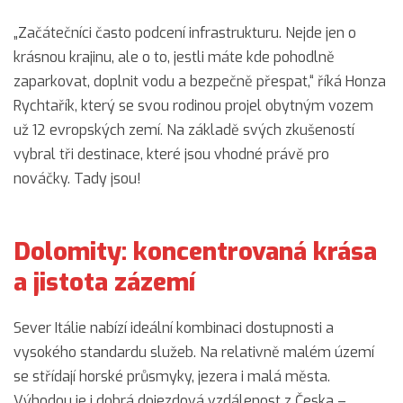
„Začátečníci často podcení infrastrukturu. Nejde jen o
krásnou krajinu, ale o to, jestli máte kde pohodlně
zaparkovat, doplnit vodu a bezpečně přespat,“ říká Honza
Rychtařík, který se svou rodinou projel obytným vozem
už 12 evropských zemí. Na základě svých zkušeností
vybral tři destinace, které jsou vhodné právě pro
nováčky. Tady jsou!
Dolomity: koncentrovaná krása
a jistota zázemí
Sever Itálie nabízí ideální kombinaci dostupnosti a
vysokého standardu služeb. Na relativně malém území
se střídají horské průsmyky, jezera i malá města.
Výhodou je i dobrá dojezdová vzdálenost z Česka –