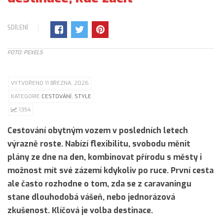
SDÍLENÍ
FOTO: PEXELS
VYTVOŘENO 11 BŘEZNA, 2026
KATEGORIE
CESTOVÁNÍ
,
STYLE
1354
Cestování obytným vozem v posledních letech
výrazně roste. Nabízí flexibilitu, svobodu měnit
plány ze dne na den, kombinovat přírodu s městy i
možnost mít své zázemí kdykoliv po ruce. První cesta
ale často rozhodne o tom, zda se z caravaningu
stane dlouhodobá vášeň, nebo jednorázová
zkušenost. Klíčová je volba destinace.