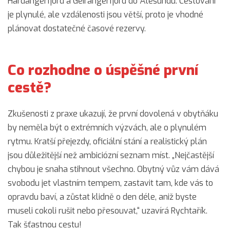
Hardangerfjord a Geirangerfjord do Ålesundu. Cestování
je plynulé, ale vzdálenosti jsou větší, proto je vhodné
plánovat dostatečné časové rezervy.
Co rozhodne o úspěšné první
cestě?
Zkušenosti z praxe ukazují, že první dovolená v obytňáku
by neměla být o extrémních výzvách, ale o plynulém
rytmu. Kratší přejezdy, oficiální stání a realistický plán
jsou důležitější než ambiciózní seznam míst. „Nejčastější
chybou je snaha stihnout všechno. Obytný vůz vám dává
svobodu jet vlastním tempem, zastavit tam, kde vás to
opravdu baví, a zůstat klidně o den déle, aniž byste
museli cokoli rušit nebo přesouvat,“ uzavírá Rychtařík.
Tak šťastnou cestu!