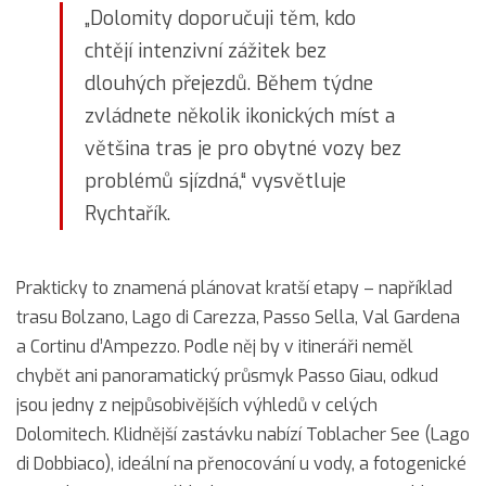
„Dolomity doporučuji těm, kdo
chtějí intenzivní zážitek bez
dlouhých přejezdů. Během týdne
zvládnete několik ikonických míst a
většina tras je pro obytné vozy bez
problémů sjízdná,“ vysvětluje
Rychtařík.
Prakticky to znamená plánovat kratší etapy – například
trasu Bolzano, Lago di Carezza, Passo Sella, Val Gardena
a Cortinu d’Ampezzo. Podle něj by v itineráři neměl
chybět ani panoramatický průsmyk Passo Giau, odkud
jsou jedny z nejpůsobivějších výhledů v celých
Dolomitech. Klidnější zastávku nabízí Toblacher See (Lago
di Dobbiaco), ideální na přenocování u vody, a fotogenické