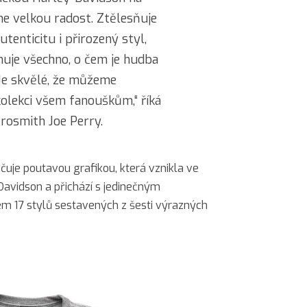
 velkou radost. Ztělesňuje
utenticitu i přirozený styl,
nuje všechno, o čem je hudba
Je skvělé, že můžeme
olekci všem fanouškům,“ říká
erosmith Joe Perry.
uje poutavou grafikou, která vznikla ve
Davidson a přichází s jedinečným
m 17 stylů sestavených z šesti výrazných