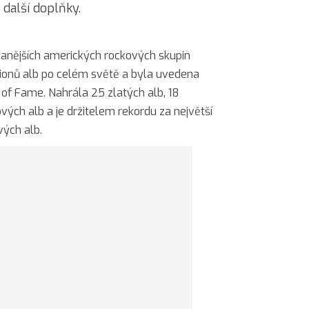
a další doplňky.
vanějších amerických rockových skupin
lionů alb po celém světě a byla uvedena
l of Fame. Nahrála 25 zlatých alb, 18
ových alb a je držitelem rekordu za největší
vých alb.