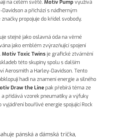
ají na celém světě.
Motiv
Pump
využívá
-Davidson a přichází s nádherným
značky propojuje do křídel svobody.
uje stejně jako oslavná óda na věrné
vána jako emblém zvýrazňující spojení
.
Motiv
Toxic Twins
je grafické ztvárnění
 skladeb této skupiny spolu s dalším
ví Aerosmith a Harley-Davidson. Tento
obklopují hadi na znamení energie a silného
otiv
Draw the Line
pak přebírá téma ze
 a přidává vzorek pneumatiky a výfuky
vyjádření bouřlivé energie spojující Rock
ahuje pánská a dámská trička,