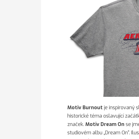
Motiv Burnout
je inspirovaný 
historické téma oslavující zač
značek.
Motiv
Dream On
se jm
studiovém albu „Dream On“. Ilus