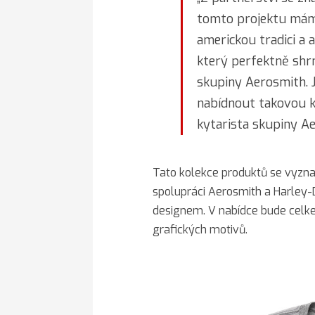
tomto projektu máme
americkou tradici a a
který perfektně shr
skupiny Aerosmith. 
nabídnout takovou k
kytarista skupiny A
Tato kolekce produktů se vyznač
spolupráci Aerosmith a Harley-
designem. V nabídce bude celke
grafických motivů.