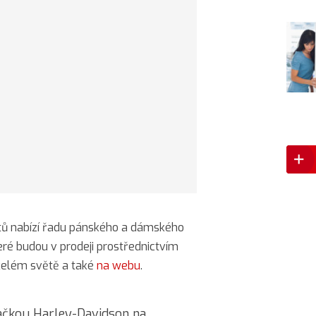
tů nabízí řadu pánského a dámského
eré budou v prodeji prostřednictvím
celém světě a také
na webu
.
načkou Harley-Davidson na