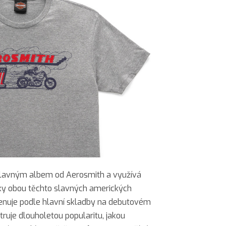
slavným albem od Aerosmith a využívá
átky obou těchto slavných amerických
enuje podle hlavní skladby na debutovém
truje dlouholetou popularitu, jakou