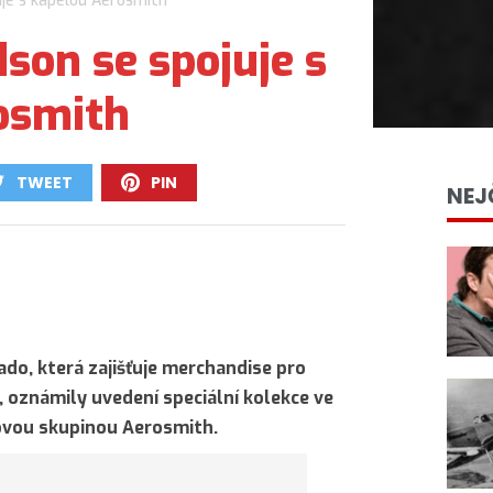
uje s kapelou Aerosmith
son se spojuje s
osmith
TWEET
PIN
NEJ
0
0
do, která zajišťuje merchandise pro
, oznámily uvedení speciální kolekce ve
ovou skupinou Aerosmith.