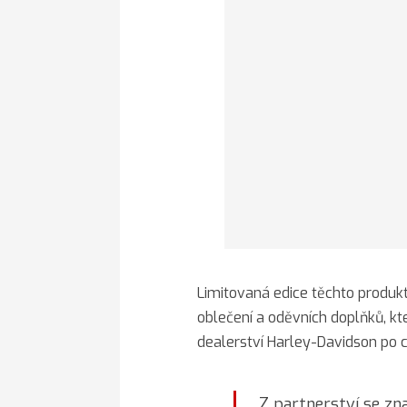
Limitovaná edice těchto produk
oblečení a oděvních doplňků, kt
dealerství Harley-Davidson po 
„Z partnerství se z