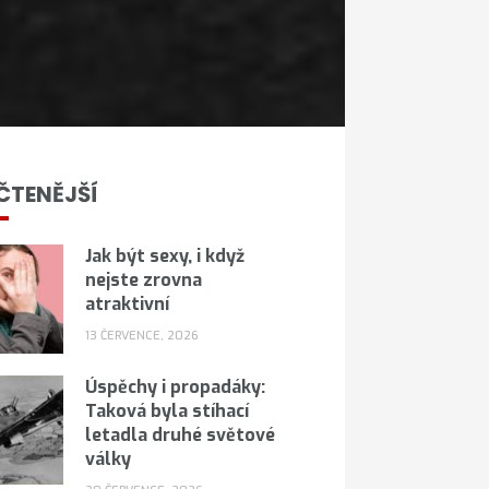
ČTENĚJŠÍ
Jak být sexy, i když
nejste zrovna
atraktivní
13 ČERVENCE, 2026
Úspěchy i propadáky:
Taková byla stíhací
letadla druhé světové
války