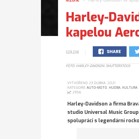
Mzone
Harley-Davidson se spoj
>
Harley-David
kapelou Aer
SHARE
SDÍLENÍ
0
FOTO: HARLEY-DAIDSON, SHUTTERSTOCK
VYTVOŘENO 23 DUBNA, 2021
KATEGORIE
AUTO-MOTO
,
HUDBA
,
KULTURA
2956
Harley-Davidson a firma Brava
studio Universal Music Group
spolupráci s legendární rock