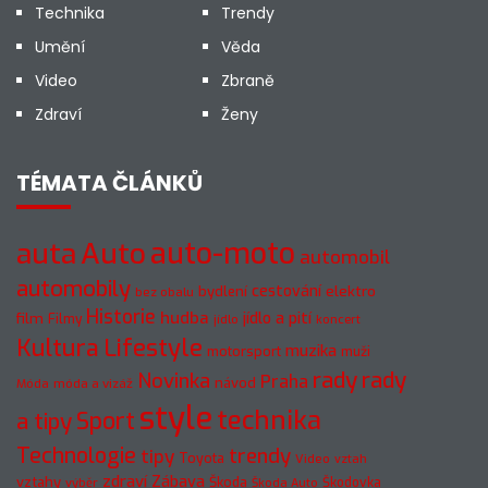
Technika
Trendy
Umění
Věda
Video
Zbraně
Zdraví
Ženy
TÉMATA ČLÁNKŮ
auto-moto
auta
Auto
automobil
automobily
cestování
elektro
bydlení
bez obalu
Historie
hudba
jídlo a pití
film
Filmy
jídlo
koncert
Kultura
Lifestyle
muzika
motorsport
muži
rady
rady
Novinka
Praha
návod
móda a vizáž
Móda
style
technika
a tipy
Sport
Technologie
trendy
tipy
Toyota
Video
vztah
zdraví
Zábava
vztahy
Škoda
Škodovka
výběr
Škoda Auto