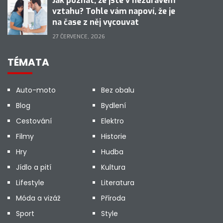
Jak poznat, že jste v nezdravém
vztahu? Tohle vám napoví, že je
na čase z něj vycouvat
27 ČERVENCE, 2026
TÉMATA
Auto-moto
Bez obalu
Blog
Bydlení
Cestování
Elektro
Filmy
Historie
Hry
Hudba
Jídlo a pití
Kultura
Lifestyle
Literatura
Móda a vizáž
Příroda
Sport
Style