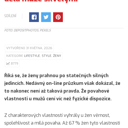
SDÍLENÍ
FOTO: DEPOSITPHOTOS, PEXELS
VYTVOŘENO 31 KVĚTNA, 2026
KATEGORIE
LIFESTYLE
,
STYLE
,
ŽENY
8779
Říká se, že ženy prahnou po statečných silných
jedincích. Nedávný on-line průzkum však dokázal, že
to nakonec není až taková pravda. Že povahové
vlastnosti u mužů cení víc než fyzické dispozice.
Z charakterových vlastností vyhrály u žen věrnost,
spolehlivost a milá povaha. Až 67 % žen tyto vlastnosti