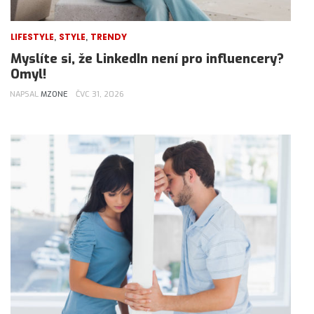
,
,
LIFESTYLE
STYLE
TRENDY
Myslíte si, že LinkedIn není pro influencery?
Omyl!
NAPSAL
MZONE
ČVC 31, 2026