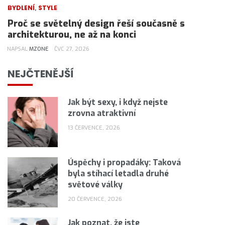
,
BYDLENÍ
STYLE
Proč se světelný design řeší současně s
architekturou, ne až na konci
NAPSAL
MZONE
ČVC 27, 2026
NEJČTENĚJŠÍ
Jak být sexy, i když nejste
zrovna atraktivní
13 ČERVENCE, 2026
Úspěchy i propadáky: Taková
byla stíhací letadla druhé
světové války
20 ČERVENCE, 2026
Jak poznat, že jste