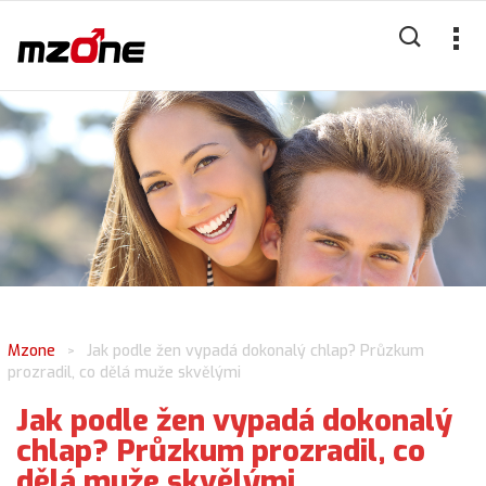
Mzone
Jak podle žen vypadá dokonalý chlap? Průzkum
>
prozradil, co dělá muže skvělými
Jak podle žen vypadá dokonalý
chlap? Průzkum prozradil, co
dělá muže skvělými