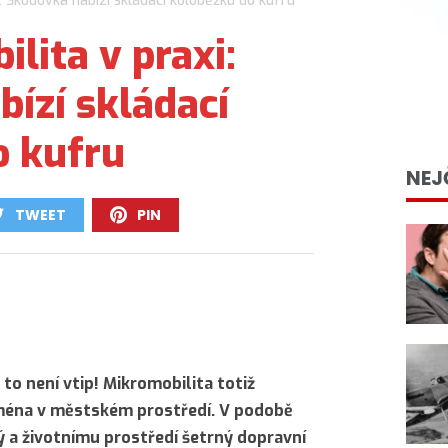
: Škodovka nabízí skládací koloběžku do kufru
lita v praxi:
ízí skládací
o kufru
NEJ
TWEET
PIN
0
0
to není vtip! Mikromobilita totiž
jména v městském prostředí. V podobě
ý a životnímu prostředí šetrný dopravní