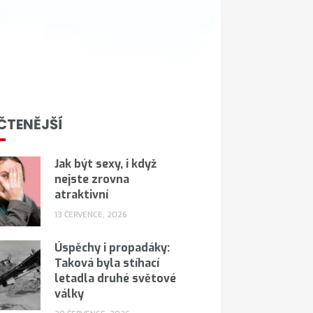
ČTENĚJŠÍ
Jak být sexy, i když
nejste zrovna
atraktivní
13 ČERVENCE, 2026
Úspěchy i propadáky:
Taková byla stíhací
letadla druhé světové
války