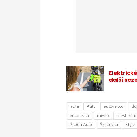
Elektrick
další sezo
auta
Auto
auto-moto
do
koloběžka
město
městská m
Škoda Auto
Škodovka
style