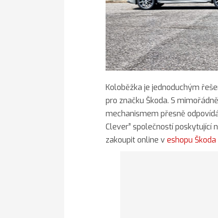
Koloběžka je jednoduchým řešen
pro značku Škoda. S mimořádn
mechanismem přesně odpovídá cí
Clever” společností poskytující n
zakoupit online v
eshopu Škoda