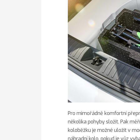
Pro mimořádně komfortní přepr
několika pohyby složit. Pak měří
koloběžku je možné uložit v mo
náhradní kolo, pokud je vůz vy