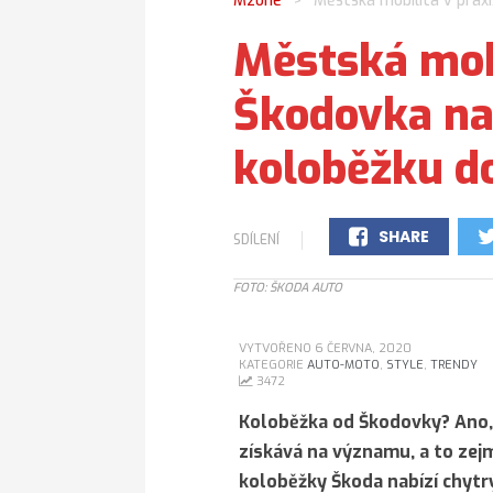
Mzone
Městská mobilita v praxi
>
Městská mobi
Škodovka nab
koloběžku d
SHARE
SDÍLENÍ
0
FOTO: ŠKODA AUTO
VYTVOŘENO 6 ČERVNA, 2020
KATEGORIE
AUTO-MOTO
,
STYLE
,
TRENDY
3472
Koloběžka od Škodovky? Ano, 
získává na významu, a to ze
koloběžky Škoda nabízí chytr