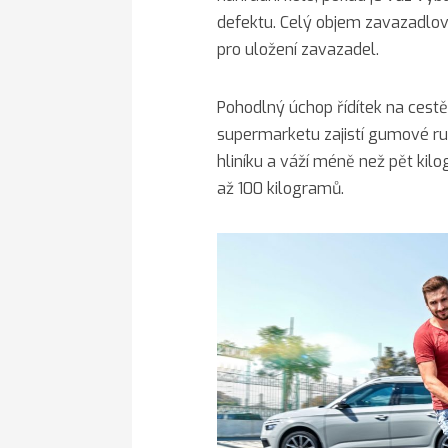
defektu. Celý objem zavazadlov
pro uložení zavazadel.
Pohodlný úchop řídítek na cest
supermarketu zajistí gumové ruk
hliníku a váží méně než pět ki
až 100 kilogramů.