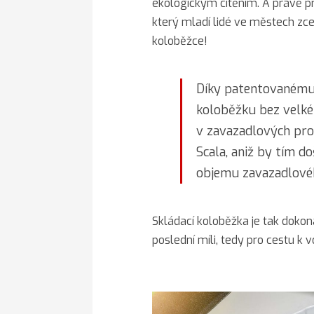
ekologickým cítěním. A právě p
který mladí lidé ve městech zcel
koloběžce!
Díky patentovanému
koloběžku bez velké
v zavazadlových pr
Scala, aniž by tím d
objemu zavazadlové
Skládací koloběžka je tak doko
poslední míli, tedy pro cestu k v