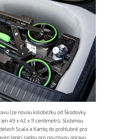
avu lze novou koloběžku od Škodovky
 jen 49 x 42 x 11 centimetrů. Složenou
delech Scala a Kamiq do prohlubně pro
baven lepicí sadou pro nouzovou opravu