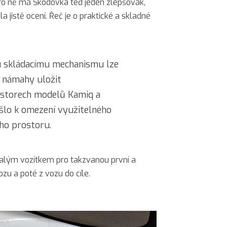
ro ně má Škodovka teď jeden zlepšovák,
a jistě ocení. Řeč je o praktické a skladné
 skládacímu mechanismu lze
 námahy uložit
ostorech modelů Kamiq a
ošlo k omezení využitelného
ho prostoru.
nalým vozítkem pro takzvanou první a
ozu a poté z vozu do cíle.