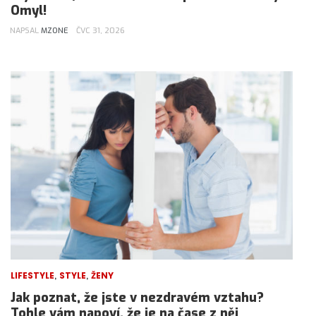
Omyl!
NAPSAL
MZONE
ČVC 31, 2026
,
,
LIFESTYLE
STYLE
ŽENY
Jak poznat, že jste v nezdravém vztahu?
Tohle vám napoví, že je na čase z něj