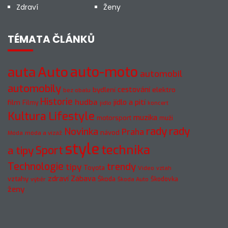
Zdraví
Ženy
TÉMATA ČLÁNKŮ
auto-moto
auta
Auto
automobil
automobily
cestování
elektro
bydlení
bez obalu
Historie
hudba
jídlo a pití
film
Filmy
jídlo
koncert
Kultura
Lifestyle
muzika
motorsport
muži
rady
rady
Novinka
Praha
návod
móda a vizáž
Móda
style
technika
a tipy
Sport
Technologie
trendy
tipy
Toyota
Video
vztah
zdraví
Zábava
vztahy
Škoda
Škodovka
výběr
Škoda Auto
ženy