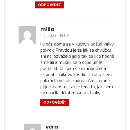
ODPOVĚDĚT
míša
1. 5. 2023 - 19:09
I u nás doma se v kuchyni udělal velký
pokrok. Pravdou je že jak se chviličku
ani nerozváželo jídlo tak se lidé hodně
změnili a museli se o sebe umět
postarat. Já jsem se naučila třeba
skládat rubikovu kostku, z toho jsem
pak měla velkou radost. Ale co mně
přijde zvláštní, tak je teda to, jak jsem
se naučila dělat maso a steaky.
ODPOVĚDĚT
věra