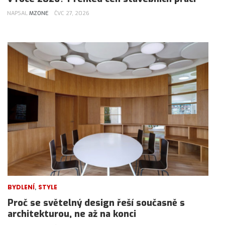
NAPSAL
MZONE
ČVC 27, 2026
,
BYDLENÍ
STYLE
Proč se světelný design řeší současně s
architekturou, ne až na konci