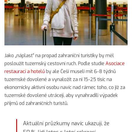
Jako „náplast“ na propad zahraniční turistiky by měl
posloužit tuzemský cestovní ruch. Podle studie
Asociace
restaurací a hotelů
by ale Češi museli mít 6-8 týdnů
tuzemské dovolené a vynaložit za ni 15-25 tisíc na
ekonomicky aktivní osobu navíc nad rámec toho, co již za
tuzemské dovolené utrácejí, aby vynahradili výpadek
příjmů od zahraničních turistů.
Aktuální průzkumy navíc ukazují, že