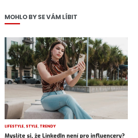
MOHLO BY SE VÁM LÍBIT
,
,
LIFESTYLE
STYLE
TRENDY
Myslíte si, že LinkedIn není pro influencery?