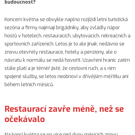
budoucnost?
Koncem května se obvykle naplno rozjíždí letní turistická
sezóna a firmy najímají brigádníky, aby zvládly nápor
hostů v hotelech, restauracích, ubytovacích, rekreačních a
sportovních zařízeních. Letos je to ale jinak: nedávno se
znovu otevřely restaurace, hotely a penziony, ale o
návratu k normálu se nedá hovořit. Uzavření hranic zatím
stále platí a je téměř jisté, že cestovní ruch, a s ním
spojené služby, se letos neobnoví v dřívějším měřítku ani
během letních měsíců.
Restaurací zavře méně, než se
očekávalo
Na konci května se po více než dvou měsících znovu