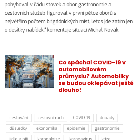
pohyboval v řádu stovek a obor gastronomie a
cestovních služeb figuroval v první pětce oborů s
největším počtem brigádnických míst, letos jde zatím jen
o desítky nabídek,“ komentuje situaci Michal Novák.
Co spáchal COVID-19 v
automobilovém
průmyslu? Automobilky
se budou oklepávat ještě
dlouho!
cestování
cestovní ruch
COVID-19
dopady
důsledky
ekonomika
epidemie
gastronomie
jídlo a pití
koronakrize
koronavirus
krize