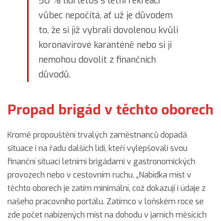
50 % lidí letos s letní rekreací
vůbec nepočítá, ať už je důvodem
to, že si již vybrali dovolenou kvůli
koronavirové karanténě nebo si ji
nemohou dovolit z finančních
důvodů.
Propad brigád v těchto oborech
Kromě propouštění trvalých zaměstnanců dopadá
situace i na řadu dalších lidí, kteří vylepšovali svou
finanční situaci letními brigádami v gastronomických
provozech nebo v cestovním ruchu. „Nabídka míst v
těchto oborech je zatím minimální, což dokazují i údaje z
našeho pracovního portálu. Zatímco v loňském roce se
zde počet nabízených míst na dohodu v jarních měsících