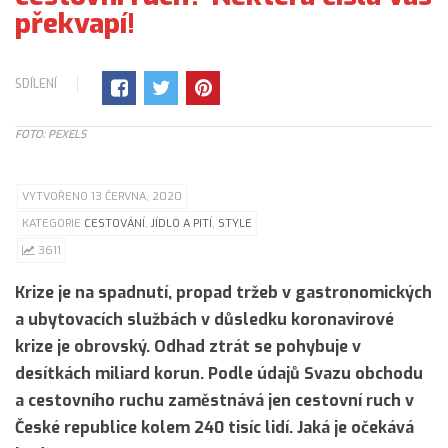
překvapí!
SDÍLENÍ
FOTO: PEXELS
VYTVOŘENO 13 ČERVNA, 2020
KATEGORIE
CESTOVÁNÍ
,
JÍDLO A PITÍ
,
STYLE
3611
Krize je na spadnutí, propad tržeb v gastronomických
a ubytovacích službách v důsledku koronavirové
krize je obrovský. Odhad ztrát se pohybuje v
desítkách miliard korun. Podle údajů Svazu obchodu
a cestovního ruchu zaměstnává jen cestovní ruch v
České republice kolem 240 tisíc lidí. Jaká je očekává