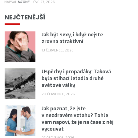
NAPSAL
MZONE
ČVC 27, 2026
NEJČTENĚJŠÍ
Jak být sexy, i když nejste
zrovna atraktivní
13 ČERVENCE, 2026
Úspěchy i propadáky: Taková
byla stíhací letadla druhé
světové války
20 ČERVENCE, 2026
Jak poznat, že jste
v nezdravém vztahu? Tohle
vám napoví, že je na čase z něj
vycouvat
27 ČERVENCE, 2026