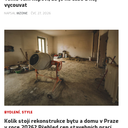
vycouvat
NAPSAL
MZONE
ČVC 27, 2026
,
BYDLENÍ
STYLE
Kolik stojí rekonstrukce bytu a domu v Praze
v roce 2026? Přehled cen stavebních prací