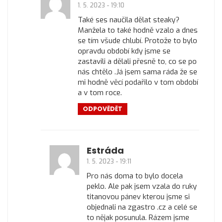
1. 5. 2023 - 19:10
Také ses naučila dělat steaky?
Manžela to také hodně vzalo a dnes
se tím všude chlubí. Protože to bylo
opravdu období kdy jsme se
zastavili a dělali přesně to, co se po
nás chtělo .Já jsem sama ráda že se
mi hodně věcí podařilo v tom období
a v tom roce.
ODPOVĚDĚT
Estráda
1. 5. 2023 - 19:11
Pro nás doma to bylo docela
peklo. Ale pak jsem vzala do ruky
titanovou pánev kterou jsme si
objednali na zgastro .cz a celé se
to nějak posunula. Rázem jsme